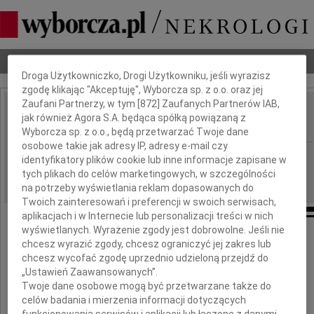
Dbamy o Twoją prywatność
Nekrologi
Odeszli
Poradnik pogrzebowy
Droga Użytkowniczko, Drogi Użytkowniku, jeśli wyrazisz
zgodę klikając "Akceptuję", Wyborcza sp. z o.o. oraz jej
Zaufani Partnerzy, w tym [
872
] Zaufanych Partnerów IAB,
Krzysztof Pirecki
jak również Agora S.A. będąca spółką powiązaną z
IMIĘ I NAZWISKO:
Wyborcza sp. z o.o., będą przetwarzać Twoje dane
osobowe takie jak adresy IP, adresy e-mail czy
Warszawa
REGION:
identyfikatory plików cookie lub inne informacje zapisane w
tych plikach do celów marketingowych, w szczególności
25.02.2010
DATA EMISJI:
na potrzeby wyświetlania reklam dopasowanych do
Twoich zainteresowań i preferencji w swoich serwisach,
aplikacjach i w Internecie lub personalizacji treści w nich
wyświetlanych. Wyrażenie zgody jest dobrowolne. Jeśli nie
chcesz wyrazić zgody, chcesz ograniczyć jej zakres lub
Nie to jest straszne, że odszedłeś
chcesz wycofać zgodę uprzednio udzieloną przejdź do
I z nas to czeka też każdego...
„Ustawień Zaawansowanych”.
Ale dlaczego Ty tak wcześnie:
Twoje dane osobowe mogą być przetwarzane także do
celów badania i mierzenia informacji dotyczących
Dlaczego???