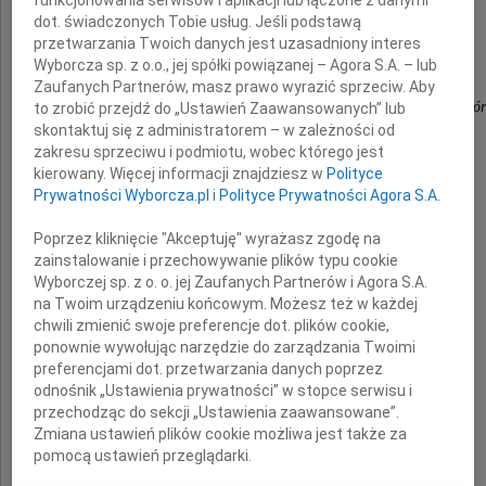
funkcjonowania serwisów i aplikacji lub łączone z danymi
A.Z.
dot. świadczonych Tobie usług. Jeśli podstawą
przetwarzania Twoich danych jest uzasadniony interes
(...) Lecz gdyby mi kazały wyroki ponure
Wyborcza sp. z o.o., jej spółki powiązanej – Agora S.A. – lub
Na ziemi się meldować, by drugi raz żyć.
Zaufanych Partnerów, masz prawo wyrazić sprzeciw. Aby
Chciałbym starą z mundurem wdziać na siebie skór
to zrobić przejdź do „Ustawień Zaawansowanych” lub
skontaktuj się z administratorem – w zależności od
Po dawnemu wojować, kochać się i pić!
zakresu sprzeciwu i podmiotu, wobec którego jest
(B. Wieniawa-Długoszowski)
kierowany. Więcej informacji znajdziesz w
Polityce
Prywatności Wyborcza.pl
i
Polityce Prywatności Agora S.A.
Poprzez kliknięcie "Akceptuję" wyrażasz zgodę na
dr Krzysztof Pirecki
zainstalowanie i przechowywanie plików typu cookie
Wyborczej sp. z o. o. jej Zaufanych Partnerów i Agora S.A.
na Twoim urządzeniu końcowym. Możesz też w każdej
chwili zmienić swoje preferencje dot. plików cookie,
kmdr rez. WP
ponownie wywołując narzędzie do zarządzania Twoimi
preferencjami dot. przetwarzania danych poprzez
odnośnik „Ustawienia prywatności” w stopce serwisu i
Zginął tragicznie podczas urlopu w Egipcie
przechodząc do sekcji „Ustawienia zaawansowane”.
Zmiana ustawień plików cookie możliwa jest także za
pomocą ustawień przeglądarki.
Elu