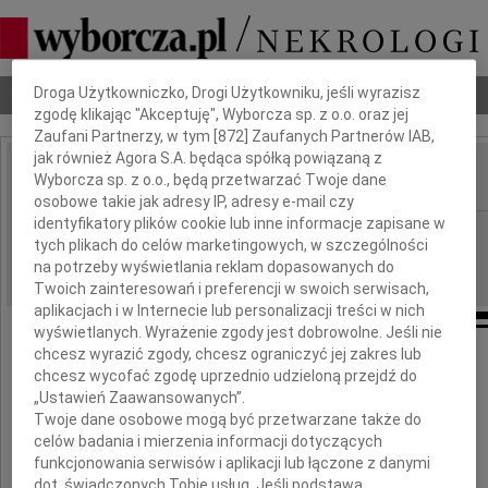
Dbamy o Twoją prywatność
Droga Użytkowniczko, Drogi Użytkowniku, jeśli wyrazisz
Nekrologi
Odeszli
Poradnik pogrzebowy
zgodę klikając "Akceptuję", Wyborcza sp. z o.o. oraz jej
Zaufani Partnerzy, w tym [
872
] Zaufanych Partnerów IAB,
jak również Agora S.A. będąca spółką powiązaną z
Wyborcza sp. z o.o., będą przetwarzać Twoje dane
IMIĘ I NAZWISKO:
osobowe takie jak adresy IP, adresy e-mail czy
identyfikatory plików cookie lub inne informacje zapisane w
Warszawa
REGION:
tych plikach do celów marketingowych, w szczególności
19.06.2009
DATA EMISJI:
na potrzeby wyświetlania reklam dopasowanych do
Twoich zainteresowań i preferencji w swoich serwisach,
aplikacjach i w Internecie lub personalizacji treści w nich
wyświetlanych. Wyrażenie zgody jest dobrowolne. Jeśli nie
chcesz wyrazić zgody, chcesz ograniczyć jej zakres lub
chcesz wycofać zgodę uprzednio udzieloną przejdź do
Naszej Koleżance
„Ustawień Zaawansowanych”.
Twoje dane osobowe mogą być przetwarzane także do
celów badania i mierzenia informacji dotyczących
Lucynie Kaftal
funkcjonowania serwisów i aplikacji lub łączone z danymi
dot. świadczonych Tobie usług. Jeśli podstawą