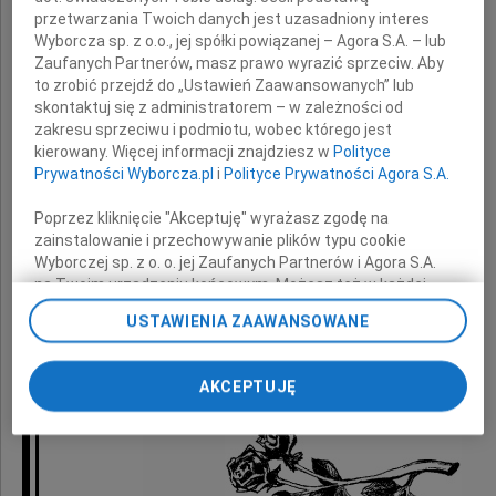
przetwarzania Twoich danych jest uzasadniony interes
Wyborcza sp. z o.o., jej spółki powiązanej – Agora S.A. – lub
wyrazy głębokiego współczucia
Zaufanych Partnerów, masz prawo wyrazić sprzeciw. Aby
oraz słowa otuchy w trudnych chwilach
to zrobić przejdź do „Ustawień Zaawansowanych” lub
po stracie
skontaktuj się z administratorem – w zależności od
zakresu sprzeciwu i podmiotu, wobec którego jest
kierowany. Więcej informacji znajdziesz w
Polityce
Męża
Prywatności Wyborcza.pl
i
Polityce Prywatności Agora S.A.
Poprzez kliknięcie "Akceptuję" wyrażasz zgodę na
zainstalowanie i przechowywanie plików typu cookie
Wyborczej sp. z o. o. jej Zaufanych Partnerów i Agora S.A.
składają
na Twoim urządzeniu końcowym. Możesz też w każdej
chwili zmienić swoje preferencje dot. plików cookie,
Zarząd
USTAWIENIA ZAAWANSOWANE
ponownie wywołując narzędzie do zarządzania Twoimi
oraz koleżanki i koledzy
preferencjami dot. przetwarzania danych poprzez
odnośnik „Ustawienia prywatności” w stopce serwisu i
ze Spółdzielni Mieszkaniowej "Mokotów?
AKCEPTUJĘ
przechodząc do sekcji „Ustawienia zaawansowane”.
Zmiana ustawień plików cookie możliwa jest także za
pomocą ustawień przeglądarki.
My, nasi Zaufani Partnerzy i Agora S.A. możemy