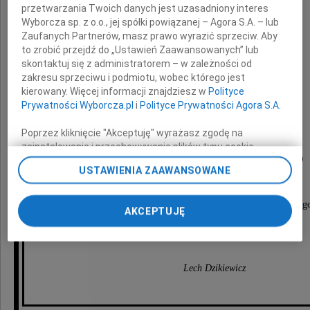
przetwarzania Twoich danych jest uzasadniony interes
Wyborcza sp. z o.o., jej spółki powiązanej – Agora S.A. – lub
z wielkim bólem i smutkiem,
Zaufanych Partnerów, masz prawo wyrazić sprzeciw. Aby
przekazuję wyrazy głębokiego współczucia
to zrobić przejdź do „Ustawień Zaawansowanych” lub
i słowa otuchy po odejściu
skontaktuj się z administratorem – w zależności od
zakresu sprzeciwu i podmiotu, wobec którego jest
kierowany. Więcej informacji znajdziesz w
Polityce
Prywatności Wyborcza.pl
i
Polityce Prywatności Agora S.A.
Poprzez kliknięcie "Akceptuję" wyrażasz zgodę na
zainstalowanie i przechowywanie plików typu cookie
Tadeusza Szurskiego
Wyborczej sp. z o. o. jej Zaufanych Partnerów i Agora S.A.
USTAWIENIA ZAAWANSOWANE
na Twoim urządzeniu końcowym. Możesz też w każdej
chwili zmienić swoje preferencje dot. plików cookie,
ponownie wywołując narzędzie do zarządzania Twoimi
mojego serdecznego Przyjaciela i zawsze niezastąpioneg
AKCEPTUJĘ
preferencjami dot. przetwarzania danych poprzez
od czasów studiów uniwersyteckich
odnośnik „Ustawienia prywatności” w stopce serwisu i
przechodząc do sekcji „Ustawienia zaawansowane”.
Zmiana ustawień plików cookie możliwa jest także za
Lech Dzikiewicz
pomocą ustawień przeglądarki.
My, nasi Zaufani Partnerzy i Agora S.A. możemy