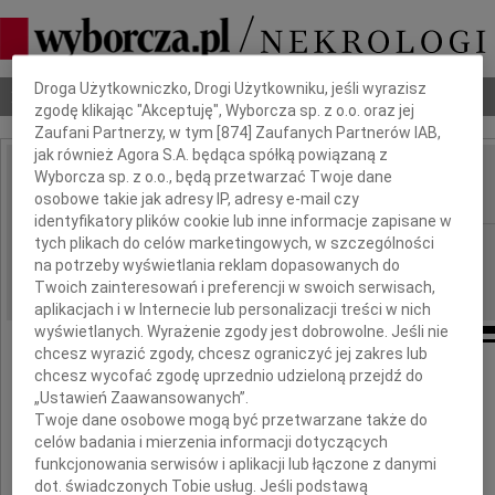
Dbamy o Twoją prywatność
Droga Użytkowniczko, Drogi Użytkowniku, jeśli wyrazisz
Nekrologi
Odeszli
Poradnik pogrzebowy
zgodę klikając "Akceptuję", Wyborcza sp. z o.o. oraz jej
Zaufani Partnerzy, w tym [
874
] Zaufanych Partnerów IAB,
jak również Agora S.A. będąca spółką powiązaną z
Wyborcza sp. z o.o., będą przetwarzać Twoje dane
Tadeusz Szurski
IMIĘ I NAZWISKO:
osobowe takie jak adresy IP, adresy e-mail czy
identyfikatory plików cookie lub inne informacje zapisane w
tych plikach do celów marketingowych, w szczególności
Warszawa
REGION:
na potrzeby wyświetlania reklam dopasowanych do
23.02.2010
DATA EMISJI:
Twoich zainteresowań i preferencji w swoich serwisach,
aplikacjach i w Internecie lub personalizacji treści w nich
wyświetlanych. Wyrażenie zgody jest dobrowolne. Jeśli nie
chcesz wyrazić zgody, chcesz ograniczyć jej zakres lub
chcesz wycofać zgodę uprzednio udzieloną przejdź do
Drogiej
„Ustawień Zaawansowanych”.
Twoje dane osobowe mogą być przetwarzane także do
celów badania i mierzenia informacji dotyczących
Mai Szurskiej i Najbliższym
funkcjonowania serwisów i aplikacji lub łączone z danymi
dot. świadczonych Tobie usług. Jeśli podstawą