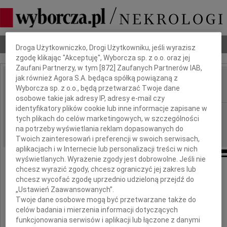
Dbamy o Twoją prywatność
Nekrologi
Odeszli
Poradnik pogrzebowy
Droga Użytkowniczko, Drogi Użytkowniku, jeśli wyrazisz
zgodę klikając "Akceptuję", Wyborcza sp. z o.o. oraz jej
Zaufani Partnerzy, w tym [
872
] Zaufanych Partnerów IAB,
jak również Agora S.A. będąca spółką powiązaną z
Witold Skaruch
Wyborcza sp. z o.o., będą przetwarzać Twoje dane
IMIĘ I NAZWISKO:
osobowe takie jak adresy IP, adresy e-mail czy
identyfikatory plików cookie lub inne informacje zapisane w
Warszawa
REGION:
tych plikach do celów marketingowych, w szczególności
22.02.2010
DATA EMISJI:
na potrzeby wyświetlania reklam dopasowanych do
Twoich zainteresowań i preferencji w swoich serwisach,
aplikacjach i w Internecie lub personalizacji treści w nich
wyświetlanych. Wyrażenie zgody jest dobrowolne. Jeśli nie
chcesz wyrazić zgody, chcesz ograniczyć jej zakres lub
chcesz wycofać zgodę uprzednio udzieloną przejdź do
W dniu 17 lutego 2010 roku zmarł,
„Ustawień Zaawansowanych”.
przeżywszy 80 lat
Twoje dane osobowe mogą być przetwarzane także do
celów badania i mierzenia informacji dotyczących
funkcjonowania serwisów i aplikacji lub łączone z danymi