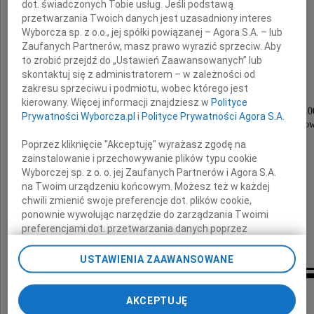
dot. świadczonych Tobie usług. Jeśli podstawą
przetwarzania Twoich danych jest uzasadniony interes
Witold Skaruch
Wyborcza sp. z o.o., jej spółki powiązanej – Agora S.A. – lub
Zaufanych Partnerów, masz prawo wyrazić sprzeciw. Aby
to zrobić przejdź do „Ustawień Zaawansowanych” lub
Aktor i reżyser
skontaktuj się z administratorem – w zależności od
zakresu sprzeciwu i podmiotu, wobec którego jest
Nabożeństwo żałobne zostanie odprawione
kierowany. Więcej informacji znajdziesz w
Polityce
dnia 24 lutego 2010 roku (środa) o godzinie 12.0
Prywatności Wyborcza.pl
i
Polityce Prywatności Agora S.A.
w kościele Matki Boskiej ul. Kościelna w Skolimow
po czym nastąpi odprowadzenie Zmarłego
Poprzez kliknięcie "Akceptuję" wyrażasz zgodę na
do grobu na cmentarz miejscowy.
zainstalowanie i przechowywanie plików typu cookie
Wyborczej sp. z o. o. jej Zaufanych Partnerów i Agora S.A.
O czym zawiadamiają pogrążeni
na Twoim urządzeniu końcowym. Możesz też w każdej
w głębokim smutku
chwili zmienić swoje preferencje dot. plików cookie,
ponownie wywołując narzędzie do zarządzania Twoimi
preferencjami dot. przetwarzania danych poprzez
żona, rodzina i przyjaciele
odnośnik „Ustawienia prywatności” w stopce serwisu i
przechodząc do sekcji „Ustawienia zaawansowane”.
USTAWIENIA ZAAWANSOWANE
Zmiana ustawień plików cookie możliwa jest także za
pomocą ustawień przeglądarki.
Kondolencje
AKCEPTUJĘ
My, nasi Zaufani Partnerzy i Agora S.A. możemy