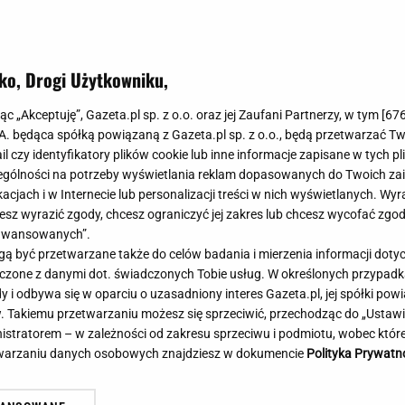
Meghan Markle
Krzesełka do ka
Magda Gessler
Łóżka dla dzieci
Barbara Kurdej-Szatan
Foteliki samoc
ko, Drogi Użytkowniku,
Księżna Kate
Przepisy
Porady
Jak zrobić?
jąc „Akceptuję”, Gazeta.pl sp. z o.o. oraz jej Zaufani Partnerzy, w tym [
67
.A. będąca spółką powiązaną z Gazeta.pl sp. z o.o., będą przetwarzać T
Na czasie
Grzyby
ail czy identyfikatory plików cookie lub inne informacje zapisane w tych p
Aż oczy bolały... Tuż po meczu piłkarze
Memy
Koronawirus
gólności na potrzeby wyświetlania reklam dopasowanych do Twoich zain
Ro
Lecha podeszli do kibiców. "Słuchajcie!"
Radio Zet
Porady - Zdrowi
acjach i w Internecie lub personalizacji treści w nich wyświetlanych. Wyr
po
SUBSKRYPCJA
Radio Pogoda
Sukienki jeanso
cesz wyrazić zgody, chcesz ograniczyć jej zakres lub chcesz wycofać zgo
Radio internetowe
Torebki worki
aawansowanych”.
 być przetwarzane także do celów badania i mierzenia informacji dot
Rock Radio
Życzenia
 łączone z danymi dot. świadczonych Tobie usług. W określonych przypad
Złote Przeboje
Życzenia urodz
i odbywa się w oparciu o uzasadniony interes Gazeta.pl, jej spółki powi
Chillizet - radio internetowe
Życzenia imien
. Takiemu przetwarzaniu możesz się sprzeciwić, przechodząc do „Ust
Podcasty
Newsy, plotki - 
nistratorem – w zależności od zakresu sprzeciwu i podmiotu, wobec które
E-booki - Audiobooki
Lifestyle
etwarzaniu danych osobowych znajdziesz w dokumencie
Polityka Prywatn
Planeta.pl
Co obejrzeć