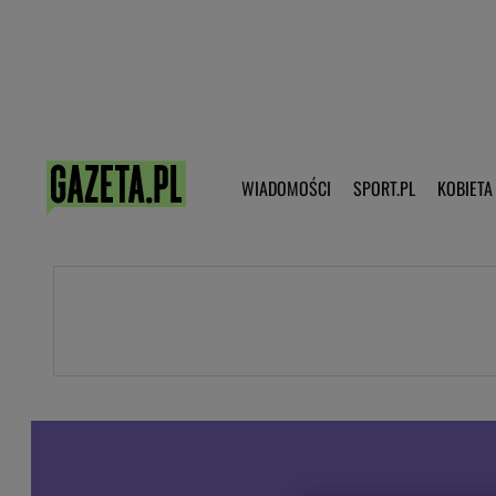
Poczta - Logowanie
Pobierz 
WIADOMOŚCI
SPORT.PL
KOBIETA
DZIECKO
KOBIETA
KULTURA
NEX
WIADOMOŚCI
SPORT
G.PL
Skoki narciarskie
Haps.pl
Ekstraklasa
Wiadomości ze świata
Bundesliga
Sport wiadomości
Liga Mistrzów
Horoskop
Liga Europy
Papież Franiszek
Koszykówka