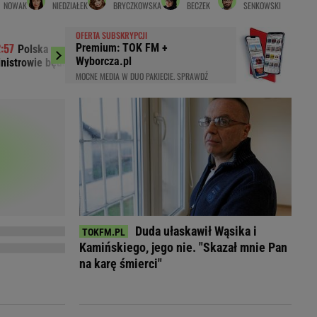
NOWAK
NIEDZIAŁEK
BRYCZKOWSKA
BECZEK
SENKOWSKI
LED
OFERTA SUBSKRYPCJI
Premium: TOK FM +
Polska na spotkaniu w Niemczech.
Było 4:1, gdy
Wyborcza.pl
nistrowie będą mówić o zagrożeniach
boisko w 85. minuci
MOCNE MEDIA W DUO PAKIECIE. SPRAWDŹ
Duda ułaskawił Wąsika i
Kamińskiego, jego nie. "Skazał mnie Pan
du
na karę śmierci"
Rodzina
łodnych
Wakacje
Sennik