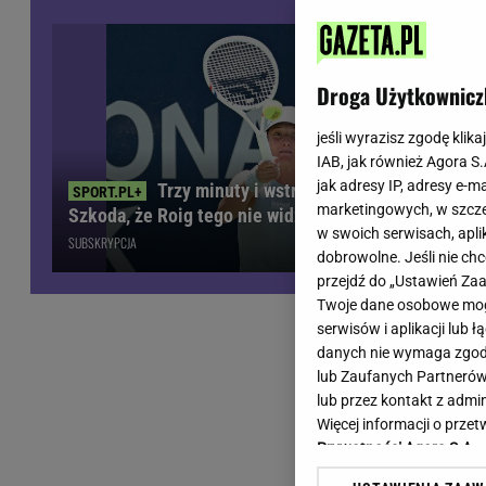
Wiadomości z Polski
Tenis
Plotki na topie
Sporty Walki
Niedziela handlowa
Siatkówka
Droga Użytkownicz
Informacje na bieżąco
PlusLiga
Metro Warszawa
Lekkoatletyka
jeśli wyrazisz zgodę klika
IAB, jak również Agora S
Duży Format
Kolarstwo
jak adresy IP, adresy e-m
Trzy minuty i wstrząs u Igi Świątek.
Pogoda Warszawa
Bieganie
marketingowych, w szcze
Szkoda, że Roig tego nie widział
Pogoda Kraków
Trening - ćwiczenia
w swoich serwisach, aplik
SUBSKRYPCJA
Pogoda Gdańsk
Ćwiczenia
dobrowolne. Jeśli nie ch
Pogoda Poznań
Dieta - Odżywianie
przejdź do „Ustawień Z
Twoje dane osobowe mogą
Pogoda Wrocław
Jak schudnąć?
serwisów i aplikacji lub
Gazeta na X
Sport - Fitness
danych nie wymaga zgody 
Fitness
lub Zaufanych Partnerów
F1 - Formuła 1
lub przez kontakt z admi
Więcej informacji o prz
Prywatności Agora S.A.