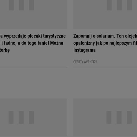
a wyprzedaje plecaki turystyczne
Zapomnij o solarium. Ten olejek
 i ładne, a do tego tanie! Można
opalenizny jak po najlepszym fil
 torbę
Instagrama
OFERTY AVANTI24