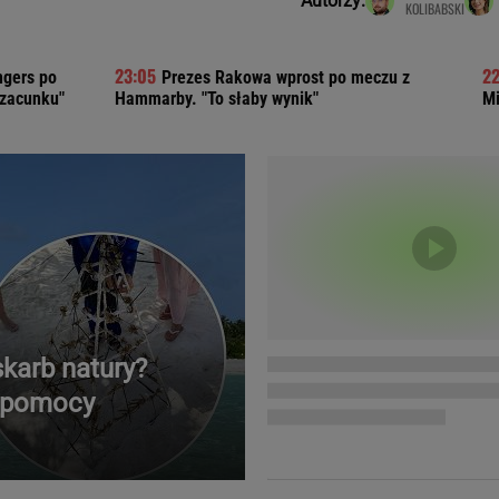
Autorzy:
KOLIBABSKI
Telewizor LG O
ngers po
Prezes Rakowa wprost po meczu z
szacunku"
Hammarby. "To słaby wynik"
Mi
karb natury?
o pomocy
Doda
Kalkulator Poro
Magda Gessler
Kalendarz dni p
Agnieszka Woźniak-Starak
Kalendarz ciąży