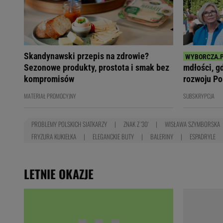
Skandynawski przepis na zdrowie?
Sezonowe produkty, prostota i smak bez
mdłości, g
kompromisów
rozwoju Po
MATERIAŁ PROMOCYJNY
SUBSKRYPCJA
PROBLEMY POLSKICH SIATKARZY
ZNAK Z '30'
WISŁAWA SZYMBORSKA
FRYZURA KUKIEŁKA
ELEGANCKIE BUTY
BALERINY
ESPADRYLE
LETNIE OKAZJE