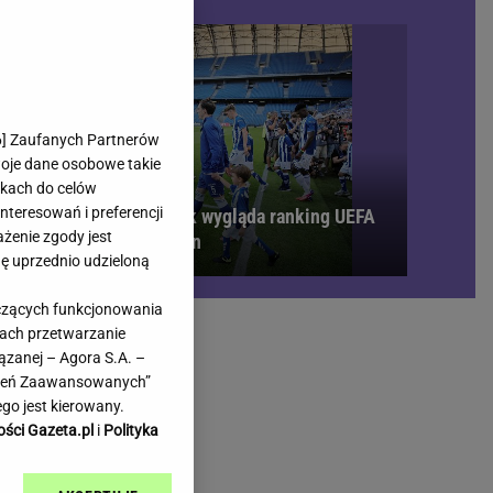
rmienia
Gliwice
Kielce
hodowe
Kraków
Lublin
Łódź
6
] Zaufanych Partnerów
woje dane osobowe takie
Olsztyn
likach do celów
Opole
teresowań i preferencji
bi się bardzo gorąco. Tak wygląda ranking UEFA
e
Płock
ażenie zgody jest
 meczach polskich drużyn
we
Poznań
dę uprzednio udzieloną
Radom
yczących funkcjonowania
Rzeszów
kach przetwarzanie
inowe
Sosnowiec
ązanej – Agora S.A. –
inowe
Szczecin
awień Zaawansowanych”
Melo Radio
Toruń
go jest kierowany.
Trójmiasto
ości Gazeta.pl
i
Polityka
Warszawa
Wrocław