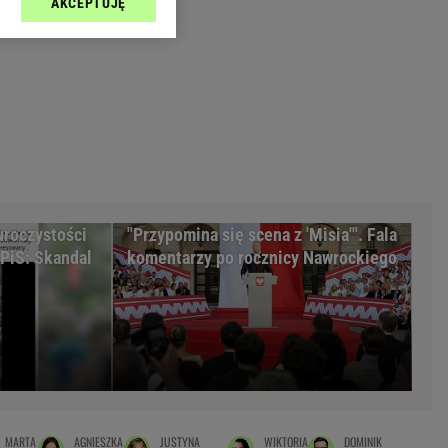
AKCEPTUJĘ
l sp. z o.o., jej
Zielona Góra
ić swoje preferencje
arzania danych poprzez
MAGAZYNY
ych”. Zmiana ustawień
syny
Kuchnia
a
Wysokie Obcasy
ach:
y
 celów identyfikacji.
omiar reklam i treści,
rynarka
uroczystości
"Przypomina się scena z 'Misia'". Fala
enka za 29zł
PiS: Skandal
komentarzy po rocznicy Nawrockiego
zula
 wide
y
to
kim obcasie
MARTA
AGNIESZKA
JUSTYNA
WIKTORIA
DOMINIK