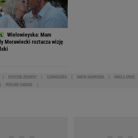
Wielowieyska: Mam
dy Morawiecki roztacza wizję
lski
ROSYJSKI ŻOŁNIERZ
CZARNOGÓRA
MARTA NAWROCKA
NIKOLA GRBIĆ
PERFUMY DAMSKIE