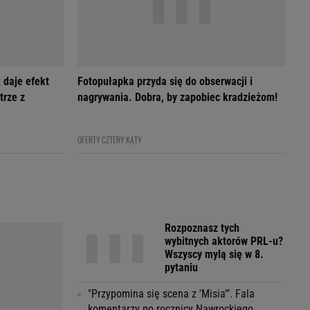
 daje efekt
Fotopułapka przyda się do obserwacji i
trze z
nagrywania. Dobra, by zapobiec kradzieżom!
OFERTY CZTERY KĄTY
Rozpoznasz tych
wybitnych aktorów PRL-u?
Wszyscy mylą się w 8.
pytaniu
"Przypomina się scena z 'Misia'". Fala
komentarzy po rocznicy Nawrockiego