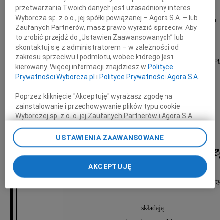
Instytutu Historii i Teorii Państwa i Prawa,
przetwarzania Twoich danych jest uzasadniony interes
Wyborcza sp. z o.o., jej spółki powiązanej – Agora S.A. – lub
Dziekanowi, Radzie Wydziału i Pracownikom
Zaufanych Partnerów, masz prawo wyrazić sprzeciw. Aby
Wydziału Prawa i Administracji UMCS
to zrobić przejdź do „Ustawień Zaawansowanych” lub
skontaktuj się z administratorem – w zależności od
zakresu sprzeciwu i podmiotu, wobec którego jest
oraz Wszystkim, którzy wzięli udział w uroczystościach p
kierowany. Więcej informacji znajdziesz w
Polityce
Prywatności Wyborcza.pl
i
Polityce Prywatności Agora S.A.
Poprzez kliknięcie "Akceptuję" wyrażasz zgodę na
zainstalowanie i przechowywanie plików typu cookie
Wyborczej sp. z o. o. jej Zaufanych Partnerów i Agora S.A.
na Twoim urządzeniu końcowym. Możesz też w każdej
chwili zmienić swoje preferencje dot. plików cookie,
USTAWIENIA ZAAWANSOWANE
ponownie wywołując narzędzie do zarządzania Twoimi
Mariana Klementowskie
preferencjami dot. przetwarzania danych poprzez
odnośnik „Ustawienia prywatności” w stopce serwisu i
AKCEPTUJĘ
przechodząc do sekcji „Ustawienia zaawansowane”.
za okazane współczucie, złożone wieńce i kwiat
Zmiana ustawień plików cookie możliwa jest także za
pomocą ustawień przeglądarki.
składają
My, nasi Zaufani Partnerzy i Agora S.A. możemy