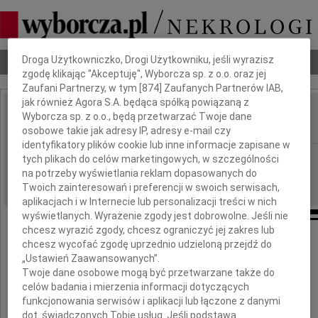
Dbamy o Twoją prywatność
Droga Użytkowniczko, Drogi Użytkowniku, jeśli wyrazisz
Nekrologi
Odeszli
Poradnik pogrzebowy
zgodę klikając "Akceptuję", Wyborcza sp. z o.o. oraz jej
Zaufani Partnerzy, w tym [
874
] Zaufanych Partnerów IAB,
jak również Agora S.A. będąca spółką powiązaną z
Marian Klementowski
Wyborcza sp. z o.o., będą przetwarzać Twoje dane
IMIĘ I NAZWISKO:
osobowe takie jak adresy IP, adresy e-mail czy
identyfikatory plików cookie lub inne informacje zapisane w
Lublin
tych plikach do celów marketingowych, w szczególności
REGION:
na potrzeby wyświetlania reklam dopasowanych do
03.12.2013
DATA EMISJI:
Twoich zainteresowań i preferencji w swoich serwisach,
aplikacjach i w Internecie lub personalizacji treści w nich
wyświetlanych. Wyrażenie zgody jest dobrowolne. Jeśli nie
chcesz wyrazić zgody, chcesz ograniczyć jej zakres lub
chcesz wycofać zgodę uprzednio udzieloną przejdź do
Podziękowanie
„Ustawień Zaawansowanych”.
Twoje dane osobowe mogą być przetwarzane także do
celów badania i mierzenia informacji dotyczących
Serdeczne podziękowanie
funkcjonowania serwisów i aplikacji lub łączone z danymi
Dyrektorowi oraz współpracownikom
dot. świadczonych Tobie usług. Jeśli podstawą