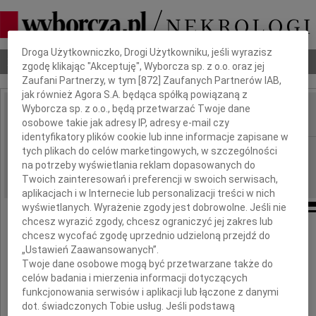
Dbamy o Twoją prywatność
Droga Użytkowniczko, Drogi Użytkowniku, jeśli wyrazisz
Nekrologi
Odeszli
Poradnik pogrzebowy
zgodę klikając "Akceptuję", Wyborcza sp. z o.o. oraz jej
Zaufani Partnerzy, w tym [
872
] Zaufanych Partnerów IAB,
jak również Agora S.A. będąca spółką powiązaną z
Wyborcza sp. z o.o., będą przetwarzać Twoje dane
osobowe takie jak adresy IP, adresy e-mail czy
IMIĘ I NAZWISKO:
identyfikatory plików cookie lub inne informacje zapisane w
Bydgoszcz
tych plikach do celów marketingowych, w szczególności
REGION:
na potrzeby wyświetlania reklam dopasowanych do
20.02.2010
DATA EMISJI:
Twoich zainteresowań i preferencji w swoich serwisach,
aplikacjach i w Internecie lub personalizacji treści w nich
wyświetlanych. Wyrażenie zgody jest dobrowolne. Jeśli nie
chcesz wyrazić zgody, chcesz ograniczyć jej zakres lub
chcesz wycofać zgodę uprzednio udzieloną przejdź do
„Ustawień Zaawansowanych”.
Wiktorowi Kabatcowi
Twoje dane osobowe mogą być przetwarzane także do
celów badania i mierzenia informacji dotyczących
funkcjonowania serwisów i aplikacji lub łączone z danymi
dot. świadczonych Tobie usług. Jeśli podstawą
wyrazy głębokiego współczucia