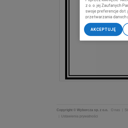
z o. o. jej Zaufanych 
swoje preferencje dot.
przetwarzania danych 
„Ustawienia zaawansow
AKCEPTUJĘ
My, nasi Zaufani Part
k
dokładnych danych geol
Przechowywanie informa
treści, badnie odbiorcó
Copyright © Wyborcza sp. z o.o.
O nas
St
Ustawienia prywatności