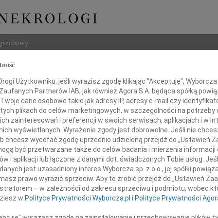
ogrzebowy
tność
Szukaj
ogi Użytkowniku, jeśli wyrazisz zgodę klikając "Akceptuję", Wyborcza sp
Imię i na
 Zaufanych Partnerów IAB, jak również Agora S.A. będąca spółką powi
Twoje dane osobowe takie jak adresy IP, adresy e-mail czy identyfikato
 tych plikach do celów marketingowych, w szczególności na potrzeby 
 zainteresowań i preferencji w swoich serwisach, aplikacjach i w Int
w nich wyświetlanych. Wyrażenie zgody jest dobrowolne. Jeśli nie chce
INNE NE
 lub chcesz wycofać zgodę uprzednio udzieloną przejdź do „Ustawień
06.0
gą być przetwarzane także do celów badania i mierzenia informacji
Sylwi
w i aplikacji lub łączone z danymi dot. świadczonych Tobie usług. Jeś
05.0
owi Wiśniewskiemu
nych jest uzasadniony interes Wyborcza sp. z o.o., jej spółki powiąza
Arlec
masz prawo wyrazić sprzeciw. Aby to zrobić przejdź do „Ustawień Z
30.0
istratorem – w zależności od zakresu sprzeciwu i podmiotu, wobec któ
bokiego współczucia i słowa otuchy
Pani 
dziesz w
Polityce Prywatności Wyborcza.pl
i
Polityce Prywatności Agor
z powodu śmierci
Janus
Z głę
ceptuję" wyrażasz zgodę na zainstalowanie i przechowywanie plików t