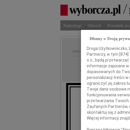
Nekrologi
Odeszli
Poradnik p
Dbamy o Twoją prywa
Droga Użytkowniczko, Dr
IMIĘ I NAZWISKO:
Partnerzy, w tym [
874
]
o.o., będą przetwarzać 
Bydgoszcz
REGION:
informacje zapisane w
26.11.2013
DATA EMISJI:
dopasowanych do Twoich
personalizacji treści 
ograniczyć jej zakres
Twoje dane osobowe mo
funkcjonowania serwisó
Ark
przetwarzania Twoich da
Zaufanych Partnerów, 
skontaktuj się z admin
wyrazy głę
Więcej informacji znaj
Poprzez kliknięcie "Ak