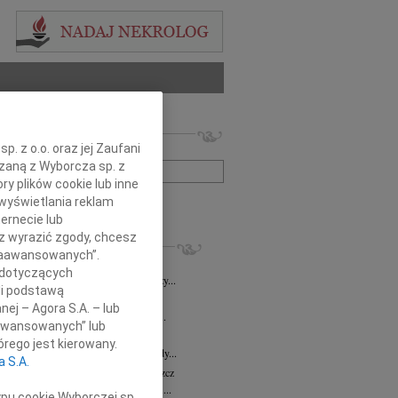
 nekrologów i wspomnień
. z o.o. oraz jej Zaufani
zwisko lub numer ogłoszenia:
ązaną z Wyborcza sp. z
ry plików cookie lub inne
wyświetlania reklam
+ szukanie zaawansowane
ernecie lub
sz wyrazić zgody, chcesz
KROLOGI
 Zaawansowanych”.
8.2026
Bydgoszcz
 dotyczących
i Kramkowskiej wraz z Rodziną wyrazy...
li podstawą
8.2026
Bydgoszcz
nej – Agora S.A. – lub
ie Stanisławskiej oraz Jej Najbliższym...
aawansowanych” lub
7.2026
Bydgoszcz
rego jest kierowany.
Elżbiecie Skwierzyńskiej Członkini Rady...
a S.A.
z Ostoja-Zagórski
15.07.2026
Bydgoszcz
bokim smutkiem żegnamy prof. dr. hab....
ypu cookie Wyborczej sp.