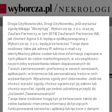
Dbamy o Twoją prywatność
Nekrologi
Odeszli
Poradnik pogrzebowy
Droga Użytkowniczko, Drogi Użytkowniku, jeśli wyrazisz
zgodę klikając "Akceptuję", Wyborcza sp. z o.o. oraz jej
Zaufani Partnerzy, w tym [
874
] Zaufanych Partnerów IAB,
jak również Agora S.A. będąca spółką powiązaną z
Marianna Popiełuszko
Wyborcza sp. z o.o., będą przetwarzać Twoje dane
IMIĘ I NAZWISKO:
osobowe takie jak adresy IP, adresy e-mail czy
identyfikatory plików cookie lub inne informacje zapisane w
Bydgoszcz
REGION:
tych plikach do celów marketingowych, w szczególności
21.11.2013
DATA EMISJI:
na potrzeby wyświetlania reklam dopasowanych do
Twoich zainteresowań i preferencji w swoich serwisach,
aplikacjach i w Internecie lub personalizacji treści w nich
wyświetlanych. Wyrażenie zgody jest dobrowolne. Jeśli nie
chcesz wyrazić zgody, chcesz ograniczyć jej zakres lub
chcesz wycofać zgodę uprzednio udzieloną przejdź do
Ze smutkiem przyjęliśmy wiadomość,
„Ustawień Zaawansowanych”.
że zakończyła swe pracowite życie
Twoje dane osobowe mogą być przetwarzane także do
celów badania i mierzenia informacji dotyczących
funkcjonowania serwisów i aplikacji lub łączone z danymi