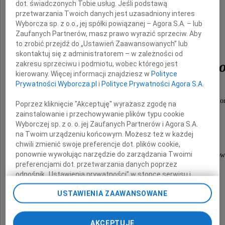
dot. świadczonych Tobie usług. Jeśli podstawą
przetwarzania Twoich danych jest uzasadniony interes
Wyborcza sp. z o.o., jej spółki powiązanej – Agora S.A. – lub
Zaufanych Partnerów, masz prawo wyrazić sprzeciw. Aby
to zrobić przejdź do „Ustawień Zaawansowanych” lub
skontaktuj się z administratorem – w zależności od
Marianna Popiełuszk
zakresu sprzeciwu i podmiotu, wobec którego jest
kierowany. Więcej informacji znajdziesz w
Polityce
Prywatności Wyborcza.pl
i
Polityce Prywatności Agora S.A.
Honorowa Obywatelka Województwa Kujawsko-Pomor
Poprzez kliknięcie "Akceptuję" wyrażasz zgodę na
zainstalowanie i przechowywanie plików typu cookie
Matka bł. ks. Jerzego Popiełuszki,
Wyborczej sp. z o. o. jej Zaufanych Partnerów i Agora S.A.
na Twoim urządzeniu końcowym. Możesz też w każdej
którego męczeńska droga zaczęła się
chwili zmienić swoje preferencje dot. plików cookie,
ponownie wywołując narzędzie do zarządzania Twoimi
w Parafii Świętych Polskich Braci Męczenników
preferencjami dot. przetwarzania danych poprzez
na bydgoskich Wyżynach
odnośnik „Ustawienia prywatności” w stopce serwisu i
przechodząc do sekcji „Ustawienia zaawansowane”.
USTAWIENIA ZAAWANSOWANE
Zmiana ustawień plików cookie możliwa jest także za
pomocą ustawień przeglądarki.
Roman Jasiakiewicz
AKCEPTUJĘ
My, nasi Zaufani Partnerzy i Agora S.A. możemy