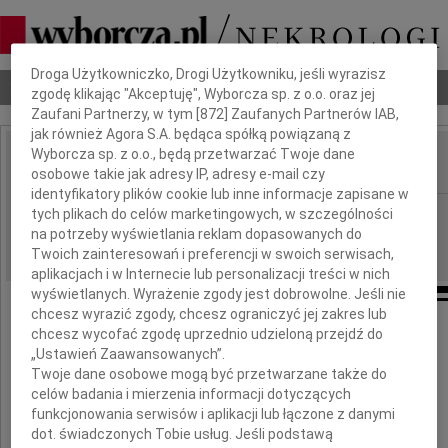
Dbamy o Twoją prywatność
Droga Użytkowniczko, Drogi Użytkowniku, jeśli wyrazisz
Nekrologi
Odeszli
Poradnik pogrzebowy
zgodę klikając "Akceptuję", Wyborcza sp. z o.o. oraz jej
Zaufani Partnerzy, w tym [
872
] Zaufanych Partnerów IAB,
jak również Agora S.A. będąca spółką powiązaną z
Wyborcza sp. z o.o., będą przetwarzać Twoje dane
osobowe takie jak adresy IP, adresy e-mail czy
IMIĘ I NAZWISKO:
identyfikatory plików cookie lub inne informacje zapisane w
Bydgoszcz
tych plikach do celów marketingowych, w szczególności
REGION:
na potrzeby wyświetlania reklam dopasowanych do
15.11.2013
DATA EMISJI:
Twoich zainteresowań i preferencji w swoich serwisach,
aplikacjach i w Internecie lub personalizacji treści w nich
wyświetlanych. Wyrażenie zgody jest dobrowolne. Jeśli nie
chcesz wyrazić zgody, chcesz ograniczyć jej zakres lub
chcesz wycofać zgodę uprzednio udzieloną przejdź do
Pani
„Ustawień Zaawansowanych”.
Twoje dane osobowe mogą być przetwarzane także do
Wiolecie Jasińskiej
celów badania i mierzenia informacji dotyczących
funkcjonowania serwisów i aplikacji lub łączone z danymi
dot. świadczonych Tobie usług. Jeśli podstawą
wyrazy głębokiego współczucia