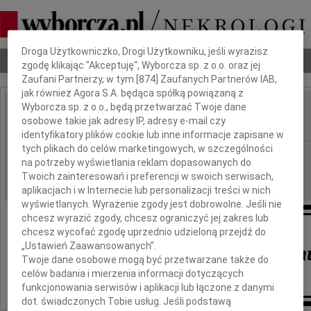
Dbamy o Twoją prywatność
Droga Użytkowniczko, Drogi Użytkowniku, jeśli wyrazisz
Nekrologi
Odeszli
Poradnik pogrzebowy
zgodę klikając "Akceptuję", Wyborcza sp. z o.o. oraz jej
Zaufani Partnerzy, w tym [
874
] Zaufanych Partnerów IAB,
jak również Agora S.A. będąca spółką powiązaną z
Wyborcza sp. z o.o., będą przetwarzać Twoje dane
Michał Osiński
osobowe takie jak adresy IP, adresy e-mail czy
IMIĘ I NAZWISKO:
identyfikatory plików cookie lub inne informacje zapisane w
tych plikach do celów marketingowych, w szczególności
Warszawa
REGION:
na potrzeby wyświetlania reklam dopasowanych do
09.11.2013
DATA EMISJI:
Twoich zainteresowań i preferencji w swoich serwisach,
aplikacjach i w Internecie lub personalizacji treści w nich
wyświetlanych. Wyrażenie zgody jest dobrowolne. Jeśli nie
chcesz wyrazić zgody, chcesz ograniczyć jej zakres lub
W 16. rocznicę śmierci
chcesz wycofać zgodę uprzednio udzieloną przejdź do
„Ustawień Zaawansowanych”.
Michasiowi Osińskiem
Twoje dane osobowe mogą być przetwarzane także do
celów badania i mierzenia informacji dotyczących
babcia
funkcjonowania serwisów i aplikacji lub łączone z danymi
dot. świadczonych Tobie usług. Jeśli podstawą