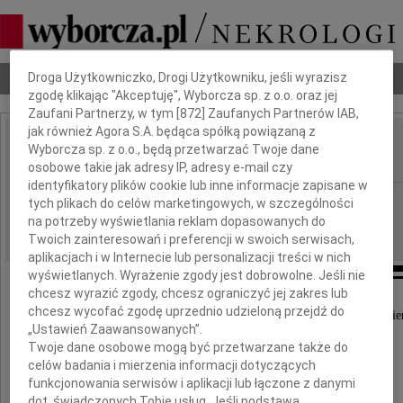
Dbamy o Twoją prywatność
Nekrologi
Odeszli
Poradnik pogrzebowy
Droga Użytkowniczko, Drogi Użytkowniku, jeśli wyrazisz
zgodę klikając "Akceptuję", Wyborcza sp. z o.o. oraz jej
Zaufani Partnerzy, w tym [
872
] Zaufanych Partnerów IAB,
jak również Agora S.A. będąca spółką powiązaną z
Roman Lonty
Wyborcza sp. z o.o., będą przetwarzać Twoje dane
IMIĘ I NAZWISKO:
osobowe takie jak adresy IP, adresy e-mail czy
identyfikatory plików cookie lub inne informacje zapisane w
Częstochowa
REGION:
tych plikach do celów marketingowych, w szczególności
na potrzeby wyświetlania reklam dopasowanych do
31.10.2013
DATA EMISJI:
Twoich zainteresowań i preferencji w swoich serwisach,
aplikacjach i w Internecie lub personalizacji treści w nich
wyświetlanych. Wyrażenie zgody jest dobrowolne. Jeśli nie
chcesz wyrazić zgody, chcesz ograniczyć jej zakres lub
chcesz wycofać zgodę uprzednio udzieloną przejdź do
Z wielkim smutkiem przyjęłam wiadomość o śmier
„Ustawień Zaawansowanych”.
Twoje dane osobowe mogą być przetwarzane także do
wspaniałego artysty
celów badania i mierzenia informacji dotyczących
funkcjonowania serwisów i aplikacji lub łączone z danymi
dot. świadczonych Tobie usług. Jeśli podstawą