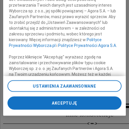
przetwarzania Twoich danych jest uzasadniony interes
Romana Lontego
Wyborcza sp. z o.o., jej spółki powiązanej – Agora S.A. – lub
Zaufanych Partnerów, masz prawo wyrazić sprzeciw. Aby
to zrobić przejdź do „Ustawień Zaawansowanych” lub
skontaktuj się z administratorem – w zależności od
Rodzinie i Przyjaciołom
zakresu sprzeciwu i podmiotu, wobec którego jest
kierowany. Więcej informacji znajdziesz w
Polityce
Prywatności Wyborcza.pl
i
Polityce Prywatności Agora S.A.
przekazuję
Poprzez kliknięcie "Akceptuję" wyrażasz zgodę na
wyrazy żalu
zainstalowanie i przechowywanie plików typu cookie
i najgłębszego współczucia
Wyborczej sp. z o. o. jej Zaufanych Partnerów i Agora S.A.
na Twoim urządzeniu końcowym. Możesz też w każdej
chwili zmienić swoje preferencje dot. plików cookie,
Halina Rozpondek
ponownie wywołując narzędzie do zarządzania Twoimi
USTAWIENIA ZAAWANSOWANE
preferencjami dot. przetwarzania danych poprzez
Poseł na Sejm Rzeczypospolitej Polskiej
odnośnik „Ustawienia prywatności” w stopce serwisu i
przechodząc do sekcji „Ustawienia zaawansowane”.
AKCEPTUJĘ
Zmiana ustawień plików cookie możliwa jest także za
Inne kondolencje
pomocą ustawień przeglądarki.
My, nasi Zaufani Partnerzy i Agora S.A. możemy