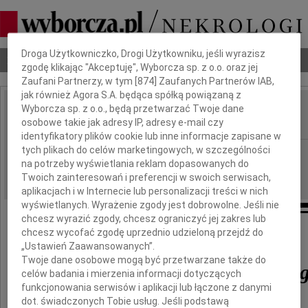
Dbamy o Twoją prywatność
Droga Użytkowniczko, Drogi Użytkowniku, jeśli wyrazisz
Nekrologi
Odeszli
Poradnik pogrzebowy
zgodę klikając "Akceptuję", Wyborcza sp. z o.o. oraz jej
Zaufani Partnerzy, w tym [
874
] Zaufanych Partnerów IAB,
jak również Agora S.A. będąca spółką powiązaną z
Wyborcza sp. z o.o., będą przetwarzać Twoje dane
Tadeusz Mazowiecki
IMIĘ I NAZWISKO:
osobowe takie jak adresy IP, adresy e-mail czy
identyfikatory plików cookie lub inne informacje zapisane w
tych plikach do celów marketingowych, w szczególności
Częstochowa
REGION:
na potrzeby wyświetlania reklam dopasowanych do
29.10.2013
DATA EMISJI:
Twoich zainteresowań i preferencji w swoich serwisach,
aplikacjach i w Internecie lub personalizacji treści w nich
wyświetlanych. Wyrażenie zgody jest dobrowolne. Jeśli nie
chcesz wyrazić zgody, chcesz ograniczyć jej zakres lub
chcesz wycofać zgodę uprzednio udzieloną przejdź do
Żegnamy
„Ustawień Zaawansowanych”.
Twoje dane osobowe mogą być przetwarzane także do
Tadeusza Mazowieckie
celów badania i mierzenia informacji dotyczących
funkcjonowania serwisów i aplikacji lub łączone z danymi
dot. świadczonych Tobie usług. Jeśli podstawą