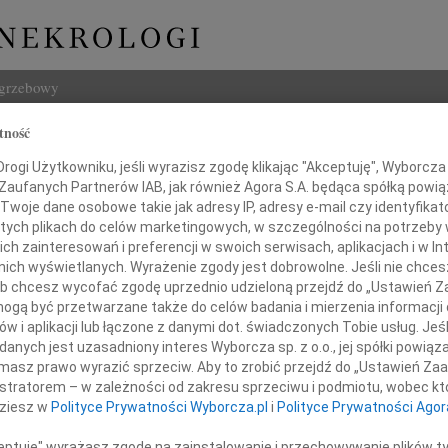
ogrzebowy
tność
Szukaj
Kielanowska
ogi Użytkowniku, jeśli wyrazisz zgodę klikając "Akceptuję", Wyborcza sp
Imię i na
 Zaufanych Partnerów IAB, jak również Agora S.A. będąca spółką powi
Twoje dane osobowe takie jak adresy IP, adresy e-mail czy identyfikato
 tych plikach do celów marketingowych, w szczególności na potrzeby 
 zainteresowań i preferencji w swoich serwisach, aplikacjach i w Int
w nich wyświetlanych. Wyrażenie zgody jest dobrowolne. Jeśli nie chce
INNE NE
 lub chcesz wycofać zgodę uprzednio udzieloną przejdź do „Ustawień
Maria
gą być przetwarzane także do celów badania i mierzenia informacji
W 5 
w i aplikacji lub łączone z danymi dot. świadczonych Tobie usług. Jeś
Anna
nych jest uzasadniony interes Wyborcza sp. z o.o., jej spółki powiąza
W 23. rocznicę śmierci
30 ma
masz prawo wyrazić sprzeciw. Aby to zrobić przejdź do „Ustawień Z
Leon
istratorem – w zależności od zakresu sprzeciwu i podmiotu, wobec któ
10 gr
dziesz w
Polityce Prywatności Wyborcza.pl
i
Polityce Prywatności Agor
Jadwi
W 10.
ceptuję" wyrażasz zgodę na zainstalowanie i przechowywanie plików t