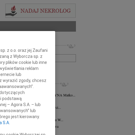
 nekrologów i wspomnień
. z o.o. oraz jej Zaufani
zwisko lub numer ogłoszenia:
ązaną z Wyborcza sp. z
ry plików cookie lub inne
wyświetlania reklam
+ szukanie zaawansowane
ernecie lub
sz wyrazić zgody, chcesz
KROLOGI
 Zaawansowanych”.
nna Brożyna
30.05.2022
Warszawa
 dotyczących
rocznicę odejścia MARIANNA BROŻYNA Matko...
li podstawą
 Chodorowska
26.03.2016
Warszawa
nej – Agora S.A. – lub
rca 2016 roku minie 26. rocznica śmierci...
aawansowanych” lub
 Guz
10.12.2014
Warszawa
rego jest kierowany.
udnia 1914 roku - 10 grudnia 2014 roku W...
a S.A.
ga Wanda Zanussi
19.11.2014
Warszawa
 rocznicę śmierci Jadwigi Wandy z...
ypu cookie Wyborczej sp.