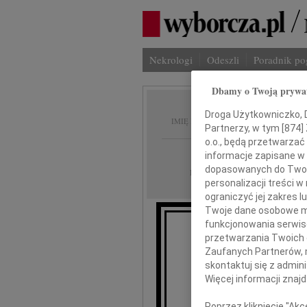
Nekrologi
Odeszli
Poradnik p
Dbamy o Twoją prywa
Zofia 
Droga Użytkowniczko, Dr
IMIĘ I NAZWISKO:
Partnerzy, w tym [
874
]
o.o., będą przetwarzać 
Warszawa
REGION:
informacje zapisane w
dopasowanych do Twoich
26.10.2013
DATA EMISJI:
personalizacji treści 
ograniczyć jej zakres
Twoje dane osobowe mo
funkcjonowania serwisó
przetwarzania Twoich da
Zaufanych Partnerów, 
skontaktuj się z admin
Więcej informacji znaj
Poprzez kliknięcie "Ak