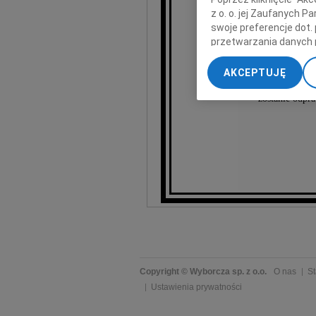
z o. o. jej Zaufanych 
swoje preferencje dot.
Zof
przetwarzania danych 
„Ustawienia zaawansow
w kościele pw. 
AKCEPTUJĘ
My, nasi Zaufani Part
w dniu 30 pa
dokładnych danych geol
zostanie odpra
Przechowywanie informa
treści, badnie odbiorcó
Copyright © Wyborcza sp. z o.o.
O nas
St
Ustawienia prywatności