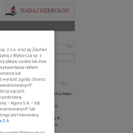
 nekrologów i wspomnień
. z o.o. oraz jej Zaufani
zwisko lub numer ogłoszenia:
ązaną z Wyborcza sp. z
ry plików cookie lub inne
wyświetlania reklam
+ szukanie zaawansowane
ernecie lub
sz wyrazić zgody, chcesz
KROLOGI
 Zaawansowanych”.
nna Brożyna
30.05.2022
Warszawa
 dotyczących
rocznicę odejścia MARIANNA BROŻYNA Matko...
li podstawą
 Chodorowska
26.03.2016
Warszawa
nej – Agora S.A. – lub
rca 2016 roku minie 26. rocznica śmierci...
aawansowanych” lub
 Guz
10.12.2014
Warszawa
rego jest kierowany.
udnia 1914 roku - 10 grudnia 2014 roku W...
a S.A.
ga Wanda Zanussi
19.11.2014
Warszawa
 rocznicę śmierci Jadwigi Wandy z...
ypu cookie Wyborczej sp.