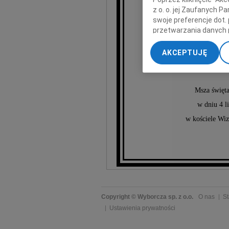
z o. o. jej Zaufanych 
swoje preferencje dot.
przetwarzania danych 
Zey
„Ustawienia zaawansow
AKCEPTUJĘ
My, nasi Zaufani Part
dokładnych danych geol
Przechowywanie informa
Msza święta
treści, badnie odbiorcó
w dniu 4 l
w kościele Wi
Copyright © Wyborcza sp. z o.o.
O nas
St
Ustawienia prywatności