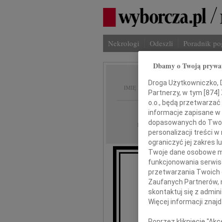
Nekrologi
Odeszli
Poradnik p
Dbamy o Twoją prywa
Barbar
Droga Użytkowniczko, Dr
IMIĘ I NAZWISKO:
Partnerzy, w tym [
874
]
o.o., będą przetwarzać 
Warszawa, cała Po
REGION:
informacje zapisane w
dopasowanych do Twoich
02.11.2013
DATA EMISJI:
personalizacji treści 
ograniczyć jej zakres
Twoje dane osobowe mo
funkcjonowania serwisó
przetwarzania Twoich da
Zaufanych Partnerów, 
skontaktuj się z admin
Więcej informacji znaj
Poprzez kliknięcie "Ak