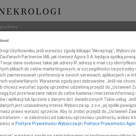
ogrzebowy
tność
Szukaj
a Zeydler-Zborowska
ogi Użytkowniku, jeśli wyrazisz zgodę klikając "Akceptuję", Wyborcza sp
Imię i na
 Zaufanych Partnerów IAB, jak również Agora S.A. będąca spółką powi
Twoje dane osobowe takie jak adresy IP, adresy e-mail czy identyfikato
lska
 tych plikach do celów marketingowych, w szczególności na potrzeby 
 zainteresowań i preferencji w swoich serwisach, aplikacjach i w Int
w nich wyświetlanych. Wyrażenie zgody jest dobrowolne. Jeśli nie chce
INNE NE
 lub chcesz wycofać zgodę uprzednio udzieloną przejdź do „Ustawień
Maria
gą być przetwarzane także do celów badania i mierzenia informacji
W 5 
w i aplikacji lub łączone z danymi dot. świadczonych Tobie usług. Jeś
Rok temu odeszła
Anna
nych jest uzasadniony interes Wyborcza sp. z o.o., jej spółki powiąza
30 ma
masz prawo wyrazić sprzeciw. Aby to zrobić przejdź do „Ustawień Z
Leon
istratorem – w zależności od zakresu sprzeciwu i podmiotu, wobec któ
10 gr
dziesz w
Polityce Prywatności Wyborcza.pl
i
Polityce Prywatności Agor
Jadwi
W 10.
ceptuję" wyrażasz zgodę na zainstalowanie i przechowywanie plików t