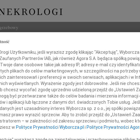
ogrzebowy
tność
Szukaj
yna Łazowska
ogi Użytkowniku, jeśli wyrazisz zgodę klikając "Akceptuję", Wyborcza sp
Imię i na
 Zaufanych Partnerów IAB, jak również Agora S.A. będąca spółką powi
Twoje dane osobowe takie jak adresy IP, adresy e-mail czy identyfikato
 tych plikach do celów marketingowych, w szczególności na potrzeby 
 zainteresowań i preferencji w swoich serwisach, aplikacjach i w Int
w nich wyświetlanych. Wyrażenie zgody jest dobrowolne. Jeśli nie chce
INNE NE
 lub chcesz wycofać zgodę uprzednio udzieloną przejdź do „Ustawień
Elżbi
gą być przetwarzane także do celów badania i mierzenia informacji
Z głę
w i aplikacji lub łączone z danymi dot. świadczonych Tobie usług. Jeś
Alina
nych jest uzasadniony interes Wyborcza sp. z o.o., jej spółki powiąza
Alina
masz prawo wyrazić sprzeciw. Aby to zrobić przejdź do „Ustawień Z
Małgo
istratorem – w zależności od zakresu sprzeciwu i podmiotu, wobec któ
Z głę
dziesz w
Polityce Prywatności Wyborcza.pl
i
Polityce Prywatności Agor
Witol
Z głę
ceptuję" wyrażasz zgodę na zainstalowanie i przechowywanie plików t