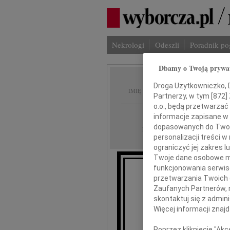
Nekrologi
Odeszli
Poradnik p
Dbamy o Twoją prywa
Katarz
Droga Użytkowniczko, Dr
IMIĘ I NAZWISKO:
Partnerzy, w tym [
872
]
o.o., będą przetwarzać 
Poznań
REGION:
informacje zapisane w
dopasowanych do Twoich
19.02.2010
DATA EMISJI:
personalizacji treści 
ograniczyć jej zakres
Twoje dane osobowe mo
funkcjonowania serwisó
przetwarzania Twoich da
Zaufanych Partnerów, 
skontaktuj się z admin
Więcej informacji znaj
Poprzez kliknięcie "Ak