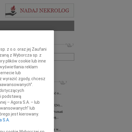
 nekrologów i wspomnień
. z o.o. oraz jej Zaufani
zwisko lub numer ogłoszenia:
ązaną z Wyborcza sp. z
ry plików cookie lub inne
wyświetlania reklam
+ szukanie zaawansowane
ernecie lub
sz wyrazić zgody, chcesz
KROLOGI
 Zaawansowanych”.
eta Fikus
05.08.2026
Poznań
 dotyczących
bokim smutkiem przyjęliśmy wiadomość o...
li podstawą
 Augustynowicz
03.07.2026
Poznań
nej – Agora S.A. – lub
 Augustynowicz z domu Hinz (1979-2024)...
aawansowanych” lub
rzata Oleśkowicz-Popiel
08.06.2026
Poznań
rego jest kierowany.
bokim smutkiem żegnamy naszą wybitną...
a S.A.
d Szulc
13.05.2026
Poznań
bokim żalem przyjęliśmy wiadomość, że w...
ypu cookie Wyborczej sp.