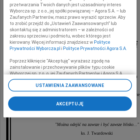
ukochany Dziadek, Pradziadek, Teść
przetwarzania Twoich danych jest uzasadniony interes
Wyborcza sp. z o.o., jej spółki powiązanej – Agora S.A. – lub
Zaufanych Partnerów, masz prawo wyrazić sprzeciw. Aby
to zrobić przejdź do „Ustawień Zaawansowanych” lub
skontaktuj się z administratorem – w zależności od
zakresu sprzeciwu i podmiotu, wobec którego jest
Bolesław Krassowski
kierowany. Więcej informacji znajdziesz w
Polityce
Prywatności Wyborcza.pl
i
Polityce Prywatności Agora S.A.
Poprzez kliknięcie "Akceptuję" wyrażasz zgodę na
zainstalowanie i przechowywanie plików typu cookie
Nabożeństwo żałobne odprawione zostanie
Wyborczej sp. z o. o. jej Zaufanych Partnerów i Agora S.A.
w dniu 23 lutego 2010 roku o godzinie 12.30
na Twoim urządzeniu końcowym. Możesz też w każdej
USTAWIENIA ZAAWANSOWANE
chwili zmienić swoje preferencje dot. plików cookie,
w kościele św. Karola Boromeusza,
ponownie wywołując narzędzie do zarządzania Twoimi
po czym nastąpi odprowadzenie do grobu rodzinn
preferencjami dot. przetwarzania danych poprzez
na Cmentarzu Powązkowskim.
AKCEPTUJĘ
odnośnik „Ustawienia prywatności” w stopce serwisu i
przechodząc do sekcji „Ustawienia zaawansowane”.
Zmiana ustawień plików cookie możliwa jest także za
pomocą ustawień przeglądarki.
"Można odejść na zawsze i być zawsze blisko..."
ks. J. Twardowski
My, nasi Zaufani Partnerzy i Agora S.A. możemy