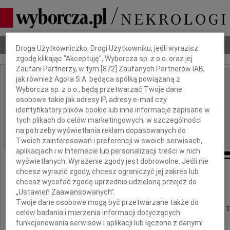
Dbamy o Twoją prywatność
Nekrologi
Odeszli
Poradnik pogrzebowy
Droga Użytkowniczko, Drogi Użytkowniku, jeśli wyrazisz
zgodę klikając "Akceptuję", Wyborcza sp. z o.o. oraz jej
Zaufani Partnerzy, w tym [
872
] Zaufanych Partnerów IAB,
jak również Agora S.A. będąca spółką powiązaną z
Zbigniew Jańczak
Wyborcza sp. z o.o., będą przetwarzać Twoje dane
IMIĘ I NAZWISKO:
osobowe takie jak adresy IP, adresy e-mail czy
identyfikatory plików cookie lub inne informacje zapisane w
Poznań
REGION:
tych plikach do celów marketingowych, w szczególności
16.10.2013
DATA EMISJI:
na potrzeby wyświetlania reklam dopasowanych do
Twoich zainteresowań i preferencji w swoich serwisach,
aplikacjach i w Internecie lub personalizacji treści w nich
wyświetlanych. Wyrażenie zgody jest dobrowolne. Jeśli nie
chcesz wyrazić zgody, chcesz ograniczyć jej zakres lub
Z wielkim smutkiem zawiadamiamy,
chcesz wycofać zgodę uprzednio udzieloną przejdź do
„Ustawień Zaawansowanych”.
że w dniu 13 października 2013 roku
Twoje dane osobowe mogą być przetwarzane także do
odszedł od nas ukochany Mąż, wspaniały Ojciec i T
celów badania i mierzenia informacji dotyczących
funkcjonowania serwisów i aplikacji lub łączone z danymi