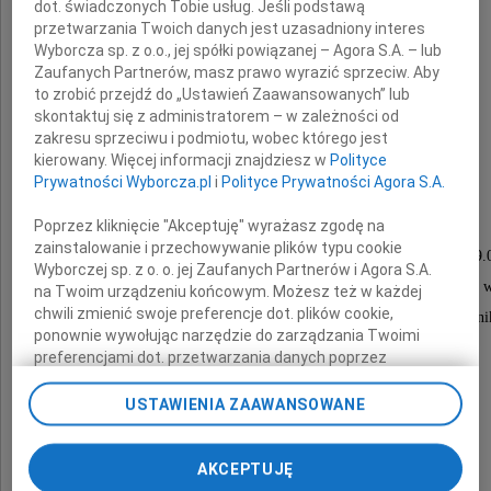
dot. świadczonych Tobie usług. Jeśli podstawą
przetwarzania Twoich danych jest uzasadniony interes
Wyborcza sp. z o.o., jej spółki powiązanej – Agora S.A. – lub
Zaufanych Partnerów, masz prawo wyrazić sprzeciw. Aby
to zrobić przejdź do „Ustawień Zaawansowanych” lub
skontaktuj się z administratorem – w zależności od
zakresu sprzeciwu i podmiotu, wobec którego jest
Zbigniew Jańczak
kierowany. Więcej informacji znajdziesz w
Polityce
Prywatności Wyborcza.pl
i
Polityce Prywatności Agora S.A.
Poprzez kliknięcie "Akceptuję" wyrażasz zgodę na
Msza święta pogrzebowa odbędzie się
zainstalowanie i przechowywanie plików typu cookie
w piątek 18 października 2013 roku o godzinie 9.
Wyborczej sp. z o. o. jej Zaufanych Partnerów i Agora S.A.
w kościele parafialnym Bożego Ciała przy ul. Strzeleckiej 
na Twoim urządzeniu końcowym. Możesz też w każdej
chwili zmienić swoje preferencje dot. plików cookie,
Pogrzeb odbędzie się o godzinie 11.10 na Cmentarzu Jun
ponownie wywołując narzędzie do zarządzania Twoimi
preferencjami dot. przetwarzania danych poprzez
odnośnik „Ustawienia prywatności” w stopce serwisu i
Pogrążona w żałobie
przechodząc do sekcji „Ustawienia zaawansowane”.
USTAWIENIA ZAAWANSOWANE
Zmiana ustawień plików cookie możliwa jest także za
pomocą ustawień przeglądarki.
rodzina
AKCEPTUJĘ
My, nasi Zaufani Partnerzy i Agora S.A. możemy