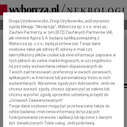
Dbamy o Twoją prywatność
Droga Użytkowniczko, Drogi Użytkowniku, jeśli wyrazisz
Nekrologi
Odeszli
Poradnik pogrzebowy
zgodę klikając "Akceptuję", Wyborcza sp. z o.o. oraz jej
Zaufani Partnerzy, w tym [
872
] Zaufanych Partnerów IAB,
jak również Agora S.A. będąca spółką powiązaną z
Wyborcza sp. z o.o., będą przetwarzać Twoje dane
Lech Bruski
osobowe takie jak adresy IP, adresy e-mail czy
IMIĘ I NAZWISKO:
identyfikatory plików cookie lub inne informacje zapisane w
tych plikach do celów marketingowych, w szczególności
Warszawa
REGION:
na potrzeby wyświetlania reklam dopasowanych do
12.10.2013
DATA EMISJI:
Twoich zainteresowań i preferencji w swoich serwisach,
aplikacjach i w Internecie lub personalizacji treści w nich
wyświetlanych. Wyrażenie zgody jest dobrowolne. Jeśli nie
chcesz wyrazić zgody, chcesz ograniczyć jej zakres lub
chcesz wycofać zgodę uprzednio udzieloną przejdź do
"Bywa nieraz, że stajemy w obliczu prawd,
„Ustawień Zaawansowanych”.
Twoje dane osobowe mogą być przetwarzane także do
dla których brakuje słów"
celów badania i mierzenia informacji dotyczących
funkcjonowania serwisów i aplikacji lub łączone z danymi
Mija 10 lat, odkąd odszedł
dot. świadczonych Tobie usług. Jeśli podstawą