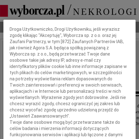
Dbamy o Twoją prywatność
Nekrologi
Odeszli
Poradnik pogrzebowy
Droga Użytkowniczko, Drogi Użytkowniku, jeśli wyrazisz
zgodę klikając "Akceptuję", Wyborcza sp. z o.o. oraz jej
Zaufani Partnerzy, w tym [
872
] Zaufanych Partnerów IAB,
jak również Agora S.A. będąca spółką powiązaną z
Tadeusz Pułka
Wyborcza sp. z o.o., będą przetwarzać Twoje dane
IMIĘ I NAZWISKO:
osobowe takie jak adresy IP, adresy e-mail czy
identyfikatory plików cookie lub inne informacje zapisane w
Częstochowa
REGION:
tych plikach do celów marketingowych, w szczególności
11.10.2013
DATA EMISJI:
na potrzeby wyświetlania reklam dopasowanych do
Twoich zainteresowań i preferencji w swoich serwisach,
aplikacjach i w Internecie lub personalizacji treści w nich
wyświetlanych. Wyrażenie zgody jest dobrowolne. Jeśli nie
chcesz wyrazić zgody, chcesz ograniczyć jej zakres lub
Wszystkim, którzy w tak bolesnych dla nas chwilach dz
chcesz wycofać zgodę uprzednio udzieloną przejdź do
z nami smutek i żal, okazali wiele serca, duchowego ws
„Ustawień Zaawansowanych”.
współczucia i życzliwości oraz wzięli tak liczny udział we 
Twoje dane osobowe mogą być przetwarzane także do
i ceremonii pogrzebowej ukochanego Męża, Ojca i Dz
celów badania i mierzenia informacji dotyczących
funkcjonowania serwisów i aplikacji lub łączone z danymi