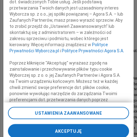
dot. świadczonych Tobie usług. Jeśli podstawą
przetwarzania Twoich danych jest uzasadniony interes
Wyborcza sp. z o.o., jej spółki powiązanej – Agora S.A. – lub
Zaufanych Partnerów, masz prawo wyrazić sprzeciw. Aby
to zrobić przejdź do „Ustawień Zaawansowanych” lub
Tadeusza Pułki
skontaktuj się z administratorem – w zależności od
zakresu sprzeciwu i podmiotu, wobec którego jest
kierowany. Więcej informacji znajdziesz w
Polityce
Prywatności Wyborcza.pl
i
Polityce Prywatności Agora S.A.
serdeczne podziękowania składa pogrążona w smu
Poprzez kliknięcie "Akceptuję" wyrażasz zgodę na
rodzina
zainstalowanie i przechowywanie plików typu cookie
Wyborczej sp. z o. o. jej Zaufanych Partnerów i Agora S.A.
Ks. kan. Henrykowi Duszy, Proboszczowi Parafii w Da
na Twoim urządzeniu końcowym. Możesz też w każdej
oraz pozostałym Kapłanom biorącym udział w konceleb
chwili zmienić swoje preferencje dot. plików cookie,
świętej; Władzom powiatu kłobuckiego; Pracownikom Starost
ponownie wywołując narzędzie do zarządzania Twoimi
w Kłobucku i Powiatowego Zarządu Dróg w Kłobu
preferencjami dot. przetwarzania danych poprzez
Władzom wszystkich gmin powiatu kłobuckiego
odnośnik „Ustawienia prywatności” w stopce serwisu i
oraz Pracownikom urzędów gmin; Przedstawiciel
Zarządu Oddziału Powiatowego ZOSP RP w Kłobucku oraz Druho
przechodząc do sekcji „Ustawienia zaawansowane”.
USTAWIENIA ZAAWANSOWANE
z terenu powiatu kłobuckiego; Przedstawicielom Państwo
Zmiana ustawień plików cookie możliwa jest także za
Pożarnej w Kłobucku i Komendy Powiatowej Policji w 
pomocą ustawień przeglądarki.
Delegacjom Polskiego Stronnictwa Ludowego
AKCEPTUJĘ
i Agencji Modernizacji i Restrukturyzacji Rolnictwa, Mło
My, nasi Zaufani Partnerzy i Agora S.A. możemy