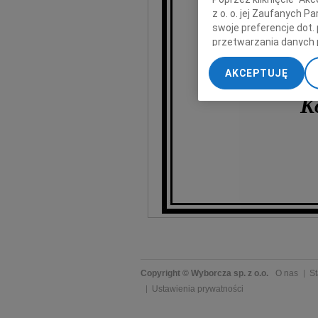
z o. o. jej Zaufanych 
swoje preferencje dot.
przetwarzania danych 
„Ustawienia zaawansow
AKCEPTUJĘ
My, nasi Zaufani Part
dokładnych danych geol
K
Przechowywanie informa
treści, badnie odbiorcó
Copyright © Wyborcza sp. z o.o.
O nas
St
Ustawienia prywatności