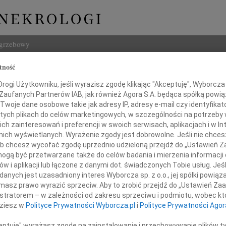
ogrzebowy
tność
Szukaj
 Chyl
ogi Użytkowniku, jeśli wyrazisz zgodę klikając "Akceptuję", Wyborcza sp
Imię i na
 Zaufanych Partnerów IAB, jak również Agora S.A. będąca spółką powi
Twoje dane osobowe takie jak adresy IP, adresy e-mail czy identyfikato
 tych plikach do celów marketingowych, w szczególności na potrzeby 
 zainteresowań i preferencji w swoich serwisach, aplikacjach i w Int
w nich wyświetlanych. Wyrażenie zgody jest dobrowolne. Jeśli nie chce
INNE NE
 lub chcesz wycofać zgodę uprzednio udzieloną przejdź do „Ustawień
Andrz
gą być przetwarzane także do celów badania i mierzenia informacji
W dniu
w i aplikacji lub łączone z danymi dot. świadczonych Tobie usług. Jeś
Andrz
nych jest uzasadniony interes Wyborcza sp. z o.o., jej spółki powiąza
Serdeczne podziękowanie
W dni
masz prawo wyrazić sprzeciw. Aby to zrobić przejdź do „Ustawień Z
Anna 
i Miasta Lublin Krzysztofowi Żukowi
istratorem – w zależności od zakresu sprzeciwu i podmiotu, wobec któ
W dni
 Rady Miasta Lublin Piotrowi Kowalczykowi
dziesz w
Polityce Prywatności Wyborcza.pl
i
Polityce Prywatności Agor
olencje, kwiaty oraz udział w pogrzebie
Joann
szego najukochańszego Syna
Z głę
ceptuję" wyrażasz zgodę na zainstalowanie i przechowywanie plików t