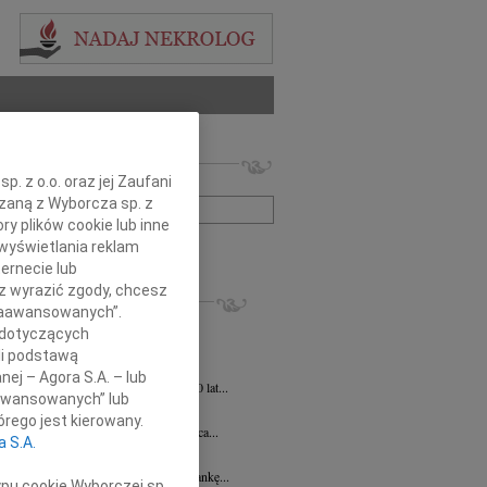
 nekrologów i wspomnień
. z o.o. oraz jej Zaufani
zwisko lub numer ogłoszenia:
ązaną z Wyborcza sp. z
ry plików cookie lub inne
wyświetlania reklam
+ szukanie zaawansowane
ernecie lub
sz wyrazić zgody, chcesz
KROLOGI
 Zaawansowanych”.
ej Szostek
27.07.2026
Lublin
 dotyczących
 21 lipca 2026 r. zmarł Śp. ks. prof....
li podstawą
ej Szostek
27.07.2026
Lublin
nej – Agora S.A. – lub
u 21 lipca 2026 roku zmarł w wieku 80 lat...
aawansowanych” lub
Elżbieta Wstawska
19.06.2026
Lublin
rego jest kierowany.
u 24 czerwca 2026 roku mija 1. rocznica...
a S.A.
a Magdalena Milart
14.04.2026
Lublin
bokim smutkiem żegnamy naszą Koleżankę...
ypu cookie Wyborczej sp.