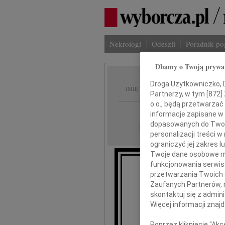
Nekrologi
Odeszli
Poradnik p
Dbamy o Twoją prywa
Konrad
Droga Użytkowniczko, Dr
IMIĘ I NAZWISKO:
Partnerzy, w tym [
872
]
o.o., będą przetwarzać 
Lublin
REGION:
informacje zapisane w
dopasowanych do Twoich
10.10.2013
DATA EMISJI:
personalizacji treści 
ograniczyć jej zakres
Twoje dane osobowe mo
funkcjonowania serwisó
przetwarzania Twoich da
Zaufanych Partnerów, 
Prezydentow
skontaktuj się z admin
i Przewodniczącemu
Więcej informacji znaj
za złożone kond
na
Poprzez kliknięcie "Ak