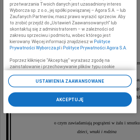
przetwarzania Twoich danych jest uzasadniony interes
Wyborcza sp. z o.o., jej spółki powiązanej – Agora S.A. – lub
Zaufanych Partnerów, masz prawo wyrazić sprzeciw. Aby
to zrobić przejdź do „Ustawień Zaawansowanych” lub
Maria Molga
skontaktuj się z administratorem – w zależności od
zakresu sprzeciwu i podmiotu, wobec którego jest
kierowany. Więcej informacji znajdziesz w
Polityce
z domu Wąsalska
Prywatności Wyborcza.pl
i
Polityce Prywatności Agora S.A.
Poprzez kliknięcie "Akceptuję" wyrażasz zgodę na
wieloletni dyrektor Radomskiego Ośrodka Kultury "Amf
zainstalowanie i przechowywanie plików typu cookie
Wyborczej sp. z o. o. jej Zaufanych Partnerów i Agora S.A.
na Twoim urządzeniu końcowym. Możesz też w każdej
Msza Św. odprawiona zostanie w Kościele Chrystusa Nau
USTAWIENIA ZAAWANSOWANE
chwili zmienić swoje preferencje dot. plików cookie,
przy ul. Chałubińskiego w dniu 20 czerwca 2009 r. o go
ponownie wywołując narzędzie do zarządzania Twoimi
Uroczystości pogrzebowe odbędą się bezpośrednio po 
preferencjami dot. przetwarzania danych poprzez
AKCEPTUJĘ
odnośnik „Ustawienia prywatności” w stopce serwisu i
na cmentarzu przy ul. Limanowskiego
przechodząc do sekcji „Ustawienia zaawansowane”.
Zmiana ustawień plików cookie możliwa jest także za
pomocą ustawień przeglądarki.
o czym zawiadamiają pogrążeni w żalu i smutku
dzieci, wnuki i rodzina
My, nasi Zaufani Partnerzy i Agora S.A. możemy