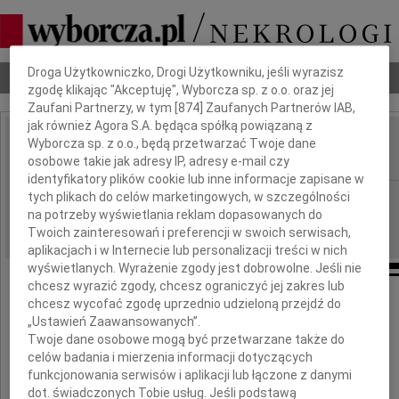
Dbamy o Twoją prywatność
Droga Użytkowniczko, Drogi Użytkowniku, jeśli wyrazisz
Nekrologi
Odeszli
Poradnik pogrzebowy
zgodę klikając "Akceptuję", Wyborcza sp. z o.o. oraz jej
Zaufani Partnerzy, w tym [
874
] Zaufanych Partnerów IAB,
jak również Agora S.A. będąca spółką powiązaną z
Maria Mogla
Wyborcza sp. z o.o., będą przetwarzać Twoje dane
IMIĘ I NAZWISKO:
osobowe takie jak adresy IP, adresy e-mail czy
identyfikatory plików cookie lub inne informacje zapisane w
Radom
tych plikach do celów marketingowych, w szczególności
REGION:
na potrzeby wyświetlania reklam dopasowanych do
20.06.2009
DATA EMISJI:
Twoich zainteresowań i preferencji w swoich serwisach,
aplikacjach i w Internecie lub personalizacji treści w nich
wyświetlanych. Wyrażenie zgody jest dobrowolne. Jeśli nie
chcesz wyrazić zgody, chcesz ograniczyć jej zakres lub
chcesz wycofać zgodę uprzednio udzieloną przejdź do
W dniu 17 czerwca 2009 r. zmarła nasza
„Ustawień Zaawansowanych”.
Ukochana Babcia i Mama
Twoje dane osobowe mogą być przetwarzane także do
celów badania i mierzenia informacji dotyczących
funkcjonowania serwisów i aplikacji lub łączone z danymi
dot. świadczonych Tobie usług. Jeśli podstawą