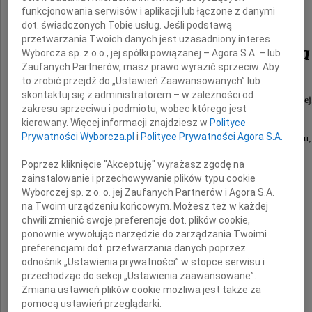
prof. dr. hab.
funkcjonowania serwisów i aplikacji lub łączone z danymi
dot. świadczonych Tobie usług. Jeśli podstawą
przetwarzania Twoich danych jest uzasadniony interes
Bernarda Woltmanna
Wyborcza sp. z o.o., jej spółki powiązanej – Agora S.A. – lub
Zaufanych Partnerów, masz prawo wyrazić sprzeciw. Aby
to zrobić przejdź do „Ustawień Zaawansowanych” lub
skontaktuj się z administratorem – w zależności od
uznanego naukowca i historyka kultury fizycznej
zakresu sprzeciwu i podmiotu, wobec którego jest
kierowany. Więcej informacji znajdziesz w
Polityce
współtwórcę gorzowskiego ośrodka
Prywatności Wyborcza.pl
i
Polityce Prywatności Agora S.A.
Akademii Wychowania Fizycznego w Poznaniu,
Prorektora, Dziekana, Prodziekana
Poprzez kliknięcie "Akceptuję" wyrażasz zgodę na
Zamiejscowego Wydziału Kultury Fizycznej
zainstalowanie i przechowywanie plików typu cookie
w Gorzowie Wielkopolskim.
Wyborczej sp. z o. o. jej Zaufanych Partnerów i Agora S.A.
na Twoim urządzeniu końcowym. Możesz też w każdej
chwili zmienić swoje preferencje dot. plików cookie,
ponownie wywołując narzędzie do zarządzania Twoimi
preferencjami dot. przetwarzania danych poprzez
odnośnik „Ustawienia prywatności” w stopce serwisu i
przechodząc do sekcji „Ustawienia zaawansowane”.
Wyrazy głębokiego współczucia
Zmiana ustawień plików cookie możliwa jest także za
pomocą ustawień przeglądarki.