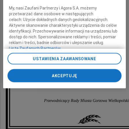
Rodzinie i Bliskim
My, nasi Zaufani Partnerzy i Agora S.A. możemy
przetwarzać dane osobowe w następujących
celach:
Użycie dokładnych danych geolokalizacyjnych.
Aktywne skanowanie charakterystyki urządzenia do celów
składają
identyfikacji. Przechowywanie informacji na urządzeniu lub
dostęp do nich. Spersonalizowane reklamy i treści, pomiar
reklam i treści, badnie odbiorców i ulepszanie usług.
Tadeusz Jędrzejczak
Lista Zaufanych Partnerów
USTAWIENIA ZAAWANSOWANE
Prezydent Miasta Gorzowa Wielkopolskiego
AKCEPTUJĘ
Jerzy Sobolewski
Przewodniczący Rady Miasta Gorzowa Wielkopolsk