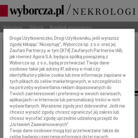
Nekrologi
Odeszli
Poradnik pogrzebowy
Dbamy o Twoją prywatność
Droga Użytkowniczko, Drogi Użytkowniku, jeśli wyrazisz
zgodę klikając "Akceptuję", Wyborcza sp. z o.o. oraz jej
Bernard Woltmann
Zaufani Partnerzy, w tym [
874
] Zaufanych Partnerów IAB,
IMIĘ I NAZWISKO:
jak również Agora S.A. będąca spółką powiązaną z
Wyborcza sp. z o.o., będą przetwarzać Twoje dane
Zielona Góra
osobowe takie jak adresy IP, adresy e-mail czy
REGION:
identyfikatory plików cookie lub inne informacje zapisane w
08.10.2013
DATA EMISJI:
tych plikach do celów marketingowych, w szczególności
na potrzeby wyświetlania reklam dopasowanych do
Twoich zainteresowań i preferencji w swoich serwisach,
aplikacjach i w Internecie lub personalizacji treści w nich
wyświetlanych. Wyrażenie zgody jest dobrowolne. Jeśli nie
Z wielkim żalem
chcesz wyrazić zgody, chcesz ograniczyć jej zakres lub
chcesz wycofać zgodę uprzednio udzieloną przejdź do
żegnamy
„Ustawień Zaawansowanych”.
Twoje dane osobowe mogą być przetwarzane także do
celów badania i mierzenia informacji dotyczących