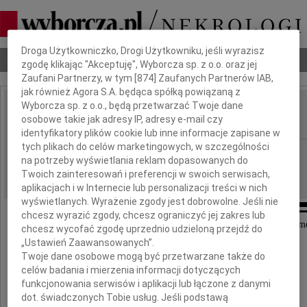
Dbamy o Twoją prywatność
Droga Użytkowniczko, Drogi Użytkowniku, jeśli wyrazisz
Nekrologi
Odeszli
Poradnik pogrzebowy
zgodę klikając "Akceptuję", Wyborcza sp. z o.o. oraz jej
Zaufani Partnerzy, w tym [
874
] Zaufanych Partnerów IAB,
jak również Agora S.A. będąca spółką powiązaną z
Wyborcza sp. z o.o., będą przetwarzać Twoje dane
Józef Wachowski
osobowe takie jak adresy IP, adresy e-mail czy
IMIĘ I NAZWISKO:
identyfikatory plików cookie lub inne informacje zapisane w
tych plikach do celów marketingowych, w szczególności
Częstochowa
REGION:
na potrzeby wyświetlania reklam dopasowanych do
07.10.2013
DATA EMISJI:
Twoich zainteresowań i preferencji w swoich serwisach,
aplikacjach i w Internecie lub personalizacji treści w nich
wyświetlanych. Wyrażenie zgody jest dobrowolne. Jeśli nie
chcesz wyrazić zgody, chcesz ograniczyć jej zakres lub
Z głębokim smutkiem i żalem przyjęliśmy wiadom
chcesz wycofać zgodę uprzednio udzieloną przejdź do
o śmierci naszego Kolegi
„Ustawień Zaawansowanych”.
Twoje dane osobowe mogą być przetwarzane także do
celów badania i mierzenia informacji dotyczących
funkcjonowania serwisów i aplikacji lub łączone z danymi
dot. świadczonych Tobie usług. Jeśli podstawą