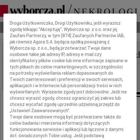
Dbamy o Twoją prywatność
Droga Użytkowniczko, Drogi Użytkowniku, jeśli wyrazisz
Nekrologi
Odeszli
Poradnik pogrzebowy
zgodę klikając "Akceptuję", Wyborcza sp. z o.o. oraz jej
Zaufani Partnerzy, w tym [
874
] Zaufanych Partnerów IAB,
jak również Agora S.A. będąca spółką powiązaną z
Wyborcza sp. z o.o., będą przetwarzać Twoje dane
Alicja Gierczyńska-Nie
osobowe takie jak adresy IP, adresy e-mail czy
IMIĘ I NAZWISKO:
identyfikatory plików cookie lub inne informacje zapisane w
tych plikach do celów marketingowych, w szczególności
Warszawa, cała Polska
REGION:
na potrzeby wyświetlania reklam dopasowanych do
05.10.2013
DATA EMISJI:
Twoich zainteresowań i preferencji w swoich serwisach,
aplikacjach i w Internecie lub personalizacji treści w nich
wyświetlanych. Wyrażenie zgody jest dobrowolne. Jeśli nie
chcesz wyrazić zgody, chcesz ograniczyć jej zakres lub
chcesz wycofać zgodę uprzednio udzieloną przejdź do
W drugą rocznicę śmierci
„Ustawień Zaawansowanych”.
Twoje dane osobowe mogą być przetwarzane także do
celów badania i mierzenia informacji dotyczących
Pani
funkcjonowania serwisów i aplikacji lub łączone z danymi
dot. świadczonych Tobie usług. Jeśli podstawą