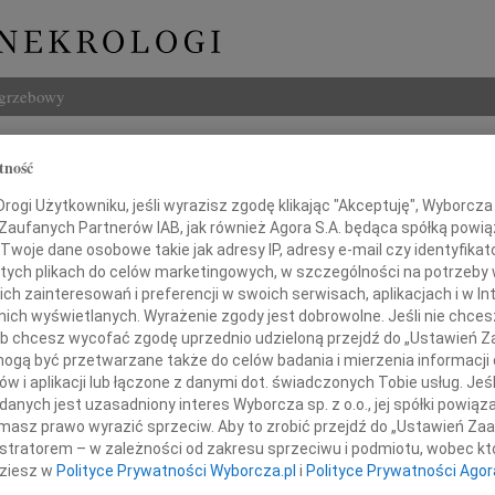
ogrzebowy
Szukaj
tność
ol
Imię i na
ogi Użytkowniku, jeśli wyrazisz zgodę klikając "Akceptuję", Wyborcza sp
 Zaufanych Partnerów IAB, jak również Agora S.A. będąca spółką powi
Twoje dane osobowe takie jak adresy IP, adresy e-mail czy identyfikato
 tych plikach do celów marketingowych, w szczególności na potrzeby 
 zainteresowań i preferencji w swoich serwisach, aplikacjach i w Int
INNE NE
w nich wyświetlanych. Wyrażenie zgody jest dobrowolne. Jeśli nie chce
Andr
 lub chcesz wycofać zgodę uprzednio udzieloną przejdź do „Ustawień
Dnia 
gą być przetwarzane także do celów badania i mierzenia informacji
Felik
w i aplikacji lub łączone z danymi dot. świadczonych Tobie usług. Jeś
Dnia 12 lutego 2010 roku
3 sie
nych jest uzasadniony interes Wyborcza sp. z o.o., jej spółki powiąza
z ukochany Mąż, Ojciec i Dziadek,
Józef
masz prawo wyrazić sprzeciw. Aby to zrobić przejdź do „Ustawień Z
w wieku 76 lat
Z żal
istratorem – w zależności od zakresu sprzeciwu i podmiotu, wobec któ
Wiesł
dziesz w
Polityce Prywatności Wyborcza.pl
i
Polityce Prywatności Agor
20 li