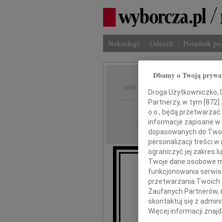
Nekrologi
Odeszli
Poradnik p
Dbamy o Twoją prywa
Jan Br
IMIĘ I NAZWISKO:
Droga Użytkowniczko, Dr
Partnerzy, w tym [
872
]
cała Polska
REGION:
o.o., będą przetwarzać 
informacje zapisane w
16.02.2010
DATA EMISJI:
dopasowanych do Twoich
personalizacji treści 
ograniczyć jej zakres
Twoje dane osobowe mo
funkcjonowania serwisó
przetwarzania Twoich da
zmarł nas
Zaufanych Partnerów, 
skontaktuj się z admin
Więcej informacji znaj