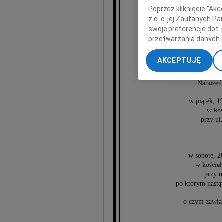
Poprzez kliknięcie "Ak
z o. o. jej Zaufanych 
swoje preferencje dot.
przetwarzania danych 
„Ustawienia zaawansow
AKCEPTUJĘ
My, nasi Zaufani Part
dokładnych danych geol
Nabożeńs
Przechowywanie informa
treści, badnie odbiorcó
w piątek, 1
w koś
przy ul
w sobotę, 2
w koście
przy 
po którym nastą
o czym zawia