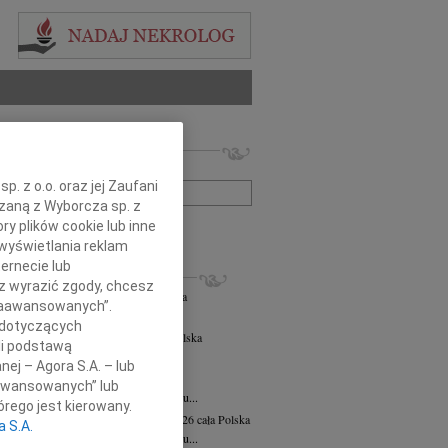
 nekrologów i wspomnień
zwisko lub numer ogłoszenia:
. z o.o. oraz jej Zaufani
ązaną z Wyborcza sp. z
ry plików cookie lub inne
+ szukanie zaawansowane
wyświetlania reklam
ernecie lub
KROLOGI
sz wyrazić zgody, chcesz
zej Morozowski
06.08.2026
cała Polska
 Zaawansowanych”.
4 sierpnia 2026 roku zmarł Andrzej...
 dotyczących
s Sapiński
wiek: 69
06.08.2026
cała Polska
li podstawą
rpnia 2026r. zakończył swoją...
nej – Agora S.A. – lub
a Marciniak
03.08.2026
cała Polska
aawansowanych” lub
em zawiadamiamy, że 26 lipca 2026 roku...
rego jest kierowany.
awa (Sławka) Wierzchowska
31.07.2026
cała Polska
a S.A.
pca 2026 r odeszła z tego świata w wieku...