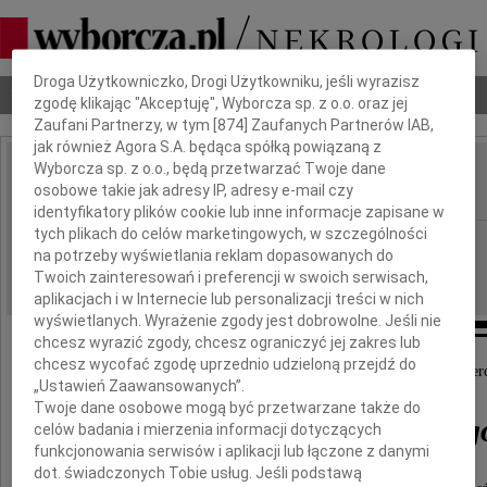
Dbamy o Twoją prywatność
Droga Użytkowniczko, Drogi Użytkowniku, jeśli wyrazisz
Nekrologi
Odeszli
Poradnik pogrzebowy
zgodę klikając "Akceptuję", Wyborcza sp. z o.o. oraz jej
Zaufani Partnerzy, w tym [
874
] Zaufanych Partnerów IAB,
jak również Agora S.A. będąca spółką powiązaną z
Wyborcza sp. z o.o., będą przetwarzać Twoje dane
Henryk Kasprzycki
osobowe takie jak adresy IP, adresy e-mail czy
IMIĘ I NAZWISKO:
identyfikatory plików cookie lub inne informacje zapisane w
tych plikach do celów marketingowych, w szczególności
Bydgoszcz
REGION:
na potrzeby wyświetlania reklam dopasowanych do
03.10.2013
DATA EMISJI:
Twoich zainteresowań i preferencji w swoich serwisach,
aplikacjach i w Internecie lub personalizacji treści w nich
wyświetlanych. Wyrażenie zgody jest dobrowolne. Jeśli nie
chcesz wyrazić zgody, chcesz ograniczyć jej zakres lub
chcesz wycofać zgodę uprzednio udzieloną przejdź do
Z wielkim żalem przyjęliśmy wiadomość o śmier
„Ustawień Zaawansowanych”.
Twoje dane osobowe mogą być przetwarzane także do
Henryka Kasprzyckieg
celów badania i mierzenia informacji dotyczących
funkcjonowania serwisów i aplikacji lub łączone z danymi
dot. świadczonych Tobie usług. Jeśli podstawą