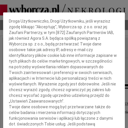
Dbamy o Twoją prywatność
Droga Użytkowniczko, Drogi Użytkowniku, jeśli wyrazisz
Nekrologi
Odeszli
Poradnik pogrzebowy
zgodę klikając "Akceptuję", Wyborcza sp. z o.o. oraz jej
Zaufani Partnerzy, w tym [
872
] Zaufanych Partnerów IAB,
jak również Agora S.A. będąca spółką powiązaną z
Wyborcza sp. z o.o., będą przetwarzać Twoje dane
Krystyna Świerczek
osobowe takie jak adresy IP, adresy e-mail czy
IMIĘ I NAZWISKO:
identyfikatory plików cookie lub inne informacje zapisane w
tych plikach do celów marketingowych, w szczególności
Rzeszów
REGION:
na potrzeby wyświetlania reklam dopasowanych do
13.02.2010
DATA EMISJI:
Twoich zainteresowań i preferencji w swoich serwisach,
aplikacjach i w Internecie lub personalizacji treści w nich
wyświetlanych. Wyrażenie zgody jest dobrowolne. Jeśli nie
chcesz wyrazić zgody, chcesz ograniczyć jej zakres lub
chcesz wycofać zgodę uprzednio udzieloną przejdź do
Z głębokim żalem zawiadamiamy,
„Ustawień Zaawansowanych”.
że w dniu 11 lutego 2010 roku zmarła, przeżywszy 63 
Twoje dane osobowe mogą być przetwarzane także do
nasza najukochańsza Mamusia, Babunia, Siostra i Teś
celów badania i mierzenia informacji dotyczących
funkcjonowania serwisów i aplikacji lub łączone z danymi
dot. świadczonych Tobie usług. Jeśli podstawą