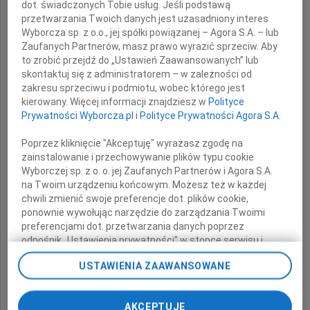
dot. świadczonych Tobie usług. Jeśli podstawą
przetwarzania Twoich danych jest uzasadniony interes
Wyborcza sp. z o.o., jej spółki powiązanej – Agora S.A. – lub
Mamy
Zaufanych Partnerów, masz prawo wyrazić sprzeciw. Aby
to zrobić przejdź do „Ustawień Zaawansowanych” lub
skontaktuj się z administratorem – w zależności od
zakresu sprzeciwu i podmiotu, wobec którego jest
składają
kierowany. Więcej informacji znajdziesz w
Polityce
Prywatności Wyborcza.pl
i
Polityce Prywatności Agora S.A.
koleżanki i koledzy z pracy
Poprzez kliknięcie "Akceptuję" wyrażasz zgodę na
zainstalowanie i przechowywanie plików typu cookie
Wyborczej sp. z o. o. jej Zaufanych Partnerów i Agora S.A.
na Twoim urządzeniu końcowym. Możesz też w każdej
chwili zmienić swoje preferencje dot. plików cookie,
ponownie wywołując narzędzie do zarządzania Twoimi
preferencjami dot. przetwarzania danych poprzez
odnośnik „Ustawienia prywatności” w stopce serwisu i
przechodząc do sekcji „Ustawienia zaawansowane”.
USTAWIENIA ZAAWANSOWANE
Zmiana ustawień plików cookie możliwa jest także za
pomocą ustawień przeglądarki.
AKCEPTUJĘ
My, nasi Zaufani Partnerzy i Agora S.A. możemy