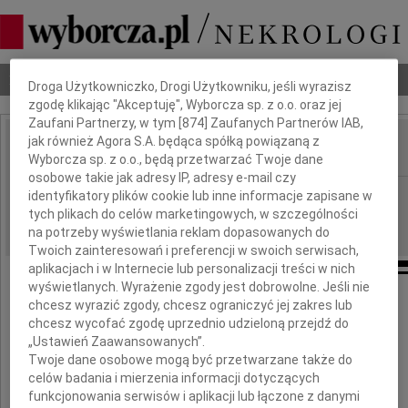
Dbamy o Twoją prywatność
Nekrologi
Odeszli
Poradnik pogrzebowy
Droga Użytkowniczko, Drogi Użytkowniku, jeśli wyrazisz
zgodę klikając "Akceptuję", Wyborcza sp. z o.o. oraz jej
Zaufani Partnerzy, w tym [
874
] Zaufanych Partnerów IAB,
jak również Agora S.A. będąca spółką powiązaną z
Wyborcza sp. z o.o., będą przetwarzać Twoje dane
IMIĘ I NAZWISKO:
osobowe takie jak adresy IP, adresy e-mail czy
cała Polska
identyfikatory plików cookie lub inne informacje zapisane w
REGION:
tych plikach do celów marketingowych, w szczególności
22.06.2009
DATA EMISJI:
na potrzeby wyświetlania reklam dopasowanych do
Twoich zainteresowań i preferencji w swoich serwisach,
aplikacjach i w Internecie lub personalizacji treści w nich
wyświetlanych. Wyrażenie zgody jest dobrowolne. Jeśli nie
chcesz wyrazić zgody, chcesz ograniczyć jej zakres lub
chcesz wycofać zgodę uprzednio udzieloną przejdź do
Annie Fedek
„Ustawień Zaawansowanych”.
Twoje dane osobowe mogą być przetwarzane także do
celów badania i mierzenia informacji dotyczących
wyrazy głębokiego współczucia
funkcjonowania serwisów i aplikacji lub łączone z danymi
z powodu śmierci