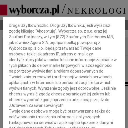
Dbamy o Twoją prywatność
Nekrologi
Odeszli
Poradnik pogrzebowy
Droga Użytkowniczko, Drogi Użytkowniku, jeśli wyrazisz
zgodę klikając "Akceptuję", Wyborcza sp. z o.o. oraz jej
Zaufani Partnerzy, w tym [
872
] Zaufanych Partnerów IAB,
jak również Agora S.A. będąca spółką powiązaną z
Wyborcza sp. z o.o., będą przetwarzać Twoje dane
IMIĘ I NAZWISKO:
osobowe takie jak adresy IP, adresy e-mail czy
identyfikatory plików cookie lub inne informacje zapisane w
Szczecin
REGION:
tych plikach do celów marketingowych, w szczególności
10.09.2013
DATA EMISJI:
na potrzeby wyświetlania reklam dopasowanych do
Twoich zainteresowań i preferencji w swoich serwisach,
aplikacjach i w Internecie lub personalizacji treści w nich
wyświetlanych. Wyrażenie zgody jest dobrowolne. Jeśli nie
chcesz wyrazić zgody, chcesz ograniczyć jej zakres lub
chcesz wycofać zgodę uprzednio udzieloną przejdź do
„Ustawień Zaawansowanych”.
Twoje dane osobowe mogą być przetwarzane także do
celów badania i mierzenia informacji dotyczących
Pani Sędzi
funkcjonowania serwisów i aplikacji lub łączone z danymi