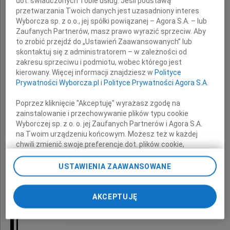
dot. świadczonych Tobie usług. Jeśli podstawą
Sądu Okręgowego w Szczecinie
przetwarzania Twoich danych jest uzasadniony interes
Wyborcza sp. z o.o., jej spółki powiązanej – Agora S.A. – lub
Agnieszce Bobrowskiej
Zaufanych Partnerów, masz prawo wyrazić sprzeciw. Aby
to zrobić przejdź do „Ustawień Zaawansowanych” lub
skontaktuj się z administratorem – w zależności od
zakresu sprzeciwu i podmiotu, wobec którego jest
szczere wyrazy współczucia
kierowany. Więcej informacji znajdziesz w
Polityce
Prywatności Wyborcza.pl
i
Polityce Prywatności Agora S.A.
z powodu śmierci
Poprzez kliknięcie "Akceptuję" wyrażasz zgodę na
Ojca
zainstalowanie i przechowywanie plików typu cookie
Wyborczej sp. z o. o. jej Zaufanych Partnerów i Agora S.A.
na Twoim urządzeniu końcowym. Możesz też w każdej
chwili zmienić swoje preferencje dot. plików cookie,
ponownie wywołując narzędzie do zarządzania Twoimi
składają
preferencjami dot. przetwarzania danych poprzez
USTAWIENIA ZAAWANSOWANE
odnośnik „Ustawienia prywatności” w stopce serwisu i
Sędziowie i pracownicy
przechodząc do sekcji „Ustawienia zaawansowane”.
Zmiana ustawień plików cookie możliwa jest także za
AKCEPTUJĘ
Wydziału IV Karnego Odwoławczego
pomocą ustawień przeglądarki.
Sądu Okręgowego w Szczecinie
My, nasi Zaufani Partnerzy i Agora S.A. możemy