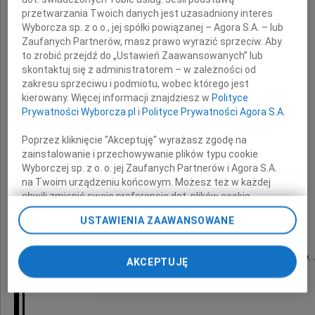
oraz
przetwarzania Twoich danych jest uzasadniony interes
Wyborcza sp. z o.o., jej spółki powiązanej – Agora S.A. – lub
Zaufanych Partnerów, masz prawo wyrazić sprzeciw. Aby
Rodzinie
to zrobić przejdź do „Ustawień Zaawansowanych” lub
skontaktuj się z administratorem – w zależności od
zakresu sprzeciwu i podmiotu, wobec którego jest
kierowany. Więcej informacji znajdziesz w
Polityce
wyrazy szczerego współczucia
Prywatności Wyborcza.pl
i
Polityce Prywatności Agora S.A.
z powodu śmierci
Poprzez kliknięcie "Akceptuję" wyrażasz zgodę na
zainstalowanie i przechowywanie plików typu cookie
Żony
Wyborczej sp. z o. o. jej Zaufanych Partnerów i Agora S.A.
na Twoim urządzeniu końcowym. Możesz też w każdej
chwili zmienić swoje preferencje dot. plików cookie,
ponownie wywołując narzędzie do zarządzania Twoimi
składa
USTAWIENIA ZAAWANSOWANE
preferencjami dot. przetwarzania danych poprzez
odnośnik „Ustawienia prywatności” w stopce serwisu i
przechodząc do sekcji „Ustawienia zaawansowane”.
Zarząd i pracownicy Schüco International Polska Sp. 
AKCEPTUJĘ
Zmiana ustawień plików cookie możliwa jest także za
pomocą ustawień przeglądarki.
My, nasi Zaufani Partnerzy i Agora S.A. możemy