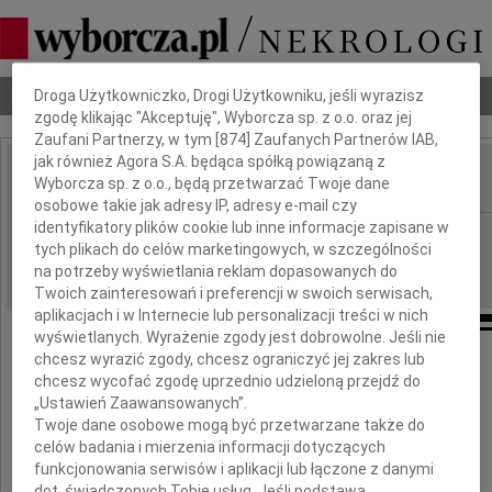
Dbamy o Twoją prywatność
Nekrologi
Odeszli
Poradnik pogrzebowy
Droga Użytkowniczko, Drogi Użytkowniku, jeśli wyrazisz
zgodę klikając "Akceptuję", Wyborcza sp. z o.o. oraz jej
Zaufani Partnerzy, w tym [
874
] Zaufanych Partnerów IAB,
jak również Agora S.A. będąca spółką powiązaną z
Wyborcza sp. z o.o., będą przetwarzać Twoje dane
IMIĘ I NAZWISKO:
osobowe takie jak adresy IP, adresy e-mail czy
identyfikatory plików cookie lub inne informacje zapisane w
Szczecin
REGION:
tych plikach do celów marketingowych, w szczególności
09.09.2013
DATA EMISJI:
na potrzeby wyświetlania reklam dopasowanych do
Twoich zainteresowań i preferencji w swoich serwisach,
aplikacjach i w Internecie lub personalizacji treści w nich
wyświetlanych. Wyrażenie zgody jest dobrowolne. Jeśli nie
chcesz wyrazić zgody, chcesz ograniczyć jej zakres lub
Panu
chcesz wycofać zgodę uprzednio udzieloną przejdź do
„Ustawień Zaawansowanych”.
Twoje dane osobowe mogą być przetwarzane także do
Maurycemu Sałata
celów badania i mierzenia informacji dotyczących
funkcjonowania serwisów i aplikacji lub łączone z danymi
dot. świadczonych Tobie usług. Jeśli podstawą