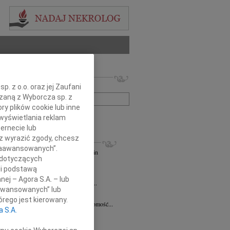
 nekrologów i wspomnień
zwisko lub numer ogłoszenia:
. z o.o. oraz jej Zaufani
ązaną z Wyborcza sp. z
ry plików cookie lub inne
+ szukanie zaawansowane
wyświetlania reklam
ernecie lub
sz wyrazić zgody, chcesz
KROLOGI
 Zaawansowanych”.
andra Szpaczyńska
29.07.2026
Szczecin
 dotyczących
lkim smutkiem i żalem przyjąłem...
li podstawą
7.2026
Szczecin
nej – Agora S.A. – lub
mec. Joannie Martyniuk-Plasze wyrazy...
aawansowanych” lub
rd Ciupak
08.07.2026
Szczecin
rego jest kierowany.
lkim smutkiem i żalem przyjąłem wiadomość...
a S.A.
sław Pietrzak
25.06.2026
Szczecin
lkim smutkiem i żalem przyjąłem...