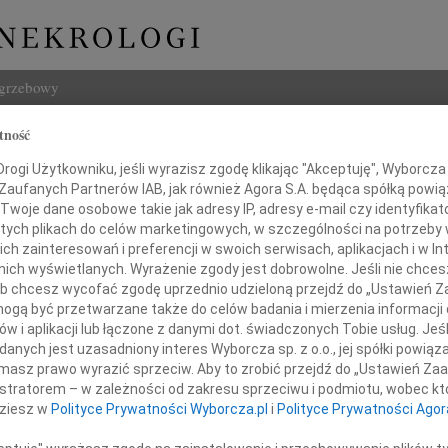
ogrzebowy
tność
Szukaj
Imię i na
ogi Użytkowniku, jeśli wyrazisz zgodę klikając "Akceptuję", Wyborcza sp
 Zaufanych Partnerów IAB, jak również Agora S.A. będąca spółką powi
Twoje dane osobowe takie jak adresy IP, adresy e-mail czy identyfikato
 tych plikach do celów marketingowych, w szczególności na potrzeby 
 zainteresowań i preferencji w swoich serwisach, aplikacjach i w Int
w nich wyświetlanych. Wyrażenie zgody jest dobrowolne. Jeśli nie chce
INNE NE
 lub chcesz wycofać zgodę uprzednio udzieloną przejdź do „Ustawień
Aleks
gą być przetwarzane także do celów badania i mierzenia informacji
Z wie
w i aplikacji lub łączone z danymi dot. świadczonych Tobie usług. Jeś
23.0
zczerego i głębokiego współczucia
nych jest uzasadniony interes Wyborcza sp. z o.o., jej spółki powiąza
Pani 
masz prawo wyrazić sprzeciw. Aby to zrobić przejdź do „Ustawień Z
Edwa
istratorem – w zależności od zakresu sprzeciwu i podmiotu, wobec któ
Pani
Z wie
dziesz w
Polityce Prywatności Wyborcza.pl
i
Polityce Prywatności Agor
Stani
Z wie