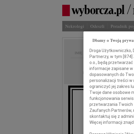
Nekrologi
Odeszli
Poradnik p
Dbamy o Twoją prywa
Droga Użytkowniczko, Dr
IMIĘ I NAZWISKO:
Partnerzy, w tym [
874
]
o.o., będą przetwarzać 
Szczecin
REGION:
informacje zapisane w
30.08.2013
DATA EMISJI:
dopasowanych do Twoich
personalizacji treści 
ograniczyć jej zakres
Twoje dane osobowe mo
funkcjonowania serwisó
Wyrazy s
przetwarzania Twoich da
Zaufanych Partnerów, 
skontaktuj się z admin
Więcej informacji znaj