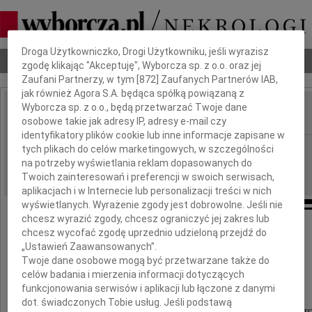
Dbamy o Twoją prywatność
Droga Użytkowniczko, Drogi Użytkowniku, jeśli wyrazisz
Nekrologi
Odeszli
Poradnik pogrzebowy
zgodę klikając "Akceptuję", Wyborcza sp. z o.o. oraz jej
Zaufani Partnerzy, w tym [
872
] Zaufanych Partnerów IAB,
jak również Agora S.A. będąca spółką powiązaną z
Wyborcza sp. z o.o., będą przetwarzać Twoje dane
osobowe takie jak adresy IP, adresy e-mail czy
IMIĘ I NAZWISKO:
identyfikatory plików cookie lub inne informacje zapisane w
Łódź
tych plikach do celów marketingowych, w szczególności
REGION:
na potrzeby wyświetlania reklam dopasowanych do
11.02.2010
DATA EMISJI:
Twoich zainteresowań i preferencji w swoich serwisach,
aplikacjach i w Internecie lub personalizacji treści w nich
wyświetlanych. Wyrażenie zgody jest dobrowolne. Jeśli nie
chcesz wyrazić zgody, chcesz ograniczyć jej zakres lub
Naszej Drogiej Koleżance
chcesz wycofać zgodę uprzednio udzieloną przejdź do
„Ustawień Zaawansowanych”.
Twoje dane osobowe mogą być przetwarzane także do
dr Krystynie Piątkowskiej
celów badania i mierzenia informacji dotyczących
funkcjonowania serwisów i aplikacji lub łączone z danymi
dot. świadczonych Tobie usług. Jeśli podstawą
wyrazy głębokiego współczucia z powodu śmierc