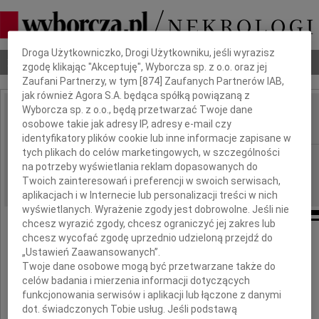
Dbamy o Twoją prywatność
Droga Użytkowniczko, Drogi Użytkowniku, jeśli wyrazisz
Nekrologi
Odeszli
Poradnik pogrzebowy
zgodę klikając "Akceptuję", Wyborcza sp. z o.o. oraz jej
Zaufani Partnerzy, w tym [
874
] Zaufanych Partnerów IAB,
jak również Agora S.A. będąca spółką powiązaną z
Wyborcza sp. z o.o., będą przetwarzać Twoje dane
Halina Szterner
osobowe takie jak adresy IP, adresy e-mail czy
IMIĘ I NAZWISKO:
identyfikatory plików cookie lub inne informacje zapisane w
tych plikach do celów marketingowych, w szczególności
Warszawa
REGION:
na potrzeby wyświetlania reklam dopasowanych do
27.08.2013
DATA EMISJI:
Twoich zainteresowań i preferencji w swoich serwisach,
aplikacjach i w Internecie lub personalizacji treści w nich
wyświetlanych. Wyrażenie zgody jest dobrowolne. Jeśli nie
chcesz wyrazić zgody, chcesz ograniczyć jej zakres lub
chcesz wycofać zgodę uprzednio udzieloną przejdź do
„Ustawień Zaawansowanych”.
10 lat temu odeszła od nas
Twoje dane osobowe mogą być przetwarzane także do
nasza najukochańsza Mama i Babcia
celów badania i mierzenia informacji dotyczących
funkcjonowania serwisów i aplikacji lub łączone z danymi
dot. świadczonych Tobie usług. Jeśli podstawą