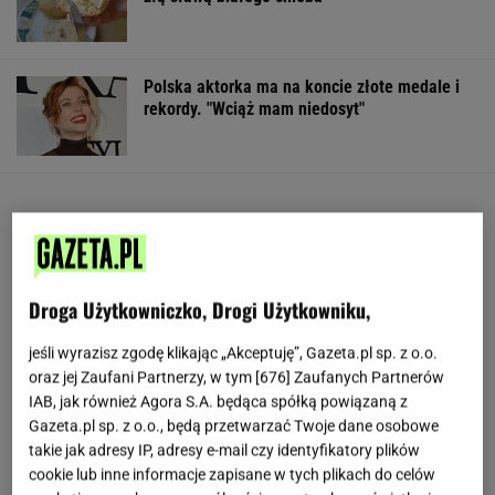
Polska aktorka ma na koncie złote medale i
rekordy. "Wciąż mam niedosyt"
Droga Użytkowniczko, Drogi Użytkowniku,
jeśli wyrazisz zgodę klikając „Akceptuję”, Gazeta.pl sp. z o.o.
oraz jej Zaufani Partnerzy, w tym [
676
] Zaufanych Partnerów
IAB, jak również Agora S.A. będąca spółką powiązaną z
Gazeta.pl sp. z o.o., będą przetwarzać Twoje dane osobowe
takie jak adresy IP, adresy e-mail czy identyfikatory plików
cookie lub inne informacje zapisane w tych plikach do celów