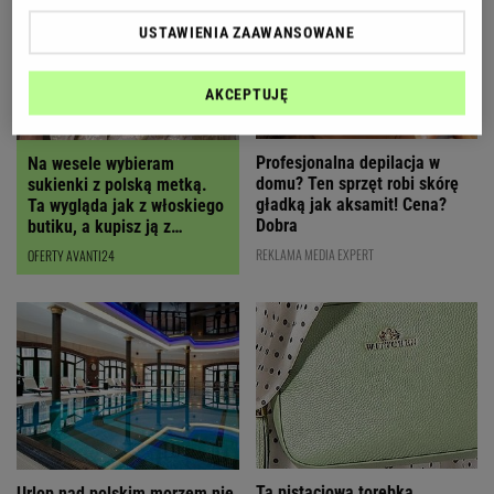
USTAWIENIA ZAAWANSOWANE
AKCEPTUJĘ
Profesjonalna depilacja w
Na wesele wybieram
domu? Ten sprzęt robi skórę
sukienki z polską metką.
gładką jak aksamit! Cena?
Ta wygląda jak z włoskiego
Dobra
butiku, a kupisz ją z
RABATEM
REKLAMA MEDIA EXPERT
OFERTY AVANTI24
Ta pistacjowa torebka
Urlop nad polskim morzem nie