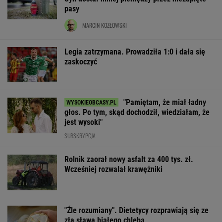
pasy
MARCIN KOZŁOWSKI
Legia zatrzymana. Prowadziła 1:0 i dała się
zaskoczyć
"Pamiętam, że miał ładny
głos. Po tym, skąd dochodził, wiedziałam, że
jest wysoki"
SUBSKRYPCJA
Rolnik zaorał nowy asfalt za 400 tys. zł.
Wcześniej rozwalał krawężniki
"Źle rozumiany". Dietetycy rozprawiają się ze
złą sławą białego chleba