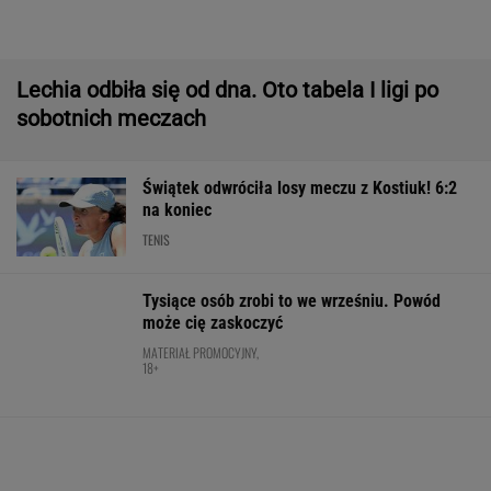
Tysiące osób zrobi to we wrześniu. Powód
może cię zaskoczyć
MATERIAŁ PROMOCYJNY,
18+
Polacy pokochali tego SUV-a premium! Trzeba
przyznać, że Japończycy znają się na rzeczy.