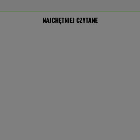
NAJCHĘTNIEJ CZYTANE
"Rak się rozprzestrzenił". Nowe informacje o
stanie zdrowia Joe Bidena