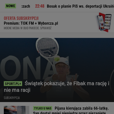
meczach
Bosak o planie PiS ws. deportacji Ukraińców: Absol
NOWE
OFERTA SUBSKRYPCJI
Premium: TOK FM + Wyborcza.pl
MOCNE MEDIA W DUO PAKIECIE. SPRAWDŹ
Świątek pokazuje, że Fibak ma rację i
nie ma racji
SUBSKRYPCJA
Pijana kierująca zabiła 66-latkę.
Syn dostał mniej pieniędzy przez niezapięte