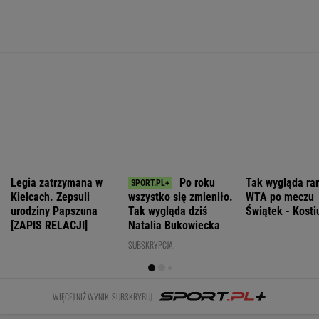
POLITYKA
Bosak o planie
"Rak się
Ukraina
PiS ws.
rozprzestrzenił".
Pijana kierująca
wydała kolejne
deportacji
Nowe
zabiła 66-latkę.
zgody na
Ukraińców:
informacje o
Ubezpieczyciel
ekshumacje
Absolutny
stanie zdrowia
chciał wypłacić
polskich ofiar
populizm
Joe Bidena
mniej
na Wołyniu
WIADOMOŚCI