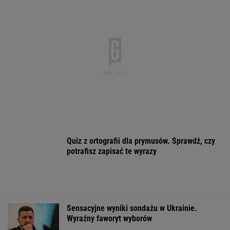
Quiz z ortografii dla prymusów. Sprawdź, czy
potrafisz zapisać te wyrazy
Sensacyjne wyniki sondażu w Ukrainie.
Wyraźny faworyt wyborów
Polka pobiła rekord Guinnessa. Zajęło jej to
15 lat
KSIĄŻKA
Iran. Media: Modżtaba Chamenei jest w stanie
krytycznym