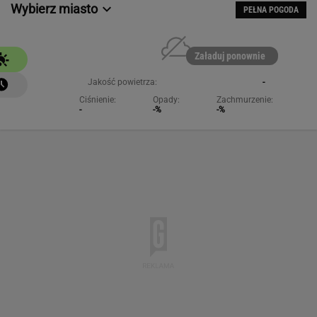
Wybierz miasto
PEŁNA POGODA
Załaduj ponownie
Jakość powietrza:
-
Ciśnienie:
Opady:
Zachmurzenie:
-
-%
-%