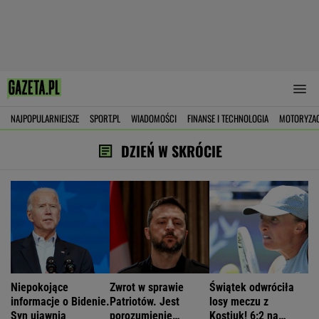
NAJPOPULARNIEJSZE
SPORT.PL
WIADOMOŚCI
FINANSE I TECHNOLOGIA
MOTORYZA
DZIEŃ W SKRÓCIE
Niepokojące
Zwrot w sprawie
Świątek odwróciła
informacje o Bidenie.
Patriotów. Jest
losy meczu z
Syn ujawnia
porozumienie
Kostiuk! 6:2 na