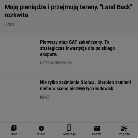
Frankowicze nie muszą czekać
na decyzję sądu. Ważne zmiany w przepisach
SUBSKRYPCJA
Chrupiące skrzydełka w kilka minut i bez
tłuszczu? Ten sprzęt przyrządzi je tak jak
lubisz
REKLAMA CENEO
Starzejąca się Polska uwalnia tysiące lokali.
Co czeka rynek?
Quiz
Wideo
Gazeta.pl
Poczta
Pogoda