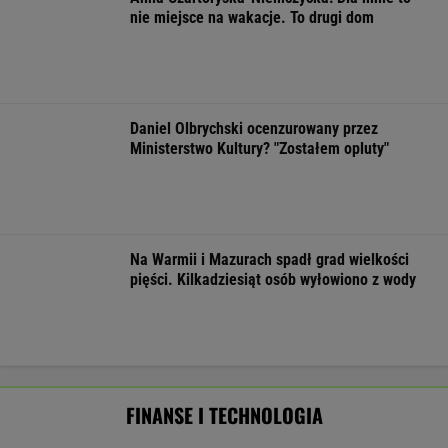
Mają pieniądze i przejmują tereny. "Land Back"
rozkwita
BIZNES