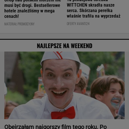
WITTCHEN skradła nasze
musi być drogi. Bestsellerowe
serca. Skórzana perełka
hotele znaleźliśmy w mega
właśnie trafiła na wyprzedaż
cenach!
OFERTY AVANTI24
MATERIAŁ PROMOCYJNY
NAJLEPSZE NA WEEKEND
Obejrzałam najgorszy film tego roku. Po