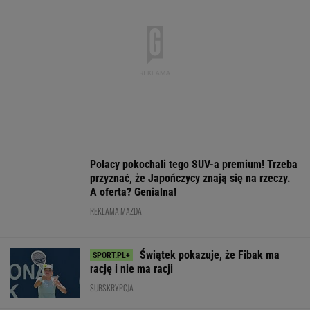
A oferta? Genialna!
REKLAMA MAZDA
Świątek pokazuje, że Fibak ma
rację i nie ma racji
SUBSKRYPCJA
Ależ mecz Świątek w Toronto! Najlepsze
spotkanie Polki w sezonie? [ZAPIS RELACJI]
ALEKSANDER BERNARD
Rozstrzygnęli mecz Igi Świątek z Kostiuk.
Koniec w trzech setach
TENIS
Nie ma wątpliwości, że to nowy król
segmentu. I jeszcze ta oferta - WOW! X3 z
Bawarii robi szał na drogach