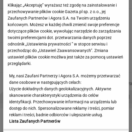
Klikając „Akceptuję” wyrażasz też zgodę na zainstalowanie i
przechowywanie plików cookie Gazeta.pl sp. z o.o., jej
Siedem lat gehenny. "Spłacamy
Zaufanych Partnerów i Agora S.A. na Twoim urządzeniu
kredyty za mieszkania, w których mieszkają
końcowym. Możesz w każdej chwili zmienić swoje preferencje
ludzie dewelopera"
dotyczące plików cookie, wywołując narzędzie do zarządzania
SUBSKRYPCJA
twoimi preferencjami dot. przetwarzania danych poprzez
odnośnik „Ustawienia prywatności ” w stopce serwisu i
"Poznajmy się bliżej". Nawrocka zaprasza
przechodząc do „Ustawień Zaawansowanych”. Zmiana
młode Polki
ustawień plików cookie możliwa jest także za pomocą ustawień
przeglądarki.
My, nasi Zaufani Partnerzy i Agora S.A. możemy przetwarzać
AGNIESZKA
JOANNA
JUSTYNA
MICHAŁ
Autorzy:
dane osobowe w następujących celach:
NIEDZIAŁEK
CHOJNACKA
BRYCZKOWSKA
KIEDROWS
Użycie dokładnych danych geolokalizacyjnych. Aktywne
PROBLEMY POLSKICH SIATKARZY
ZNAK Z '30'
WISŁAWA SZYMBORSKA
skanowanie charakterystyki urządzenia do celów
identyfikacji. Przechowywanie informacji na urządzeniu lub
dostęp do nich. Spersonalizowane reklamy i treści, pomiar
LETNIE OKAZJE
reklam i treści, badnie odbiorców i ulepszanie usług.
Lista Zaufanych Partnerów