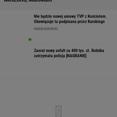
Zwrot w sprawie Patriotów. Jest porozumienie
Ukrainy i USA
IMGW pokazał nową prognozę. Upały wracają
do Polski
16-latek zaatakowany nożem. Zatrzymano
dwóch nastolatków