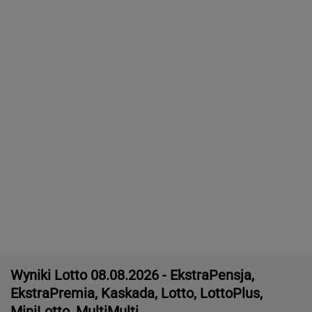
MiniLotto, MultiMulti
Nie będzie nowej umowy TVP z Kościołem.
Obowiązuje ta podpisana przez Kurskiego
MARCIN KOZŁOWSKI
Zaorał nowy asfalt za 400 tys. zł. Rolnika
zatrzymała policja [NAGRANIE]