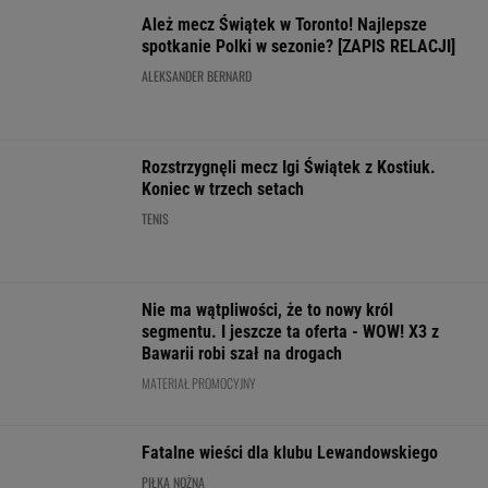
MATERIAŁ PROMOCYJNY
Fatalne wieści dla klubu Lewandowskiego
PIŁKA NOŻNA
Legia zatrzymana w
Po roku
Tak wygląda ra
Kielcach. Zepsuli
wszystko się zmieniło.
WTA po meczu
urodziny Papszuna
Tak wygląda dziś
Świątek - Kosti
[ZAPIS RELACJI]
Natalia Bukowiecka
SUBSKRYPCJA
WIĘCEJ NIŻ WYNIK. SUBSKRYBUJ