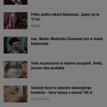
Soda oczyszczona to dopiero początek. Dodaj
jeszcze dwa produkty
Sandały Keen to synonim wakacyjnego
komfortu - teraz tańsze o niemal 100 zł
OFERTY AVANTI24
ZUS dopłaca
Masz pamięć do
Dlaczego warto
Ukraińcom do
imion? Do dwóch
spryskać klucze
emerytur.
sławnych nazwisk
octem? Sztuczk
Konfederacja grzmi,
musisz dopasować
której mało kto
ale zapomina o ważnej
trzecie
rzeczy