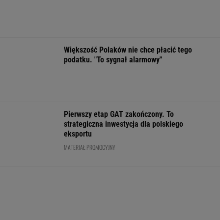
EkstraPensja,
Podlasiu. Żand
Manifestacja w
EkstraPremia,
sprawdza śmigł
Warszawie.
EuroJackpot, Kaskada,
Organizatorzy mają
MiniLotto, MultiMulti
siedem postulatów
WSPÓŁPRACA PŁATNA Z WYBORCZA.PL
ZROZUM, POZNAJ, ODKRYWAJ
SEKCJA Z SUBSKRYPCJĄ
Już na początku urzędowania Mamdani uraził
osoby o wyjątkowej wrażliwości
Anna Czartoryska-Niemczycka: Dla mnie to
nie miejsce na wakacje. To drugi dom