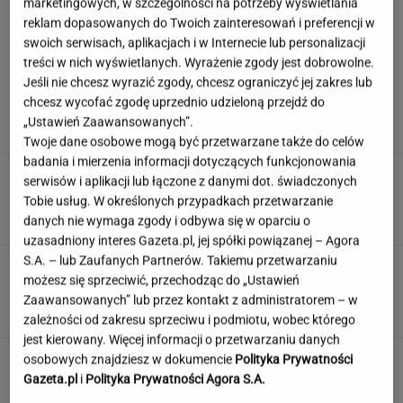
marketingowych, w szczególności na potrzeby wyświetlania
reklam dopasowanych do Twoich zainteresowań i preferencji w
swoich serwisach, aplikacjach i w Internecie lub personalizacji
treści w nich wyświetlanych. Wyrażenie zgody jest dobrowolne.
Hyży dosadnie odpowiedziała hejterom.
Jeśli nie chcesz wyrazić zgody, chcesz ograniczyć jej zakres lub
"Skończyła mi się cierpliwość"
chcesz wycofać zgodę uprzednio udzieloną przejdź do
„Ustawień Zaawansowanych”.
Twoje dane osobowe mogą być przetwarzane także do celów
badania i mierzenia informacji dotyczących funkcjonowania
Weekendowy quiz wyłoni prymusów.
serwisów i aplikacji lub łączone z danymi dot. świadczonych
Większość z was odpada już w 3. pytaniu
Tobie usług. W określonych przypadkach przetwarzanie
danych nie wymaga zgody i odbywa się w oparciu o
uzasadniony interes Gazeta.pl, jej spółki powiązanej – Agora
S.A. – lub Zaufanych Partnerów. Takiemu przetwarzaniu
Englert zakłada, że nie wygra w "TzG". "Myślę,
możesz się sprzeciwić, przechodząc do „Ustawień
że ludzie mnie nie lubią"
Zaawansowanych” lub przez kontakt z administratorem – w
zależności od zakresu sprzeciwu i podmiotu, wobec którego
jest kierowany. Więcej informacji o przetwarzaniu danych
Nie czekaj, aż będzie za późno. To może
osobowych znajdziesz w dokumencie
Polityka Prywatności
oznaczać, że szkoła przestała służyć dziecku
Gazeta.pl
i
Polityka Prywatności Agora S.A.
MATERIAŁ PROMOCYJNY