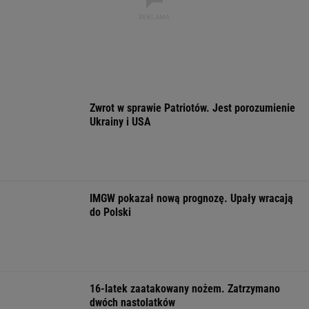
Większość Polaków nie chce płacić tego
podatku. "To sygnał alarmowy"
Pierwszy etap GAT zakończony. To
strategiczna inwestycja dla polskiego
eksportu
MATERIAŁ PROMOCYJNY
Wyniki Lotto
Zerwana linia
07.08.2026 -
energetyczna n