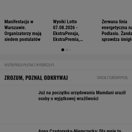
Daniel Olbrychski ocenzurowany przez
Ministerstwo Kultury? "Zostałem opluty"
Na Warmii i Mazurach spadł grad wielkości
pięści. Kilkadziesiąt osób wyłowiono z wody
FINANSE I TECHNOLOGIA