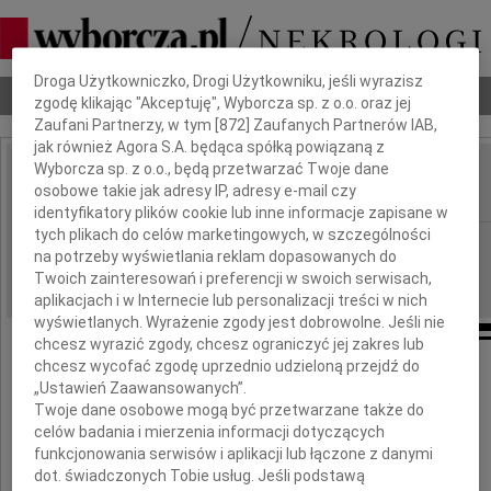
Dbamy o Twoją prywatność
Droga Użytkowniczko, Drogi Użytkowniku, jeśli wyrazisz
Nekrologi
Odeszli
Poradnik pogrzebowy
zgodę klikając "Akceptuję", Wyborcza sp. z o.o. oraz jej
Zaufani Partnerzy, w tym [
872
] Zaufanych Partnerów IAB,
jak również Agora S.A. będąca spółką powiązaną z
Wyborcza sp. z o.o., będą przetwarzać Twoje dane
Bogusław Stachura
osobowe takie jak adresy IP, adresy e-mail czy
IMIĘ I NAZWISKO:
identyfikatory plików cookie lub inne informacje zapisane w
tych plikach do celów marketingowych, w szczególności
Warszawa, cała Polska
REGION:
na potrzeby wyświetlania reklam dopasowanych do
24.08.2013
DATA EMISJI:
Twoich zainteresowań i preferencji w swoich serwisach,
aplikacjach i w Internecie lub personalizacji treści w nich
wyświetlanych. Wyrażenie zgody jest dobrowolne. Jeśli nie
chcesz wyrazić zgody, chcesz ograniczyć jej zakres lub
chcesz wycofać zgodę uprzednio udzieloną przejdź do
„Ustawień Zaawansowanych”.
W dniu 21 sierpnia 2013 roku mija piąta,
Twoje dane osobowe mogą być przetwarzane także do
bolesna dla nas rocznica śmierci
celów badania i mierzenia informacji dotyczących
Ojca i Dziadka
funkcjonowania serwisów i aplikacji lub łączone z danymi
dot. świadczonych Tobie usług. Jeśli podstawą