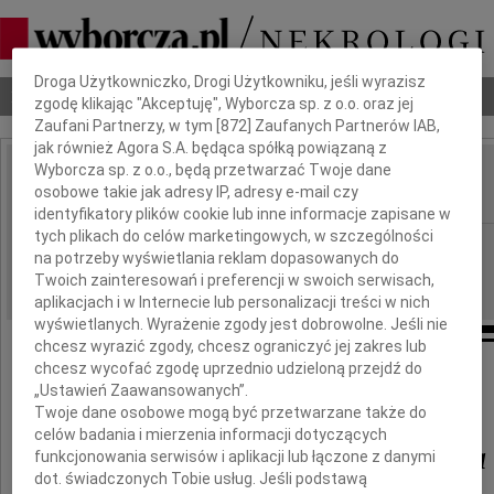
Dbamy o Twoją prywatność
Droga Użytkowniczko, Drogi Użytkowniku, jeśli wyrazisz
Nekrologi
Odeszli
Poradnik pogrzebowy
zgodę klikając "Akceptuję", Wyborcza sp. z o.o. oraz jej
Zaufani Partnerzy, w tym [
872
] Zaufanych Partnerów IAB,
jak również Agora S.A. będąca spółką powiązaną z
Wyborcza sp. z o.o., będą przetwarzać Twoje dane
Jadwiga Szadkowska
osobowe takie jak adresy IP, adresy e-mail czy
IMIĘ I NAZWISKO:
identyfikatory plików cookie lub inne informacje zapisane w
tych plikach do celów marketingowych, w szczególności
Łódź
REGION:
na potrzeby wyświetlania reklam dopasowanych do
11.02.2010
DATA EMISJI:
Twoich zainteresowań i preferencji w swoich serwisach,
aplikacjach i w Internecie lub personalizacji treści w nich
wyświetlanych. Wyrażenie zgody jest dobrowolne. Jeśli nie
chcesz wyrazić zgody, chcesz ograniczyć jej zakres lub
chcesz wycofać zgodę uprzednio udzieloną przejdź do
W dniu 9 lutego 2010 roku w wieku87 lat,
„Ustawień Zaawansowanych”.
odeszła nasza Mama
Twoje dane osobowe mogą być przetwarzane także do
celów badania i mierzenia informacji dotyczących
Jadwiga Szadkowska
funkcjonowania serwisów i aplikacji lub łączone z danymi
dot. świadczonych Tobie usług. Jeśli podstawą