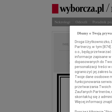
Nekrologi
Odeszli
Poradnik p
Dbamy o Twoją prywa
Anna B
Droga Użytkowniczko, Dr
IMIĘ I NAZWISKO:
Partnerzy, w tym [
874
]
o.o., będą przetwarzać 
Łódź
REGION:
informacje zapisane w
dopasowanych do Twoich
16.08.2013
DATA EMISJI:
personalizacji treści 
ograniczyć jej zakres
Twoje dane osobowe mo
funkcjonowania serwisó
przetwarzania Twoich da
An
Zaufanych Partnerów, 
skontaktuj się z admin
Więcej informacji znaj
odeszła
Poprzez kliknięcie "Ak