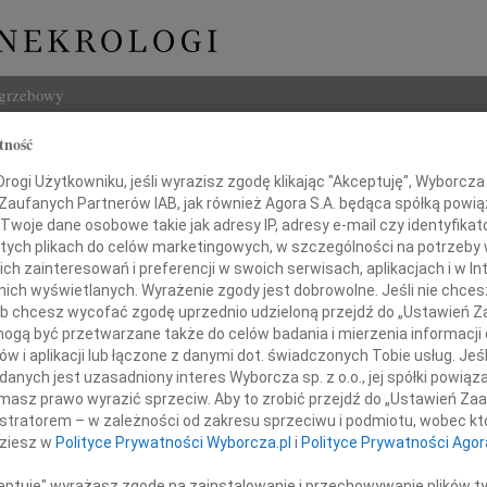
ogrzebowy
tność
Szukaj
łaszczyk
ogi Użytkowniku, jeśli wyrazisz zgodę klikając "Akceptuję", Wyborcza sp
Imię i na
 Zaufanych Partnerów IAB, jak również Agora S.A. będąca spółką powi
Twoje dane osobowe takie jak adresy IP, adresy e-mail czy identyfikato
 tych plikach do celów marketingowych, w szczególności na potrzeby 
 zainteresowań i preferencji w swoich serwisach, aplikacjach i w Int
w nich wyświetlanych. Wyrażenie zgody jest dobrowolne. Jeśli nie chce
INNE NE
 lub chcesz wycofać zgodę uprzednio udzieloną przejdź do „Ustawień
Czesł
gą być przetwarzane także do celów badania i mierzenia informacji
Z głę
w i aplikacji lub łączone z danymi dot. świadczonych Tobie usług. Jeś
Andrz
nych jest uzasadniony interes Wyborcza sp. z o.o., jej spółki powiąza
na Błaszczyk
W dni
masz prawo wyrazić sprzeciw. Aby to zrobić przejdź do „Ustawień Z
Marek
istratorem – w zależności od zakresu sprzeciwu i podmiotu, wobec któ
Z głę
dziesz w
Polityce Prywatności Wyborcza.pl
i
Polityce Prywatności Agor
Barto
 nagle, pozostawiając swe dzieci,
Dzisia
ceptuję" wyrażasz zgodę na zainstalowanie i przechowywanie plików t