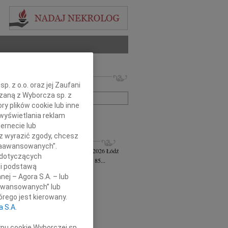
 nekrologów i wspomnień
. z o.o. oraz jej Zaufani
zwisko lub numer ogłoszenia:
ązaną z Wyborcza sp. z
ry plików cookie lub inne
wyświetlania reklam
+ szukanie zaawansowane
ernecie lub
sz wyrazić zgody, chcesz
KROLOGI
 Zaawansowanych”.
awa Jankiewicz-Ferszt
wiek: 85
23.07.2026
Łódź
 dotyczących
bokim żalem zawiadamiam, że w wieku 85...
li podstawą
ej Szereda
14.07.2026
Łódź
nej – Agora S.A. – lub
u 8 lipca 2026 roku odszedł od nas...
aawansowanych” lub
 Styczyński
28.05.2026
Łódź
rego jest kierowany.
bokim smutkiem i żalem przyjęliśmy...
a S.A.
sz Gwizdała
27.05.2026
Łódź
j mija dziesięć lat od dnia, kiedy...
ypu cookie Wyborczej sp.