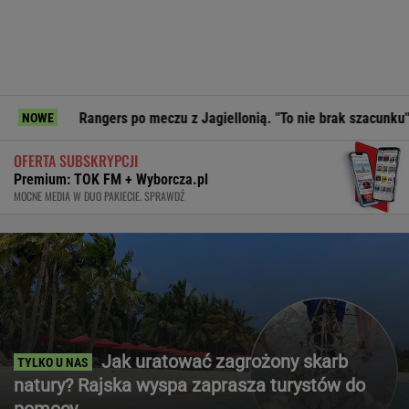
angers po meczu z Jagiellonią. "To nie brak szacunku"
Prez
NOWE
OFERTA SUBSKRYPCJI
Premium: TOK FM + Wyborcza.pl
MOCNE MEDIA W DUO PAKIECIE. SPRAWDŹ
Jak uratować zagrożony skarb
natury? Rajska wyspa zaprasza turystów do
pomocy