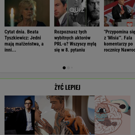
Cytat dnia. Beata
Rozpoznasz tych
"Przypomina si
Tyszkiewicz: Jedni
wybitnych aktorów
z 'Misia'". Fala
mają małżeństwa, a
PRL-u? Wszyscy mylą
komentarzy po
inni...
się w 8. pytaniu
rocznicy Nawro
ŻYĆ LEPIEJ