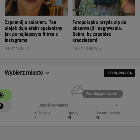
Fotopułapka przyda się do
Zapomnij o solarium. Ten
obserwacji i nagrywania.
olejek daje efekt opalenizny
Dobra, by zapobiec
jak po najlepszym filtrze z
kradzieżom!
Instagrama
OFERTY CZTERY KĄTY
OFERTY AVANTI24
Wybierz miasto
PEŁNA POGODA
Załaduj ponownie
Jakość powietrza:
-
Ciśnienie:
Opady:
Zachmurzenie:
-
-%
-%