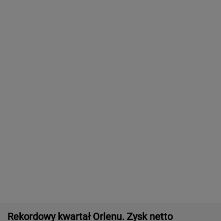
Rekordowy kwartał Orlenu. Zysk netto
wystrzelił, a stacje za granicą ratują marże
BIZNES
Zmiany w 500 plus dla seniora. W 2027 r.
więcej osób ma dostać pieniądze
BIZNES