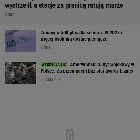
Amerykański audyt wojskowy w
Polsce. Za przeglądem baz stoi twardy biznes
SUBSKRYPCJA
Robot koszący to prawdziwa rewolucja! Sam