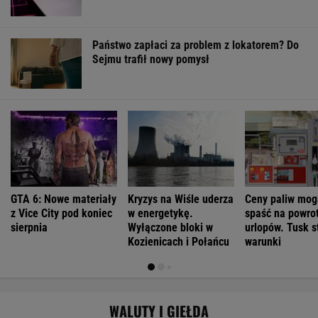
GTA 6: Nowe materiały
Kryzys na Wiśle uderza
Ceny paliw mog
z Vice City pod koniec
w energetykę.
spaść na powrot
sierpnia
Wyłączone bloki w
urlopów. Tusk s
Kozienicach i Połańcu
warunki
WALUTY I GIEŁDA
EUR
USD
CHF
GBP
WIG
4,3038
3,7355
4,5964
5,0249
152 152,63
0,04%
0,04%
0,02%
0,03%
0,71%
SPRAWDŹ NOTOWANIA
Notowania dostarcza VIA24ONLINE