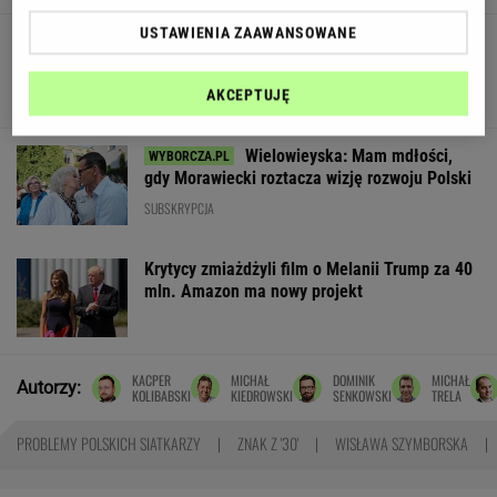
USTAWIENIA ZAAWANSOWANE
Skandynawski przepis na zdrowie? Sezonowe
produkty, prostota i smak bez kompromisów
MATERIAŁ PROMOCYJNY
AKCEPTUJĘ
Wielowieyska: Mam mdłości,
gdy Morawiecki roztacza wizję rozwoju Polski
SUBSKRYPCJA
Krytycy zmiażdżyli film o Melanii Trump za 40
mln. Amazon ma nowy projekt
KACPER
MICHAŁ
DOMINIK
MICHAŁ
Autorzy:
KOLIBABSKI
KIEDROWSKI
SENKOWSKI
TRELA
PROBLEMY POLSKICH SIATKARZY
ZNAK Z '30'
WISŁAWA SZYMBORSKA