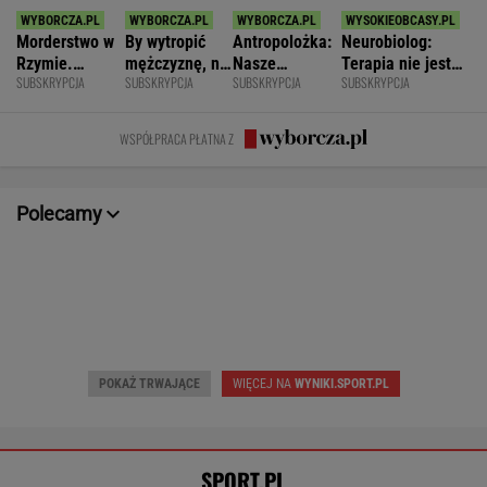
Morderstwo w
By wytropić
Antropolożka:
Neurobiolog:
Rzymie.
mężczyznę, nie
Nasze
Terapia nie jest
SUBSKRYPCJA
SUBSKRYPCJA
SUBSKRYPCJA
SUBSKRYPCJA
Dlaczego
musi nawet
społeczeństwo
konieczna. Mózg
synowie
wstawać z
nie lubi dzieci
jest podatny na
zniszczyli
krzesła.
zmianę
WSPÓŁPRACA PŁATNA Z
swoje życia?
Polecamy
POKAŻ TRWAJĄCE
WIĘCEJ NA
WYNIKI.SPORT.PL
SPORT.PL