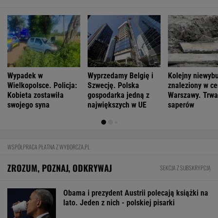
Wypadek w
Wyprzedamy Belgię i
Kolejny niewyb
Wielkopolsce. Policja:
Szwecję. Polska
znaleziony w c
Kobieta zostawiła
gospodarka jedną z
Warszawy. Trwa
swojego syna
największych w UE
saperów
WSPÓŁPRACA PŁATNA Z WYBORCZA.PL
ZROZUM, POZNAJ, ODKRYWAJ
SEKCJA Z SUBSKRYPCJĄ
Obama i prezydent Austrii polecają książki na
lato. Jeden z nich - polskiej pisarki