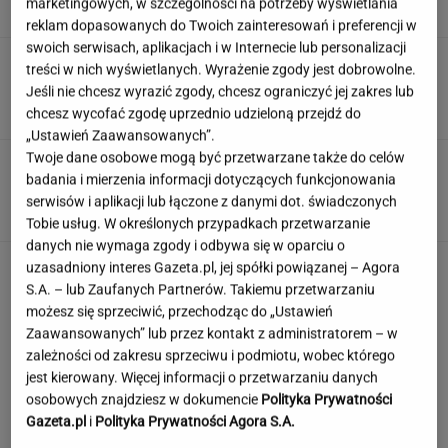
marketingowych, w szczególności na potrzeby wyświetlania
reklam dopasowanych do Twoich zainteresowań i preferencji w
swoich serwisach, aplikacjach i w Internecie lub personalizacji
Muzułmanin i narodowiec. Kim jest raper,
treści w nich wyświetlanych. Wyrażenie zgody jest dobrowolne.
który wystąpił przed Nawrockim?
Jeśli nie chcesz wyrazić zgody, chcesz ograniczyć jej zakres lub
chcesz wycofać zgodę uprzednio udzieloną przejdź do
„Ustawień Zaawansowanych”.
Twoje dane osobowe mogą być przetwarzane także do celów
Rekord padł w niewielkim stawie. Taki okaz
badania i mierzenia informacji dotyczących funkcjonowania
trafia się bardzo rzadko
serwisów i aplikacji lub łączone z danymi dot. świadczonych
Tobie usług. W określonych przypadkach przetwarzanie
danych nie wymaga zgody i odbywa się w oparciu o
uzasadniony interes Gazeta.pl, jej spółki powiązanej – Agora
S.A. – lub Zaufanych Partnerów. Takiemu przetwarzaniu
możesz się sprzeciwić, przechodząc do „Ustawień
Zaawansowanych” lub przez kontakt z administratorem – w
zależności od zakresu sprzeciwu i podmiotu, wobec którego
jest kierowany. Więcej informacji o przetwarzaniu danych
osobowych znajdziesz w dokumencie
Polityka Prywatności
Gazeta.pl
i
Polityka Prywatności Agora S.A.