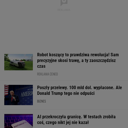
precyzyjne skosi trawę, a ty zaoszczędzisz
czas
REKLAMA CENEO
Poszły przelewy. 100 mld dol. wypłacone. Ale
Donald Trump tego nie odpuści
BIZNES
AI przekroczyła granicę. W testach zrobiła
coś, czego nikt jej nie kazał
Państwo zapłaci za problem z lokatorem? Do
Sejmu trafił nowy pomysł