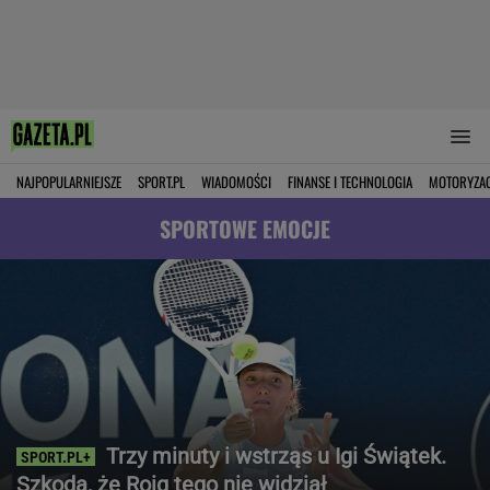
NAJPOPULARNIEJSZE
SPORT.PL
WIADOMOŚCI
FINANSE I TECHNOLOGIA
MOTORYZA
SPORTOWE EMOCJE
Trzy minuty i wstrząs u Igi Świątek.
Szkoda, że Roig tego nie widział