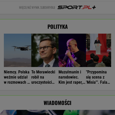
WIĘCEJ NIŻ WYNIK. SUBSKRYBUJ
POLITYKA
Niemcy. Polska
To Morawiecki
Muzułmanin i
"Przypomina
weźmie udział
robił na
narodowiec.
się scena z
w rozmowach o
uroczystości
Kim jest raper,
'Misia'". Fala
zagrożeniach
Nawrockiego.
który wystąpił
komentarzy po
Jest nagranie.
przed
rocznicy
"Skandal"
Nawrockim?
Nawrockiego
WIADOMOŚCI