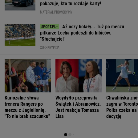
pokazuje, kto tu rozdaje karty!
MATERIAŁ PROMOCYJNY
Aż oczy bolały... Tuż po meczu
piłkarze Lecha podeszli do kibiców.
"Słuchajcie!"
SUBSKRYPCJA
Kuriozalne słowa
Woydyłło przeprosiła
Chwalińska zn
trenera Rangers po
Świątek i Abramowicz.
zagra w Toront
meczu z Jagiellonią.
Jest reakcja Tomasza
Polka czeka na
"To nie brak szacunku"
Lisa
decyzję