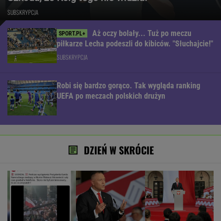
SUBSKRYPCJA
Aż oczy bolały... Tuż po meczu
piłkarze Lecha podeszli do kibiców. "Słuchajcie!"
SUBSKRYPCJA
Robi się bardzo gorąco. Tak wygląda ranking
UEFA po meczach polskich drużyn
DZIEŃ W SKRÓCIE