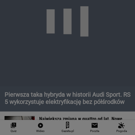
Największa zmiana w quattro od lat. Nowe
Audi RS 5 rozdziela moment w zupełnie nowy
sposób
Moc to tylko początek. Największym
osiągnięciem nowego Audi RS 5 może być
prowadzenie
Czy rasowy model RS może być hybrydą plug-
in? Nowe RS 5 odpowiada jednoznacznie
MOTORYZACJA
Quiz
Wideo
Gazeta.pl
Poczta
Pogoda