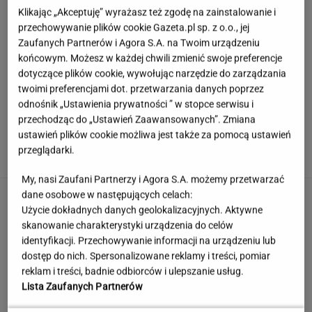
Klikając „Akceptuję” wyrażasz też zgodę na zainstalowanie i
przechowywanie plików cookie Gazeta.pl sp. z o.o., jej
Zaufanych Partnerów i Agora S.A. na Twoim urządzeniu
końcowym. Możesz w każdej chwili zmienić swoje preferencje
dotyczące plików cookie, wywołując narzędzie do zarządzania
twoimi preferencjami dot. przetwarzania danych poprzez
odnośnik „Ustawienia prywatności ” w stopce serwisu i
przechodząc do „Ustawień Zaawansowanych”. Zmiana
Europejski Bank Centralny miażdży pomysł
ustawień plików cookie możliwa jest także za pomocą ustawień
Nawrockiego i Glapińskiego
przeglądarki.
My, nasi Zaufani Partnerzy i Agora S.A. możemy przetwarzać
dane osobowe w następujących celach:
Nie dostała się do liceum mimo
świetnych wyników. Kuratorium wyjaśnia
Użycie dokładnych danych geolokalizacyjnych. Aktywne
skanowanie charakterystyki urządzenia do celów
KLAUDIA KIERZKOWSKA
identyfikacji. Przechowywanie informacji na urządzeniu lub
dostęp do nich. Spersonalizowane reklamy i treści, pomiar
Te polskie przysłowia powinien znać każdy.
reklam i treści, badnie odbiorców i ulepszanie usług.
Na komplet stać nielicznych
Lista Zaufanych Partnerów