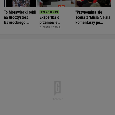
To Morawiecki robił
"Przypomina się
na uroczystości
Ekspertka o
scena z 'Misia'". Fala
Nawrockiego.
przemowie
komentarzy po
ZUZANNA KWASEK
Posłanka PiS:
Nawrockiego.
rocznicy
Skandal
"Błyskotliwie nie
Nawrockiego
jest"