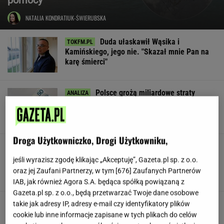
NATALIA KONDRATIUK-ŚWIERUBSKA
Duda ułaskawił Wąsika i
Kamińskiego, jego nie. "Skazał mnie Pan na
karę śmierci"
Polsce grożą miliardowe straty
rocznie. Są wyliczenia
LESZEK KOSTRZEWSKI
Droga Użytkowniczko, Drogi Użytkowniku,
Pracownicy branży IT śmieją się
przez łzy. Zwolnienia w łódzkiej siedzibie
jeśli wyrazisz zgodę klikając „Akceptuję”, Gazeta.pl sp. z o.o.
wielkiej firmy
oraz jej Zaufani Partnerzy, w tym [
676
] Zaufanych Partnerów
SUBSKRYPCJA
IAB, jak również Agora S.A. będąca spółką powiązaną z
Gazeta.pl sp. z o.o., będą przetwarzać Twoje dane osobowe
Urzędnicy pukają do domów. Chcą paragonów
takie jak adresy IP, adresy e-mail czy identyfikatory plików
cookie lub inne informacje zapisane w tych plikach do celów
MATERIAŁ PROMOCYJNY