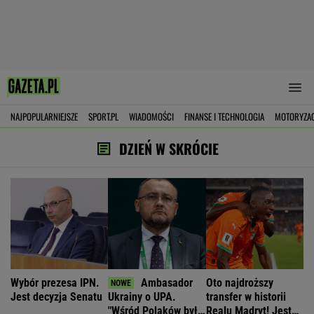
NAJPOPULARNIEJSZE
SPORT.PL
WIADOMOŚCI
FINANSE I TECHNOLOGIA
MOTORYZA
DZIEŃ W SKRÓCIE
Wybór prezesa IPN.
Ambasador
Oto najdroższy
Jest decyzja Senatu
Ukrainy o UPA.
transfer w historii
"Wśród Polaków było
Realu Madryt! Jest