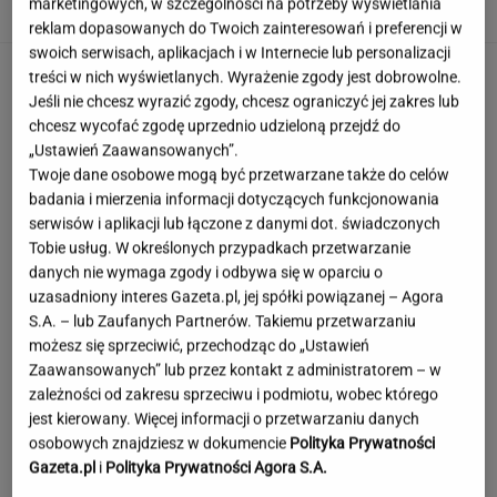
marketingowych, w szczególności na potrzeby wyświetlania
reklam dopasowanych do Twoich zainteresowań i preferencji w
swoich serwisach, aplikacjach i w Internecie lub personalizacji
treści w nich wyświetlanych. Wyrażenie zgody jest dobrowolne.
Jeśli nie chcesz wyrazić zgody, chcesz ograniczyć jej zakres lub
chcesz wycofać zgodę uprzednio udzieloną przejdź do
„Ustawień Zaawansowanych”.
Twoje dane osobowe mogą być przetwarzane także do celów
badania i mierzenia informacji dotyczących funkcjonowania
serwisów i aplikacji lub łączone z danymi dot. świadczonych
Tobie usług. W określonych przypadkach przetwarzanie
danych nie wymaga zgody i odbywa się w oparciu o
uzasadniony interes Gazeta.pl, jej spółki powiązanej – Agora
S.A. – lub Zaufanych Partnerów. Takiemu przetwarzaniu
możesz się sprzeciwić, przechodząc do „Ustawień
Zaawansowanych” lub przez kontakt z administratorem – w
zależności od zakresu sprzeciwu i podmiotu, wobec którego
jest kierowany. Więcej informacji o przetwarzaniu danych
osobowych znajdziesz w dokumencie
Polityka Prywatności
Gazeta.pl
i
Polityka Prywatności Agora S.A.
Damięcka nie przeszła obojętnie obok kwestii
upałów. "Zasłużyliście"