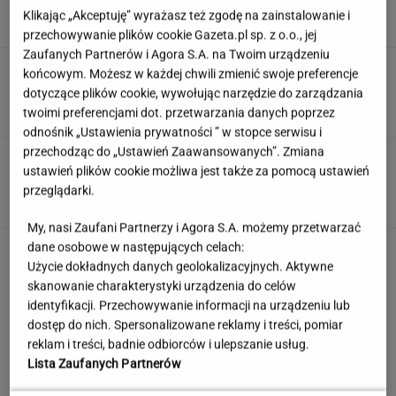
Klikając „Akceptuję” wyrażasz też zgodę na zainstalowanie i
przechowywanie plików cookie Gazeta.pl sp. z o.o., jej
Zaufanych Partnerów i Agora S.A. na Twoim urządzeniu
Po tym programie zajrzałam do
końcowym. Możesz w każdej chwili zmienić swoje preferencje
piwnicy. Znalazłam skarby warte krocie
dotyczące plików cookie, wywołując narzędzie do zarządzania
ANNA GOWOREK
twoimi preferencjami dot. przetwarzania danych poprzez
odnośnik „Ustawienia prywatności ” w stopce serwisu i
przechodząc do „Ustawień Zaawansowanych”. Zmiana
Quiz językowy: Większość Polaków niestety
ustawień plików cookie możliwa jest także za pomocą ustawień
myli te słowa. A ty?
przeglądarki.
My, nasi Zaufani Partnerzy i Agora S.A. możemy przetwarzać
dane osobowe w następujących celach:
Skłodowska na banknocie?
Zadecydowała interwencja polskiego ministra
Użycie dokładnych danych geolokalizacyjnych. Aktywne
skanowanie charakterystyki urządzenia do celów
SUBSKRYPCJA
identyfikacji. Przechowywanie informacji na urządzeniu lub
dostęp do nich. Spersonalizowane reklamy i treści, pomiar
Kulisy zmian w "halo tu polsat".
reklam i treści, badnie odbiorców i ulepszanie usług.
"Cichopek źle wypadła w badaniach"
Lista Zaufanych Partnerów