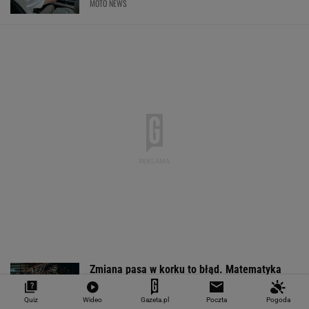
MOTO NEWS
Zmiana pasa w korku to błąd. Matematyka
wyjaśnia dlaczego
MOTO NEWS
Quiz
Wideo
Gazeta.pl
Poczta
Pogoda