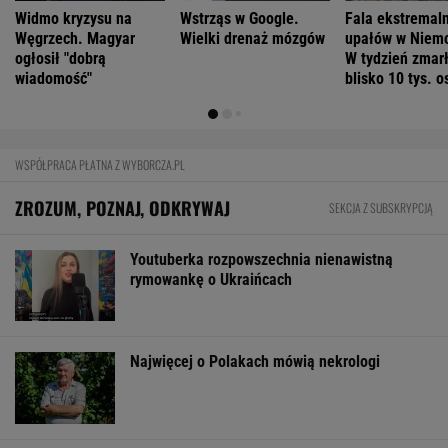
Widmo kryzysu na
Wstrząs w Google.
Fala ekstremal
Węgrzech. Magyar
Wielki drenaż mózgów
upałów w Niem
ogłosił "dobrą
W tydzień zmar
wiadomość"
blisko 10 tys. o
WSPÓŁPRACA PŁATNA Z WYBORCZA.PL
ZROZUM, POZNAJ, ODKRYWAJ
SEKCJA Z SUBSKRYPCJĄ
Youtuberka rozpowszechnia nienawistną
rymowankę o Ukraińcach
Najwięcej o Polakach mówią nekrologi