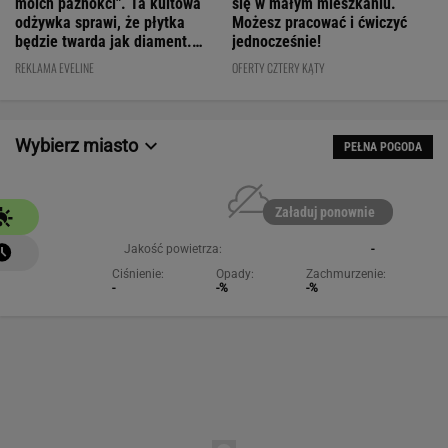
moich paznokci". Ta kultowa
się w małym mieszkaniu.
odżywka sprawi, że płytka
Możesz pracować i ćwiczyć
będzie twarda jak diament.
jednocześnie!
Cena? WOW!
REKLAMA EVELINE
OFERTY CZTERY KĄTY
Wybierz miasto
PEŁNA POGODA
Załaduj ponownie
Jakość powietrza:
-
Ciśnienie:
Opady:
Zachmurzenie:
-
-%
-%