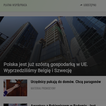
PŁATNA WSPÓŁPRACA
UDOSTĘPNIJ
Polska jest już szóstą gospodarką w UE.
Wyprzedziliśmy Belgię i Szwecję
Urzędnicy pukają do domów. Chcą paragonów
MATERIAŁ PROMOCYJNY
Awantura z Bąkiewiczem w Radomiu. Jest