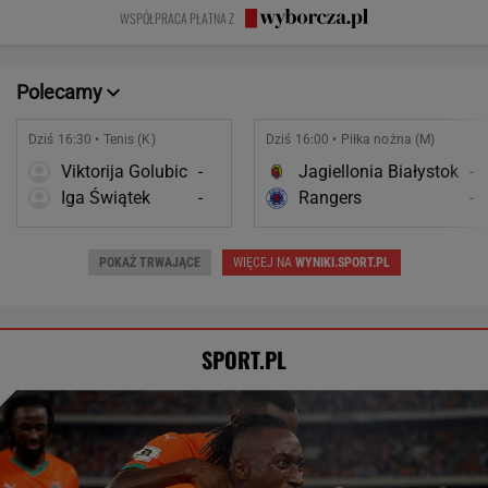
zmianę
krzesła.
zniszczyli
WSPÓŁPRACA PŁATNA Z
swoje życia?
Polecamy
Dziś 16:30 • Tenis (K)
Dziś 16:00 • Piłka nożna (M)
Viktorija Golubic
-
Jagiellonia Białystok
-
Iga Świątek
-
Rangers
-
POKAŻ TRWAJĄCE
WIĘCEJ NA
WYNIKI.SPORT.PL
SPORT.PL