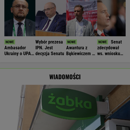
Wybór prezesa
Senat
Ambasador
IPN. Jest
Awantura z
zdecydował
Ukrainy o UPA.
decyzja Senatu
Bąkiewiczem w
ws. wniosku
"Wśród Polaków
Radomiu. Jest
Nawrockiego o
było dużo
ruch
referendum
zbrodniczych
prokuratury
klimatyczne
WIADOMOŚCI
aktów"