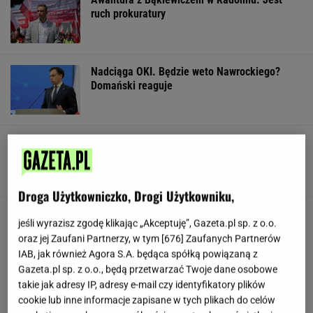
ruch prokuratury
Nadciąga OKI. Będzie weto Nawrockiego?
Domański reaguje
Kaczyński teraz ma już maślarzy
na tacy. Stało się to, do czego dążyli
SUBSKRYPCJA
Droga Użytkowniczko, Drogi Użytkowniku,
Trump "uratował" dziecko i wypalił: Nie chcę,
jeśli wyrazisz zgodę klikając „Akceptuję”, Gazeta.pl sp. z o.o.
żeby był Bidenem
oraz jej Zaufani Partnerzy, w tym [
676
] Zaufanych Partnerów
IAB, jak również Agora S.A. będąca spółką powiązaną z
Gazeta.pl sp. z o.o., będą przetwarzać Twoje dane osobowe
takie jak adresy IP, adresy e-mail czy identyfikatory plików
Jak uniknąć korków? Matematycy wskazali
trzy proste zasady
cookie lub inne informacje zapisane w tych plikach do celów