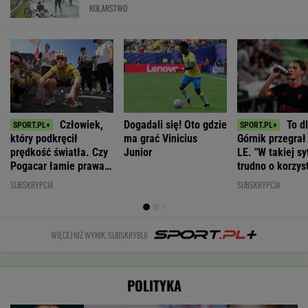
KOLARSTWO
Człowiek,
Dogadali się! Oto gdzie
To d
który podkręcił
ma grać Vinicius
Górnik przegrał 
prędkość światła. Czy
Junior
LE. "W takiej sy
Pogacar łamie prawa
trudno o korzys
biologii?
rezultat"
SUBSKRYPCJA
SUBSKRYPCJA
WIĘCEJ NIŻ WYNIK. SUBSKRYBUJ
POLITYKA