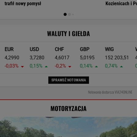
trafił nowy pomysł
Kozienicach i P
WALUTY I GIEŁDA
EUR
USD
CHF
GBP
WIG
4,2990
3,7280
4,6017
5,0195
152 203,51
-0,03%
0,15%
-0,2%
0,14%
0,74%
SPRAWDŹ NOTOWANIA
Notowania dostarcza VIA24ONLINE
MOTORYZACJA