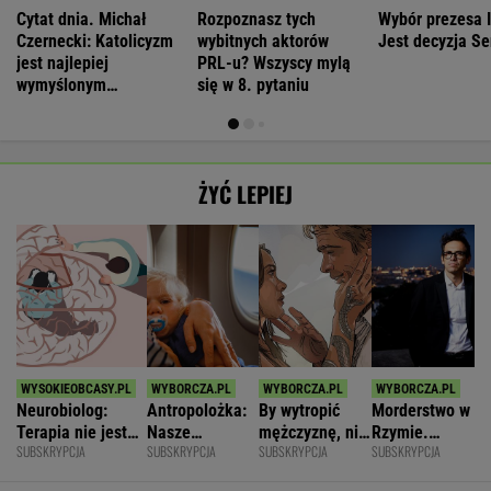
Cytat dnia. Michał
Rozpoznasz tych
Wybór prezesa 
Czernecki: Katolicyzm
wybitnych aktorów
Jest decyzja S
jest najlepiej
PRL-u? Wszyscy mylą
wymyślonym
się w 8. pytaniu
interesem...
ŻYĆ LEPIEJ
Neurobiolog:
Antropolożka:
By wytropić
Morderstwo w
Terapia nie jest
Nasze
mężczyznę, nie
Rzymie.
SUBSKRYPCJA
SUBSKRYPCJA
SUBSKRYPCJA
SUBSKRYPCJA
konieczna. Mózg
społeczeństwo
musi nawet
Dlaczego
jest podatny na
nie lubi dzieci
wstawać z
synowie