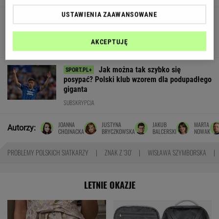
USTAWIENIA ZAAWANSOWANE
Tragiczna śmierci Łukasza Litewki. Kierowca
pierwszy raz zabrał głos
AKCEPTUJĘ
Jak można tak szybko się
posypać? Polski klub wzorem dla podupadłego
giganta
SUBSKRYPCJA
JOANNA
JUSTYNA
JAKUB
MARTA
Autorzy:
CHOJNACKA
BRYCZKOWSKA
BALCERSKI
NOWAK
PROBLEMY POLSKICH SIATKARZY
ZNAK Z '30'
WISŁAWA SZYMBORSKA
LETNIE OKAZJE