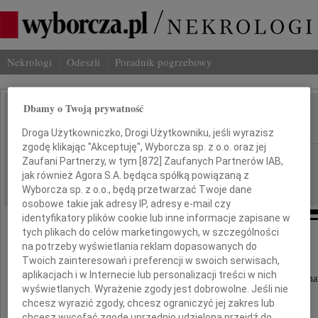
Nekrologi
Odeszli
Poradnik pogrzebowy
Dbamy o Twoją prywatność
Marian Cieślak
IMIĘ I NAZWISKO:
Droga Użytkowniczko, Drogi Użytkowniku, jeśli wyrazisz
zgodę klikając "Akceptuję", Wyborcza sp. z o.o. oraz jej
Gdańsk
REGION:
Zaufani Partnerzy, w tym [
872
] Zaufanych Partnerów IAB,
jak również Agora S.A. będąca spółką powiązaną z
10.02.2010
DATA EMISJI:
Wyborcza sp. z o.o., będą przetwarzać Twoje dane
osobowe takie jak adresy IP, adresy e-mail czy
identyfikatory plików cookie lub inne informacje zapisane w
tych plikach do celów marketingowych, w szczególności
na potrzeby wyświetlania reklam dopasowanych do
Z głębokim żalem zawiadamiamy,
Twoich zainteresowań i preferencji w swoich serwisach,
aplikacjach i w Internecie lub personalizacji treści w nich
że w dniu 6 lutego 2010 roku w wieku 89 lat zma
wyświetlanych. Wyrażenie zgody jest dobrowolne. Jeśli nie
chcesz wyrazić zgody, chcesz ograniczyć jej zakres lub
chcesz wycofać zgodę uprzednio udzieloną przejdź do