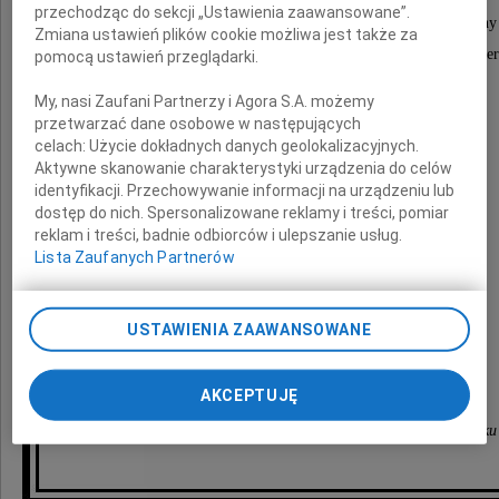
przechodząc do sekcji „Ustawienia zaawansowane”.
W naszej pamięci pozostanie jako uznany autorytet, cenion
Zmiana ustawień plików cookie możliwa jest także za
a jednocześnie Człowiek skromny, prawy, życzliwy i se
pomocą ustawień przeglądarki.
My, nasi Zaufani Partnerzy i Agora S.A. możemy
Żegnając Pana Profesora,
przetwarzać dane osobowe w następujących
serdeczne wyrazy współczucia
celach:
Użycie dokładnych danych geolokalizacyjnych.
Aktywne skanowanie charakterystyki urządzenia do celów
identyfikacji. Przechowywanie informacji na urządzeniu lub
Rodzinie i Bliskim Zmarłego
dostęp do nich. Spersonalizowane reklamy i treści, pomiar
reklam i treści, badnie odbiorców i ulepszanie usług.
Lista Zaufanych Partnerów
składają
USTAWIENIA ZAAWANSOWANE
Rektor i Senat,
Dziekan i Rada Wydziału Administracji
AKCEPTUJĘ
oraz społeczność akademicka
Szkoły Wyższej im. Pawła Włodkowica w Płocku