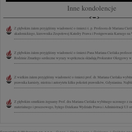
Inne kondolencje
Z głębokim żalem przyjęliśmy wiadomość o śmierci ś. p. Profesora dr Mariana Cieśl
akademickiego, kierownika Zespołowej Katedry Prawa i Postępowania Karnego na W
Z głębokim żalem przyjęliśmy wiadomość o śmierci Pana Mariana Cieślaka profeso
Rodzinie Zmarłego serdeczne wyrazy współczucia składają Prokurator Okręgowy w
Z wielkim żalem przyjęliśmy wiadomość o śmierci prof. dr. Mariana Cieślaka wybit
prawnika karnisty, mistrza i autorytetu kilku pokoleń prawników, Gdynianina. Najbl
Z głębokim smutkiem żegnamy Prof. dra Mariana Cieślaka wybitnego uczonego z z
materialnego i procesowego, byłego Dziekana Wydziału Prawa i Administracji UJ or