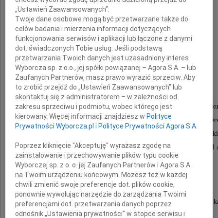
prof. dr hab.
„Ustawień Zaawansowanych”.
Marian Cieślak
Twoje dane osobowe mogą być przetwarzane także do
celów badania i mierzenia informacji dotyczących
funkcjonowania serwisów i aplikacji lub łączone z danymi
dot. świadczonych Tobie usług. Jeśli podstawą
profesor zwyczajny nauk prawnych
przetwarzania Twoich danych jest uzasadniony interes
na Wydziale Administracji
Wyborcza sp. z o.o., jej spółki powiązanej – Agora S.A. – lub
Zaufanych Partnerów, masz prawo wyrazić sprzeciw. Aby
to zrobić przejdź do „Ustawień Zaawansowanych” lub
wieloletni, zasłużony nauczyciel akademicki
skontaktuj się z administratorem – w zależności od
Szkoły Wyższej im. Pawła Włodkowica w Płocku
zakresu sprzeciwu i podmiotu, wobec którego jest
kierowany. Więcej informacji znajdziesz w
Polityce
były dziekan Wydziału Prawa i Administracji Uniwers
Prywatności Wyborcza.pl
i
Polityce Prywatności Agora S.A.
Jagiellońskiego, były profesor Uniwersytetu Gdańsk
Poprzez kliknięcie "Akceptuję" wyrażasz zgodę na
wybitny uczony karnista i humanista ,wspaniały nauczyciel
zainstalowanie i przechowywanie plików typu cookie
Mistrz i Autorytet wielu pokoleń studentów,
Wyborczej sp. z o. o. jej Zaufanych Partnerów i Agora S.A.
autor kilkuset publikacji
na Twoim urządzeniu końcowym. Możesz też w każdej
chwili zmienić swoje preferencje dot. plików cookie,
z zakresu prawa i postępowania karnego,
ponownie wywołując narzędzie do zarządzania Twoimi
członek komisji opracowujących nowe kodyfikacje k
preferencjami dot. przetwarzania danych poprzez
odnośnik „Ustawienia prywatności” w stopce serwisu i