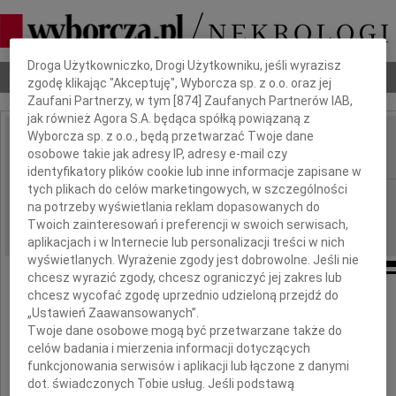
Dbamy o Twoją prywatność
Droga Użytkowniczko, Drogi Użytkowniku, jeśli wyrazisz
Nekrologi
Odeszli
Poradnik pogrzebowy
zgodę klikając "Akceptuję", Wyborcza sp. z o.o. oraz jej
Zaufani Partnerzy, w tym [
874
] Zaufanych Partnerów IAB,
jak również Agora S.A. będąca spółką powiązaną z
Wyborcza sp. z o.o., będą przetwarzać Twoje dane
Henryk Kopeć
osobowe takie jak adresy IP, adresy e-mail czy
IMIĘ I NAZWISKO:
identyfikatory plików cookie lub inne informacje zapisane w
tych plikach do celów marketingowych, w szczególności
Warszawa
REGION:
na potrzeby wyświetlania reklam dopasowanych do
12.08.2013
DATA EMISJI:
Twoich zainteresowań i preferencji w swoich serwisach,
aplikacjach i w Internecie lub personalizacji treści w nich
wyświetlanych. Wyrażenie zgody jest dobrowolne. Jeśli nie
chcesz wyrazić zgody, chcesz ograniczyć jej zakres lub
chcesz wycofać zgodę uprzednio udzieloną przejdź do
„Ustawień Zaawansowanych”.
Twoje dane osobowe mogą być przetwarzane także do
celów badania i mierzenia informacji dotyczących
Henryk Kopeć
funkcjonowania serwisów i aplikacji lub łączone z danymi
dot. świadczonych Tobie usług. Jeśli podstawą