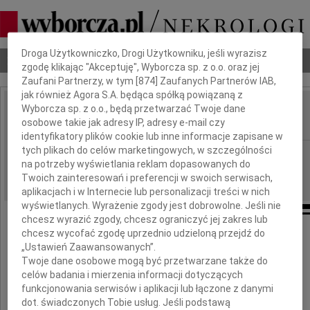
Dbamy o Twoją prywatność
Droga Użytkowniczko, Drogi Użytkowniku, jeśli wyrazisz
Nekrologi
Odeszli
Poradnik pogrzebowy
zgodę klikając "Akceptuję", Wyborcza sp. z o.o. oraz jej
Zaufani Partnerzy, w tym [
874
] Zaufanych Partnerów IAB,
jak również Agora S.A. będąca spółką powiązaną z
Wyborcza sp. z o.o., będą przetwarzać Twoje dane
Anna Tomaszewska
osobowe takie jak adresy IP, adresy e-mail czy
IMIĘ I NAZWISKO:
identyfikatory plików cookie lub inne informacje zapisane w
tych plikach do celów marketingowych, w szczególności
Poznań
REGION:
na potrzeby wyświetlania reklam dopasowanych do
02.08.2013
DATA EMISJI:
Twoich zainteresowań i preferencji w swoich serwisach,
aplikacjach i w Internecie lub personalizacji treści w nich
wyświetlanych. Wyrażenie zgody jest dobrowolne. Jeśli nie
chcesz wyrazić zgody, chcesz ograniczyć jej zakres lub
chcesz wycofać zgodę uprzednio udzieloną przejdź do
W dniu 27 lipca 2013 roku
„Ustawień Zaawansowanych”.
zmarła, przeżywszy
Twoje dane osobowe mogą być przetwarzane także do
lat 89
celów badania i mierzenia informacji dotyczących
funkcjonowania serwisów i aplikacji lub łączone z danymi
dot. świadczonych Tobie usług. Jeśli podstawą