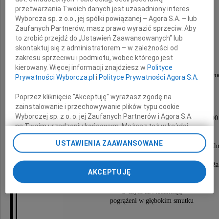
przetwarzania Twoich danych jest uzasadniony interes
Wyborcza sp. z o.o., jej spółki powiązanej – Agora S.A. – lub
Zaufanych Partnerów, masz prawo wyrazić sprzeciw. Aby
Mirella Odowska
to zrobić przejdź do „Ustawień Zaawansowanych” lub
skontaktuj się z administratorem – w zależności od
zakresu sprzeciwu i podmiotu, wobec którego jest
kierowany. Więcej informacji znajdziesz w
Polityce
Człowiek skromny, szlachetny, pełen serca i dobroc
Prywatności Wyborcza.pl
i
Polityce Prywatności Agora S.A.
Miłośniczka Tatr.
Poprzez kliknięcie "Akceptuję" wyrażasz zgodę na
zainstalowanie i przechowywanie plików typu cookie
Msza święta żałobna odbędzie się
Wyborczej sp. z o. o. jej Zaufanych Partnerów i Agora S.A.
12 września 2009 roku (sobota) o godzinie 8.00
na Twoim urządzeniu końcowym. Możesz też w każdej
w kościele Matki Boskiej Anielskiej
chwili zmienić swoje preferencje dot. plików cookie,
przy ul. Modzelewskiego 98 w Warszawie,
USTAWIENIA ZAAWANSOWANE
ponownie wywołując narzędzie do zarządzania Twoimi
po któ rej nastąpi przewiezienie do kościoła św. Jana Chr
preferencjami dot. przetwarzania danych poprzez
w Czerwonce (koło Sokoła Podlaskiego),
gdzie o godzinie 12.00 rozpocznie się nabożeństwo ż
odnośnik „Ustawienia prywatności” w stopce serwisu i
AKCEPTUJĘ
i odprowadzenie do grobu rodzinnego.
przechodząc do sekcji „Ustawienia zaawansowane”.
Zmiana ustawień plików cookie możliwa jest także za
O czym zawiadamiają
pomocą ustawień przeglądarki.
pogrążeni w głębokim smutku
My, nasi Zaufani Partnerzy i Agora S.A. możemy