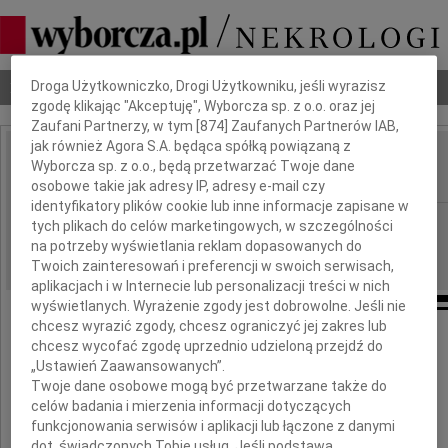
Dbamy o Twoją prywatność
Nekrologi
Odeszli
Poradnik pogrzebowy
Droga Użytkowniczko, Drogi Użytkowniku, jeśli wyrazisz
zgodę klikając "Akceptuję", Wyborcza sp. z o.o. oraz jej
Zaufani Partnerzy, w tym [
874
] Zaufanych Partnerów IAB,
jak również Agora S.A. będąca spółką powiązaną z
Mirella Odowska
Wyborcza sp. z o.o., będą przetwarzać Twoje dane
IMIĘ I NAZWISKO:
osobowe takie jak adresy IP, adresy e-mail czy
identyfikatory plików cookie lub inne informacje zapisane w
Warszawa
REGION:
tych plikach do celów marketingowych, w szczególności
na potrzeby wyświetlania reklam dopasowanych do
09.09.2009
DATA EMISJI:
Twoich zainteresowań i preferencji w swoich serwisach,
aplikacjach i w Internecie lub personalizacji treści w nich
wyświetlanych. Wyrażenie zgody jest dobrowolne. Jeśli nie
chcesz wyrazić zgody, chcesz ograniczyć jej zakres lub
chcesz wycofać zgodę uprzednio udzieloną przejdź do
Pełni bólu i smutku zawiadamiamy,
„Ustawień Zaawansowanych”.
że w dniu 4 września 2009 roku
Twoje dane osobowe mogą być przetwarzane także do
odeszła od nas, przeżywszy 74 lata
celów badania i mierzenia informacji dotyczących
funkcjonowania serwisów i aplikacji lub łączone z danymi
dot. świadczonych Tobie usług. Jeśli podstawą