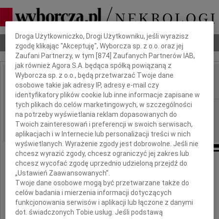
Dbamy o Twoją prywatność
Droga Użytkowniczko, Drogi Użytkowniku, jeśli wyrazisz
Nekrologi
Odeszli
Poradnik pogrzebowy
zgodę klikając "Akceptuję", Wyborcza sp. z o.o. oraz jej
Zaufani Partnerzy, w tym [
874
] Zaufanych Partnerów IAB,
jak również Agora S.A. będąca spółką powiązaną z
Wyborcza sp. z o.o., będą przetwarzać Twoje dane
Andrzej Sieroszewski
osobowe takie jak adresy IP, adresy e-mail czy
IMIĘ I NAZWISKO:
identyfikatory plików cookie lub inne informacje zapisane w
tych plikach do celów marketingowych, w szczególności
Warszawa
REGION:
na potrzeby wyświetlania reklam dopasowanych do
24.07.2013
DATA EMISJI:
Twoich zainteresowań i preferencji w swoich serwisach,
aplikacjach i w Internecie lub personalizacji treści w nich
wyświetlanych. Wyrażenie zgody jest dobrowolne. Jeśli nie
chcesz wyrazić zgody, chcesz ograniczyć jej zakres lub
chcesz wycofać zgodę uprzednio udzieloną przejdź do
W czwartek 25 lipca 2013 roku
„Ustawień Zaawansowanych”.
w pierwszą rocznicę śmierci
Twoje dane osobowe mogą być przetwarzane także do
celów badania i mierzenia informacji dotyczących
funkcjonowania serwisów i aplikacji lub łączone z danymi
dot. świadczonych Tobie usług. Jeśli podstawą