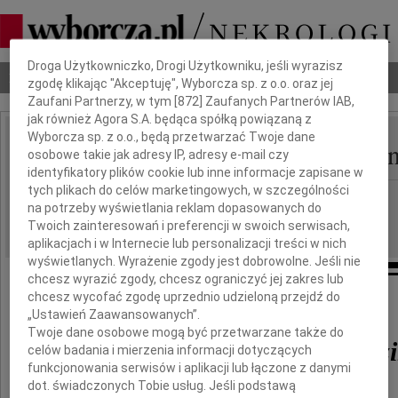
Dbamy o Twoją prywatność
Droga Użytkowniczko, Drogi Użytkowniku, jeśli wyrazisz
Nekrologi
Odeszli
Poradnik pogrzebowy
zgodę klikając "Akceptuję", Wyborcza sp. z o.o. oraz jej
Zaufani Partnerzy, w tym [
872
] Zaufanych Partnerów IAB,
jak również Agora S.A. będąca spółką powiązaną z
Wyborcza sp. z o.o., będą przetwarzać Twoje dane
Ewa Sułkowska-Bierezi
osobowe takie jak adresy IP, adresy e-mail czy
IMIĘ I NAZWISKO:
identyfikatory plików cookie lub inne informacje zapisane w
tych plikach do celów marketingowych, w szczególności
Łódź
REGION:
na potrzeby wyświetlania reklam dopasowanych do
20.07.2013
DATA EMISJI:
Twoich zainteresowań i preferencji w swoich serwisach,
aplikacjach i w Internecie lub personalizacji treści w nich
wyświetlanych. Wyrażenie zgody jest dobrowolne. Jeśli nie
chcesz wyrazić zgody, chcesz ograniczyć jej zakres lub
chcesz wycofać zgodę uprzednio udzieloną przejdź do
Z głębokim żalem żegnamy
„Ustawień Zaawansowanych”.
Twoje dane osobowe mogą być przetwarzane także do
Ewę Sułkowską-Bierez
celów badania i mierzenia informacji dotyczących
funkcjonowania serwisów i aplikacji lub łączone z danymi
dot. świadczonych Tobie usług. Jeśli podstawą