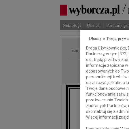
Nekrologi
Odeszli
Poradnik p
Dbamy o Twoją prywa
Ewa Su
Droga Użytkowniczko, Dr
IMIĘ I NAZWISKO:
Partnerzy, w tym [
872
]
o.o., będą przetwarzać 
Łódź
REGION:
informacje zapisane w
dopasowanych do Twoich
17.07.2013
DATA EMISJI:
personalizacji treści 
ograniczyć jej zakres
Twoje dane osobowe mo
funkcjonowania serwisó
przetwarzania Twoich da
Zaufanych Partnerów, 
skontaktuj się z admin
Więcej informacji znaj
Poprzez kliknięcie "Ak