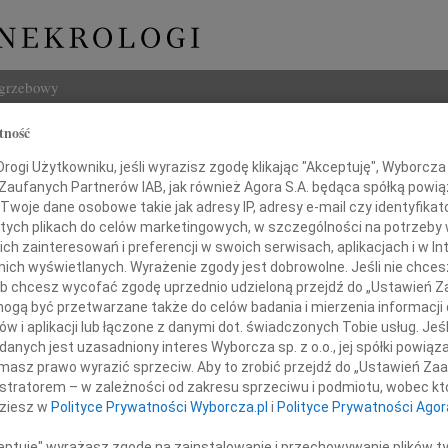
ogrzebowy
tność
Szukaj
łkowska-Bierezin
ogi Użytkowniku, jeśli wyrazisz zgodę klikając "Akceptuję", Wyborcza sp
Imię i na
 Zaufanych Partnerów IAB, jak również Agora S.A. będąca spółką powi
Twoje dane osobowe takie jak adresy IP, adresy e-mail czy identyfikato
 tych plikach do celów marketingowych, w szczególności na potrzeby 
 zainteresowań i preferencji w swoich serwisach, aplikacjach i w Int
w nich wyświetlanych. Wyrażenie zgody jest dobrowolne. Jeśli nie chce
INNE NE
 lub chcesz wycofać zgodę uprzednio udzieloną przejdź do „Ustawień
Czesł
gą być przetwarzane także do celów badania i mierzenia informacji
Z głę
w i aplikacji lub łączone z danymi dot. świadczonych Tobie usług. Jeś
Andrz
nych jest uzasadniony interes Wyborcza sp. z o.o., jej spółki powiąza
Z głębokim żalem żegnam
W dni
masz prawo wyrazić sprzeciw. Aby to zrobić przejdź do „Ustawień Z
Marek
istratorem – w zależności od zakresu sprzeciwu i podmiotu, wobec któ
Z głę
dziesz w
Polityce Prywatności Wyborcza.pl
i
Polityce Prywatności Agor
Barto
Dzisia
ceptuję" wyrażasz zgodę na zainstalowanie i przechowywanie plików t