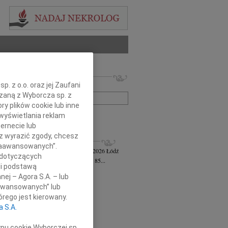
 nekrologów i wspomnień
. z o.o. oraz jej Zaufani
zwisko lub numer ogłoszenia:
ązaną z Wyborcza sp. z
ry plików cookie lub inne
wyświetlania reklam
+ szukanie zaawansowane
ernecie lub
sz wyrazić zgody, chcesz
KROLOGI
 Zaawansowanych”.
awa Jankiewicz-Ferszt
wiek: 85
23.07.2026
Łódź
 dotyczących
bokim żalem zawiadamiam, że w wieku 85...
li podstawą
ej Szereda
14.07.2026
Łódź
nej – Agora S.A. – lub
u 8 lipca 2026 roku odszedł od nas...
aawansowanych” lub
 Styczyński
28.05.2026
Łódź
rego jest kierowany.
bokim smutkiem i żalem przyjęliśmy...
a S.A.
sz Gwizdała
27.05.2026
Łódź
j mija dziesięć lat od dnia, kiedy...
ypu cookie Wyborczej sp.