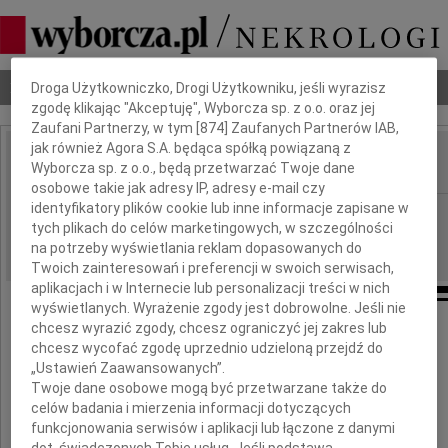
Dbamy o Twoją prywatność
Nekrologi
Odeszli
Poradnik pogrzebowy
Droga Użytkowniczko, Drogi Użytkowniku, jeśli wyrazisz
zgodę klikając "Akceptuję", Wyborcza sp. z o.o. oraz jej
Zaufani Partnerzy, w tym [
874
] Zaufanych Partnerów IAB,
jak również Agora S.A. będąca spółką powiązaną z
Wyborcza sp. z o.o., będą przetwarzać Twoje dane
IMIĘ I NAZWISKO:
osobowe takie jak adresy IP, adresy e-mail czy
identyfikatory plików cookie lub inne informacje zapisane w
Szczecin
REGION:
tych plikach do celów marketingowych, w szczególności
06.02.2010
DATA EMISJI:
na potrzeby wyświetlania reklam dopasowanych do
Twoich zainteresowań i preferencji w swoich serwisach,
aplikacjach i w Internecie lub personalizacji treści w nich
wyświetlanych. Wyrażenie zgody jest dobrowolne. Jeśli nie
chcesz wyrazić zgody, chcesz ograniczyć jej zakres lub
Pani Ewie Kowalskiej
chcesz wycofać zgodę uprzednio udzieloną przejdź do
„Ustawień Zaawansowanych”.
oraz Rodzinie
Twoje dane osobowe mogą być przetwarzane także do
celów badania i mierzenia informacji dotyczących
funkcjonowania serwisów i aplikacji lub łączone z danymi
dot. świadczonych Tobie usług. Jeśli podstawą