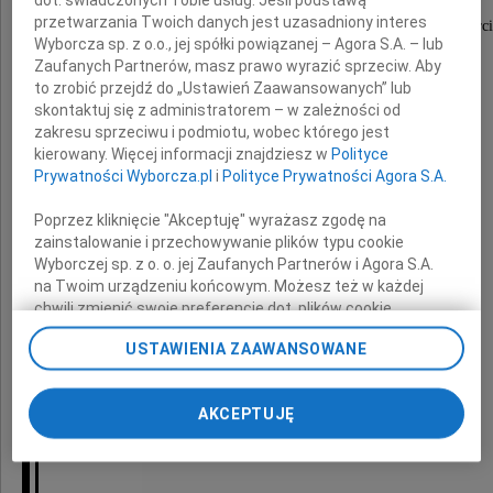
przetwarzania Twoich danych jest uzasadniony interes
wyrazy szczerego współczucia z powodu śmierci
Wyborcza sp. z o.o., jej spółki powiązanej – Agora S.A. – lub
Zaufanych Partnerów, masz prawo wyrazić sprzeciw. Aby
to zrobić przejdź do „Ustawień Zaawansowanych” lub
skontaktuj się z administratorem – w zależności od
Ojca
zakresu sprzeciwu i podmiotu, wobec którego jest
kierowany. Więcej informacji znajdziesz w
Polityce
Prywatności Wyborcza.pl
i
Polityce Prywatności Agora S.A.
Poprzez kliknięcie "Akceptuję" wyrażasz zgodę na
składają
zainstalowanie i przechowywanie plików typu cookie
Wyborczej sp. z o. o. jej Zaufanych Partnerów i Agora S.A.
na Twoim urządzeniu końcowym. Możesz też w każdej
Dyrekcja i pracownicy
chwili zmienić swoje preferencje dot. plików cookie,
ponownie wywołując narzędzie do zarządzania Twoimi
Wojewódzkiego Ośrodka Medycyny Pracy
USTAWIENIA ZAAWANSOWANE
preferencjami dot. przetwarzania danych poprzez
Zachodniopomorskiego Centrum Leczenia
odnośnik „Ustawienia prywatności” w stopce serwisu i
i Profilaktyki w Szczecinie
przechodząc do sekcji „Ustawienia zaawansowane”.
AKCEPTUJĘ
Zmiana ustawień plików cookie możliwa jest także za
pomocą ustawień przeglądarki.
My, nasi Zaufani Partnerzy i Agora S.A. możemy