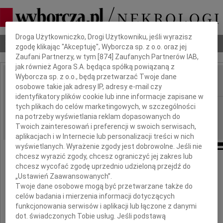
Dbamy o Twoją prywatność
Droga Użytkowniczko, Drogi Użytkowniku, jeśli wyrazisz
Nekrologi
Odeszli
Poradnik pogrzebowy
zgodę klikając "Akceptuję", Wyborcza sp. z o.o. oraz jej
Zaufani Partnerzy, w tym [
874
] Zaufanych Partnerów IAB,
jak również Agora S.A. będąca spółką powiązaną z
Wyborcza sp. z o.o., będą przetwarzać Twoje dane
osobowe takie jak adresy IP, adresy e-mail czy
IMIĘ I NAZWISKO:
identyfikatory plików cookie lub inne informacje zapisane w
Częstochowa
tych plikach do celów marketingowych, w szczególności
REGION:
na potrzeby wyświetlania reklam dopasowanych do
13.07.2013
DATA EMISJI:
Twoich zainteresowań i preferencji w swoich serwisach,
aplikacjach i w Internecie lub personalizacji treści w nich
wyświetlanych. Wyrażenie zgody jest dobrowolne. Jeśli nie
chcesz wyrazić zgody, chcesz ograniczyć jej zakres lub
chcesz wycofać zgodę uprzednio udzieloną przejdź do
Agnieszce Dądeli
„Ustawień Zaawansowanych”.
Twoje dane osobowe mogą być przetwarzane także do
celów badania i mierzenia informacji dotyczących
wyrazy współczucia z powodu śmierci Męża
funkcjonowania serwisów i aplikacji lub łączone z danymi
dot. świadczonych Tobie usług. Jeśli podstawą