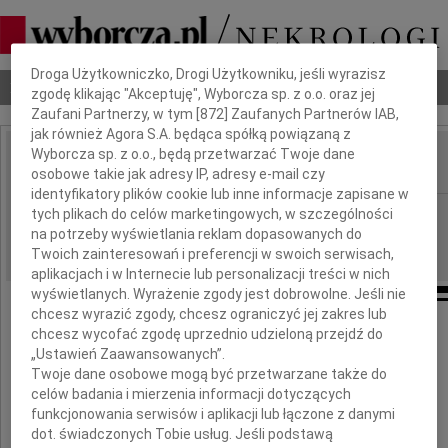
Dbamy o Twoją prywatność
Droga Użytkowniczko, Drogi Użytkowniku, jeśli wyrazisz
Nekrologi
Odeszli
Poradnik pogrzebowy
zgodę klikając "Akceptuję", Wyborcza sp. z o.o. oraz jej
Zaufani Partnerzy, w tym [
872
] Zaufanych Partnerów IAB,
jak również Agora S.A. będąca spółką powiązaną z
Wyborcza sp. z o.o., będą przetwarzać Twoje dane
osobowe takie jak adresy IP, adresy e-mail czy
IMIĘ I NAZWISKO:
identyfikatory plików cookie lub inne informacje zapisane w
Łódź
tych plikach do celów marketingowych, w szczególności
REGION:
na potrzeby wyświetlania reklam dopasowanych do
06.02.2010
DATA EMISJI:
Twoich zainteresowań i preferencji w swoich serwisach,
aplikacjach i w Internecie lub personalizacji treści w nich
wyświetlanych. Wyrażenie zgody jest dobrowolne. Jeśli nie
chcesz wyrazić zgody, chcesz ograniczyć jej zakres lub
chcesz wycofać zgodę uprzednio udzieloną przejdź do
Naszej Koleżance
„Ustawień Zaawansowanych”.
Twoje dane osobowe mogą być przetwarzane także do
celów badania i mierzenia informacji dotyczących
profesor
funkcjonowania serwisów i aplikacji lub łączone z danymi
dot. świadczonych Tobie usług. Jeśli podstawą
Justynie Kurczak